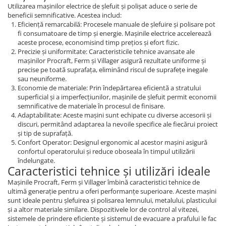
Utilizarea mașinilor electrice de șlefuit și polișat aduce o serie de
beneficii semnificative. Acestea includ:
Eficiență remarcabilă: Procesele manuale de șlefuire și polisare pot
fi consumatoare de timp și energie. Mașinile electrice accelerează
aceste procese, economisind timp prețios și efort fizic.
Precizie și uniformitate: Caracteristicile tehnice avansate ale
mașinilor Procraft, Ferm și Villager asigură rezultate uniforme și
precise pe toată suprafața, eliminând riscul de suprafețe inegale
sau neuniforme.
Economie de materiale: Prin îndepărtarea eficientă a stratului
superficial și a imperfecțiunilor, mașinile de șlefuit permit economii
semnificative de materiale în procesul de finisare.
Adaptabilitate: Aceste mașini sunt echipate cu diverse accesorii și
discuri, permitând adaptarea la nevoile specifice ale fiecărui proiect
și tip de suprafață.
Confort Operator: Designul ergonomic al acestor mașini asigură
confortul operatorului și reduce oboseala în timpul utilizării
îndelungate.
Caracteristici tehnice și utilizări ideale
Mașinile Procraft, Ferm și Villager îmbină caracteristici tehnice de
ultimă generație pentru a oferi performanțe superioare. Aceste mașini
sunt ideale pentru șlefuirea și polisarea lemnului, metalului, plasticului
și a altor materiale similare. Dispozitivele lor de control al vitezei,
sistemele de prindere eficiente și sistemul de evacuare a prafului le fac