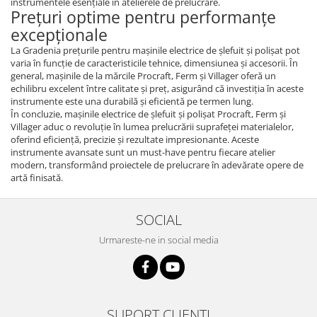
instrumentele esențiale în atelierele de prelucrare.
Prețuri optime pentru performanțe
excepționale
La Gradenia prețurile pentru mașinile electrice de șlefuit și polișat pot
varia în funcție de caracteristicile tehnice, dimensiunea și accesorii. În
general, mașinile de la mărcile Procraft, Ferm și Villager oferă un
echilibru excelent între calitate și preț, asigurând că investiția în aceste
instrumente este una durabilă și eficientă pe termen lung.
În concluzie, mașinile electrice de șlefuit și polișat Procraft, Ferm și
Villager aduc o revoluție în lumea prelucrării suprafeței materialelor,
oferind eficiență, precizie și rezultate impresionante. Aceste
instrumente avansate sunt un must-have pentru fiecare atelier
modern, transformând proiectele de prelucrare în adevărate opere de
artă finisată.
SOCIAL
Urmareste-ne in social media
SUPORT CLIENTI