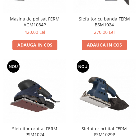
Grape
Cositori
Masina de polisat FERM
Slefuitor cu banda FERM
Tocatoare agricole
AGM1084P
BSM1024
420,00 Lei
270,00 Lei
Cultivatoare
Articole electrice
ADAUGA IN COS
ADAUGA IN COS
Prelungitoare
Sigurante electrice
Surse de iluminat
NOU
NOU
Plafoniere
Scule pentru construcții
Betoniere
Ciocane rotopercutoare
Plase gard
Plasa sarma galvanizata zincata
Plasa sarma rabit
Slefuitor orbital FERM
Slefuitor orbital FERM
Sarma moale neagra pentru fierari
PSM1024
PSM1029P