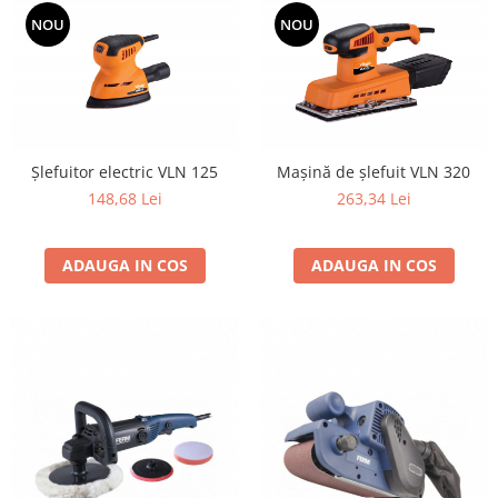
Utilaje agricole
NOU
NOU
Motocultoare
Motosape
Motocositori
Motocoase
Motopompe
Șlefuitor electric VLN 125
Mașină de șlefuit VLN 320
Batoze
148,68 Lei
263,34 Lei
Granulatoare furaje
Mori cereale
ADAUGA IN COS
ADAUGA IN COS
Semanatori manuale
Tocatori vegetatie
Zdrobitori
Mașini hidraulice de despicat
lemne
Pluguri
Plug de scos cartofi
Rarițe
Freze de pamant