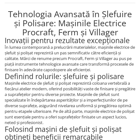
Tehnologia Avansată în Șlefuire
și Polisare: Mașinile Electrice
Procraft, Ferm și Villager
Inovații pentru rezultate excepționale
În lumea contemporană a prelucrării materialelor, mașinile electrice de
șlefuit și polișat reprezintă un pas semnificativ către eficiență și
calitate. Mărci de renume precum Procraft, Ferm și Villager au pus pe
piață instrumente tehnologice avansate care transformă procesele de
finisare în adevărate capodopere ale eficienței.
Definind rolurile: șlefuire și polisare
Mașinile electrice de șlefuit și polișat reprezintă coloana vertebrală a
fiecărui atelier modern, oferind posibilități vaste de finisare și pregătire
a suprafețelor pentru diverse proiecte. Mașinile de șlefuit sunt
specializate în îndepărtarea asperităților și a imperfecțiunilor de pe
diverse suprafețe, asigurând nivelarea uniformă și pregătirea optimă
pentru etapele ulterioare. Pe de altă parte, mașinile electrice de polișat
sunt esențiale pentru a oferi suprafețelor finisate un aspect lucios,
neted și profesionist.
Folosind mașini de șlefuit și polișat
obțineți beneficii remarcabile