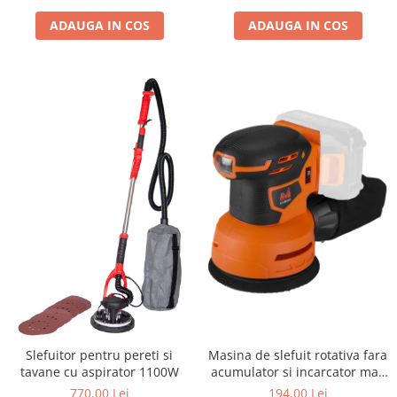
ADAUGA IN COS
ADAUGA IN COS
Slefuitor pentru pereti si
Masina de slefuit rotativa fara
tavane cu aspirator 1100W
acumulator si incarcator max
20V
770,00 Lei
194,00 Lei