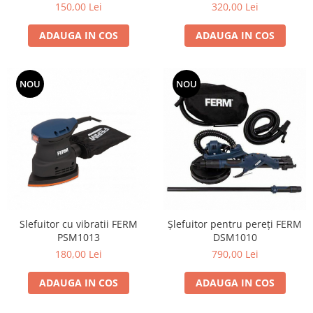
si dulgheri; sarma zincata; sarma
150,00 Lei
320,00 Lei
ghimpata
Plase din polietilena
ADAUGA IN COS
ADAUGA IN COS
Plase umbrire
Plase anti insecte
Plase anti pasari
NOU
NOU
Plase anti buruieni
Plase pentru castraveti
Mobilier PVC
Mobilier din PVC pentru casă
Mobilier PVC pentru grădină
Mobilier comercial din PVC
Butoaie pentru vin
Slefuitor cu vibratii FERM
Şlefuitor pentru pereţi FERM
Garduri și porți rezidențiale
PSM1013
DSM1010
Garduri
180,00 Lei
790,00 Lei
Porti
ADAUGA IN COS
ADAUGA IN COS
Articole de consum industrie
Lacuri si vopsele