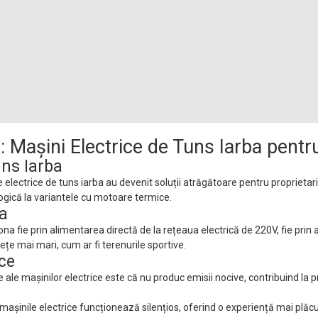
nt: Mașini Electrice de Tuns Iarba pent
uns Iarba
 electrice de tuns iarba au devenit soluții atrăgătoare pentru proprietarii
logică la variantele cu motoare termice.
ba
ona fie prin alimentarea directă de la rețeaua electrică de 220V, fie pri
ețe mai mari, cum ar fi terenurile sportive.
ice
e ale mașinilor electrice este că nu produc emisii nocive, contribuind la
nile electrice funcționează silențios, oferind o experiență mai plăcută 