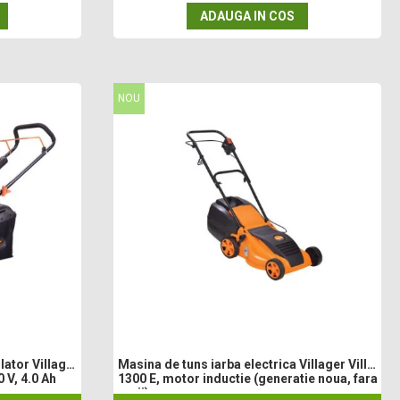
ADAUGA IN COS
NOU
ator Villager
Masina de tuns iarba electrica Villager Villy
0 V, 4.0 Ah
1300 E, motor inductie (generatie noua, fara
perii)