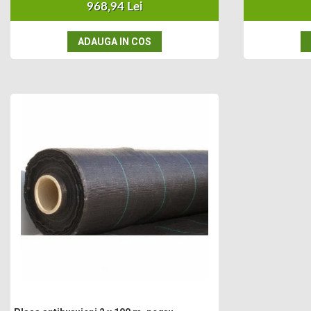
Cultivatoare
968,94 Lei
Articole Electrice
ADAUGA IN COS
Prelungitoare
Sigurante electrice
Surse de iluminat
Plafoniere
Scule Pentru Construcții
Betoniere
Ciocane rotopercutoare
Plase Gard
Plasa sarma galvanizata zincata
Plasa sarma rabit
Sarma moale neagra pentru fierari si
dulgheri; sarma zincata; sarma ghimpata
Plase din polietilena
Plase umbrire
Plase anti insecte
Plase anti pasari