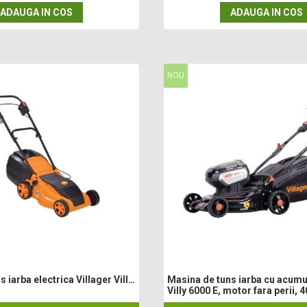
ADAUGA IN COS
ADAUGA IN COS
NOU
 iarba electrica Villager Villy
Masina de tuns iarba cu acumul
Villy 6000 E, motor fara perii, 4