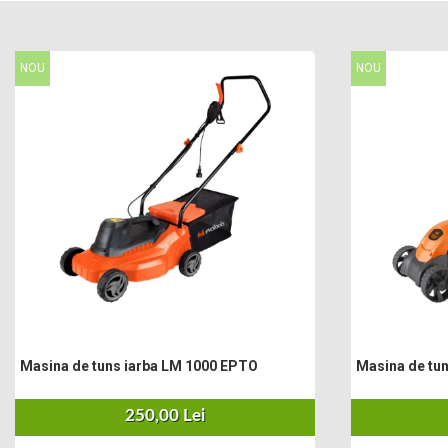
Masini electrice de tuns oi
Motoburghiu
Fierăstrău de mână
NOU
NOU
Topoare
Suflante
Aspirator pentru frunze
Compostoare
Tocator resturi vegetale
Tavalugi manuali
Scarificatoare
Gama Gazon
Tăvălugi pentru gazon
Role de irigat
Distribuitoare de nisip
Aeratoare pentru gazon
Masina de tuns iarba LM 1000 EPTO
Masina de tu
Șuruburi Autoforante
Utilaje Agricole
250,00 Lei
Motocultoare