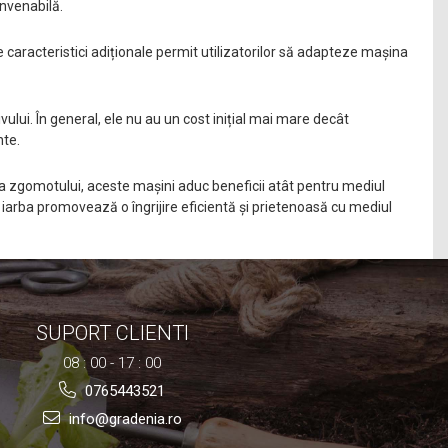
onvenabilă.
te caracteristici adiționale permit utilizatorilor să adapteze mașina
vului. În general, ele nu au un cost inițial mai mare decât
nte.
erea zgomotului, aceste mașini aduc beneficii atât pentru mediul
uns iarba promovează o îngrijire eficientă și prietenoasă cu mediul
SUPORT CLIENTI
08 : 00 - 17 : 00
0765443521
info@gradenia.ro