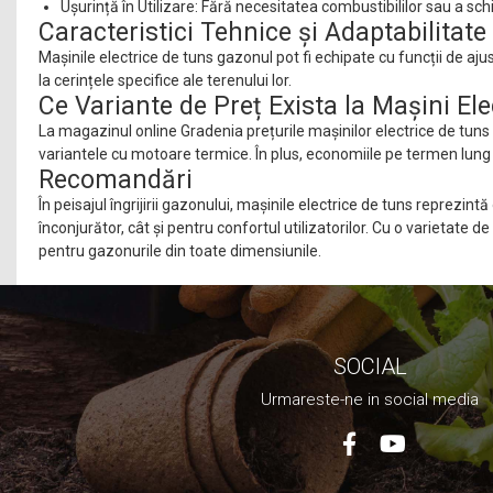
Ușurință în Utilizare: Fără necesitatea combustibililor sau a sch
Set aer comprimat
Caracteristici Tehnice și Adaptabilitate
Compresoare
Mașinile electrice de tuns gazonul pot fi echipate cu funcții de ajus
Scule si accesorii pneumatice
la cerințele specifice ale terenului lor.
Ce Variante de Preț Exista la Mașini Ele
Scule Electrice
La magazinul online Gradenia prețurile mașinilor electrice de tuns i
Bormasini
variantele cu motoare termice. În plus, economiile pe termen lung în
Aparate de sudura
Recomandări
Aeroterme si tunuri de caldura
În peisajul îngrijirii gazonului, mașinile electrice de tuns reprez
Aspiratoare profesionale
înconjurător, cât și pentru confortul utilizatorilor. Cu o varietate 
Capsatoare electrice
pentru gazonurile din toate dimensiunile.
Ciocane demolatoare
Ciocane rotopercutoare
Ciocane electro-pneumatice
Fierastrau circular
SOCIAL
Fierastrau electric
Urmareste-ne in social media
Fierastrau pendular vertical
Ferastraie stationare
Polizor unghiular
Telemetru