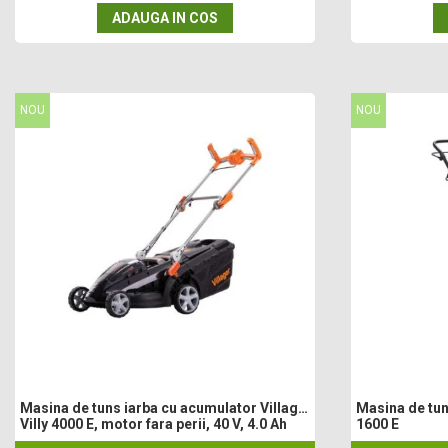
ADAUGA IN COS
Motosape
Motocositori
Motocoase
Motopompe
NOU
NOU
Batoze
Granulatoare furaje
Mori cereale
Semanatori manuale
Tocatori vegetatie
Zdrobitori
Mașini hidraulice de despicat lemne
Pluguri
Plug de scos cartofi
Rarițe
Freze de pamant
Grape
Masina de tuns iarba cu acumulator Villager
Masina de tuns
Cositori
Villy 4000 E, motor fara perii, 40 V, 4.0 Ah
1600 E
Tocatoare agricole