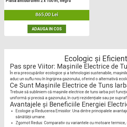
Plasa antiburuieni 2 x 100 m, negru
Plase anti buruieni
Plase pentru castraveti
865,00 Lei
Mobilier PVC
ADAUGA IN COS
Mobilier din PVC pentru casă
Mobilier PVC pentru grădină
Mobilier comercial din PVC
Butoaie Pentru Vin
Ecologic și Eficie
Garduri Și Porți Rezidențiale
Pas spre Viitor: Mașinile Electrice de T
Garduri
În era preocupărilor ecologice și a tehnologiei sustenabile, mașinile
Porti
aduc un suflu nou în îngrijirea gazonului, oferind o alternativă eco
Articole De Consum Industrie
Ce Sunt Mașinile Electrice de Tuns Iar
Trebuie să subliniem că mașinile electrice de tuns iarba pot funcți
Lacuri Si Vopsele
uniformă și precisă a gazonului, în curți rezidențiale sau pe supraf
Produse decorative
Avantajele și Beneficiile Energiei Electr
Produse pentru constructii
Ecologie și Reducerea Emisiilor: Una dintre principalele avantaj
Aparate Pneumatice
sănătății umane.
Zgomot Redus: Comparativ cu variantele cu motoare termice, mași
Pistoale de vopsit