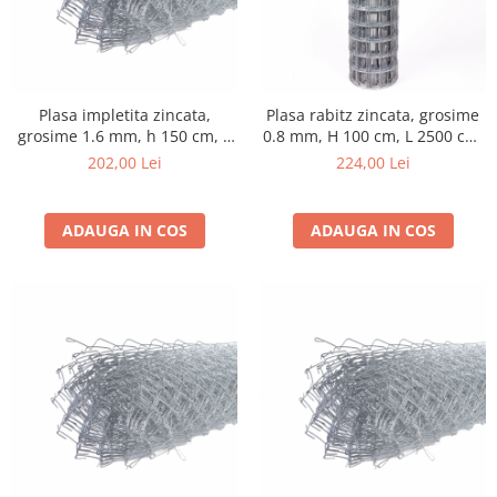
Fierastrau electric
Fierastrau pendular vertical
Ferastraie stationare
Polizor unghiular
Plasa impletita zincata,
Plasa rabitz zincata, grosime
grosime 1.6 mm, h 150 cm, L
0.8 mm, H 100 cm, L 2500 cm,
Telemetru
1000 cm, gri
gri
202,00 Lei
224,00 Lei
Nivela laser
Generatoare curent electric
Freze electrice
ADAUGA IN COS
ADAUGA IN COS
Rindele electrice
Aparate de sudură tevi PVC
Pistoale cu aer cald
Mașini electrice de șlefuit / polișat
Mixer electric
Polizor de banc
Masini de gaurit
Masini de debitat metal
Cutit termic electric