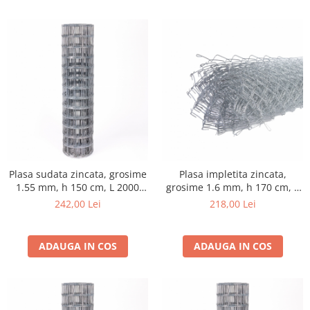
si dulgheri; sarma zincata; sarma
ghimpata
Plase din polietilena
Plase umbrire
Plase anti insecte
Plase anti pasari
Plase anti buruieni
Plase pentru castraveti
Mobilier PVC
Mobilier din PVC pentru casă
Mobilier PVC pentru grădină
Plasa sudata zincata, grosime
Plasa impletita zincata,
Mobilier comercial din PVC
1.55 mm, h 150 cm, L 2000
grosime 1.6 mm, h 170 cm, L
cm, gri
1000 cm, gri
Butoaie pentru vin
242,00 Lei
218,00 Lei
Garduri și porți rezidențiale
Garduri
ADAUGA IN COS
ADAUGA IN COS
Porti
Articole de consum industrie
Lacuri si vopsele