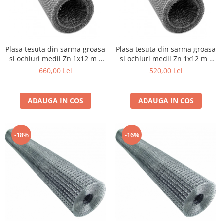
Dispozitiv de ascutit lant
Masini electrice de tuns oi
Motoburghiu
Fierăstrău de mână
Plasa tesuta din sarma groasa
Plasa tesuta din sarma groasa
Topoare
si ochiuri medii Zn 1x12 m -
si ochiuri medii Zn 1x12 m -
Suflante
3.0x3.0x1.0 mm
4.0x4.0x1.0 mm
660,00 Lei
520,00 Lei
Aspirator pentru frunze
Compostoare
ADAUGA IN COS
ADAUGA IN COS
Tocator resturi vegetale
Tavalugi manuali
Scarificatoare
-18%
-16%
Gama gazon
Tăvălugi pentru gazon
Role de irigat
Distribuitoare de nisip
Aeratoare pentru gazon
Șuruburi autoforante