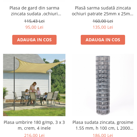
Utilaje agricole
Plasa de gard din sarma
Plasă sarma sudată zincata
Motocultoare
zincata sudata ,ochiuri
ochiuri patrate 25mm x 25mm
Motosape
patrate, 1m Inaltime x 5 m
- 1m inaltime x 10 m lungime
115,43 Lei
160,00 Lei
lungime
95,00 Lei
135,00 Lei
Motocositori
Motocoase
ADAUGA IN COS
ADAUGA IN COS
Motopompe
Batoze
Granulatoare furaje
Mori cereale
Semanatori manuale
Tocatori vegetatie
Zdrobitori
Mașini hidraulice de despicat
lemne
Pluguri
Plug de scos cartofi
Plasa umbrire 180 g/mp, 3 x 3
Plasa sudata zincata, grosime
m, crem, 4 inele
1.55 mm, h 100 cm, L 2000
Rarițe
cm, gri
216,00 Lei
186,00 Lei
Freze de pamant