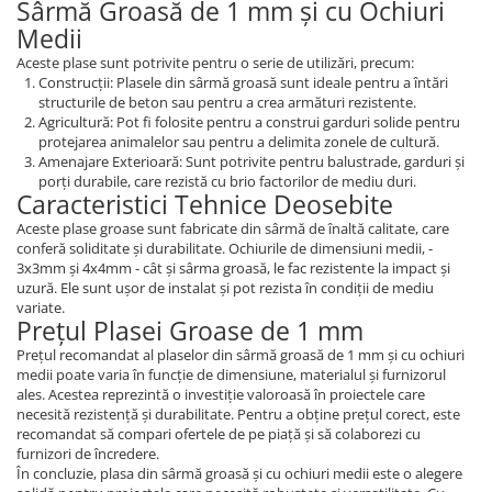
Sârmă Groasă de 1 mm și cu Ochiuri
Medii
Aceste plase sunt potrivite pentru o serie de utilizări, precum:
Construcții: Plasele din sârmă groasă sunt ideale pentru a întări
structurile de beton sau pentru a crea armături rezistente.
Agricultură: Pot fi folosite pentru a construi garduri solide pentru
protejarea animalelor sau pentru a delimita zonele de cultură.
Amenajare Exterioară: Sunt potrivite pentru balustrade, garduri și
porți durabile, care rezistă cu brio factorilor de mediu duri.
Caracteristici Tehnice Deosebite
Aceste plase groase sunt fabricate din sârmă de înaltă calitate, care
conferă soliditate și durabilitate. Ochiurile de dimensiuni medii, -
3x3mm și 4x4mm - cât și sârma groasă, le fac rezistente la impact și
uzură. Ele sunt ușor de instalat și pot rezista în condiții de mediu
variate.
Prețul Plasei Groase de 1 mm
Prețul recomandat al plaselor din sârmă groasă de 1 mm și cu ochiuri
medii poate varia în funcție de dimensiune, materialul și furnizorul
ales. Acestea reprezintă o investiție valoroasă în proiectele care
necesită rezistență și durabilitate. Pentru a obține prețul corect, este
recomandat să compari ofertele de pe piață și să colaborezi cu
furnizori de încredere.
În concluzie, plasa din sârmă groasă și cu ochiuri medii este o alegere