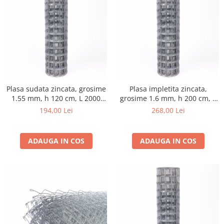
Produse decorative
Produse pentru constructii
Aparate pneumatice
Pistoale de vopsit
Set aer comprimat
Compresoare
Plasa sudata zincata, grosime
Plasa impletita zincata,
Scule si accesorii pneumatice
1.55 mm, h 120 cm, L 2000
grosime 1.6 mm, h 200 cm, L
Scule electrice
cm, gri
1000 cm, gri
194,00 Lei
268,00 Lei
Bormasini
Aparate de sudura
ADAUGA IN COS
ADAUGA IN COS
Aeroterme si tunuri de caldura
Aspiratoare profesionale
Capsatoare electrice
Ciocane demolatoare
Ciocane rotopercutoare
Ciocane electro-pneumatice
Fierastrau circular