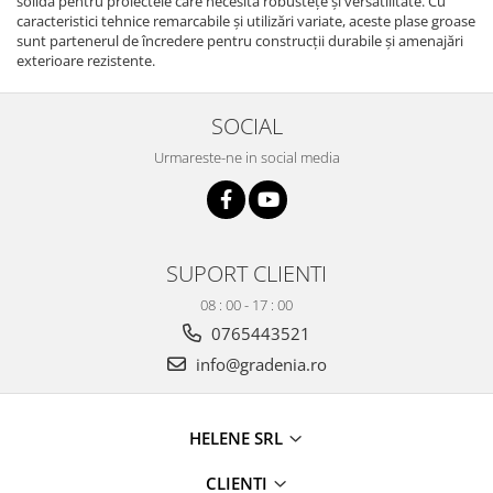
solidă pentru proiectele care necesită robustețe și versatilitate. Cu
caracteristici tehnice remarcabile și utilizări variate, aceste plase groase
sunt partenerul de încredere pentru construcții durabile și amenajări
exterioare rezistente.
SOCIAL
Urmareste-ne in social media
SUPORT CLIENTI
08 : 00 - 17 : 00
0765443521
info@gradenia.ro
HELENE SRL
CLIENTI