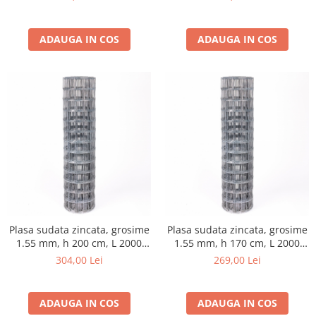
Grape
Cositori
ADAUGA IN COS
ADAUGA IN COS
Tocatoare agricole
Cultivatoare
Articole electrice
Prelungitoare
Sigurante electrice
Surse de iluminat
Plafoniere
Scule pentru construcții
Betoniere
Ciocane rotopercutoare
Plasa sudata zincata, grosime
Plasa sudata zincata, grosime
1.55 mm, h 200 cm, L 2000
1.55 mm, h 170 cm, L 2000
Plase gard
cm, gri
cm, gri
304,00 Lei
269,00 Lei
Plasa sarma galvanizata zincata
Plasa sarma rabit
ADAUGA IN COS
ADAUGA IN COS
Sarma moale neagra pentru fierari