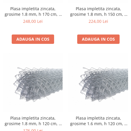
Cosuri si pubele
Plasa impletita zincata,
Plasa impletita zincata,
grosime 1.8 mm, h 170 cm, L
grosime 1.8 mm, h 150 cm, L
1000 cm, gri
1000 cm, gri
248,00 Lei
224,00 Lei
ADAUGA IN COS
ADAUGA IN COS
Plasa impletita zincata,
Plasa impletita zincata,
grosime 1.8 mm, h 120 cm, L
grosime 1.6 mm, h 120 cm, L
1000 cm, gri
1000 cm, gri
176,00 Lei