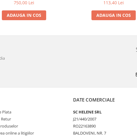
750,00 Lei
113,40 Lei
ADAUGA IN COS
ADAUGA IN COS
dia
DATE COMERCIALE
 Plata
SC HELENE SRL
e Retur
J21/440/2007
Produselor
RO22163890
a online a litigiilor
BALDOVENI, NR. 7