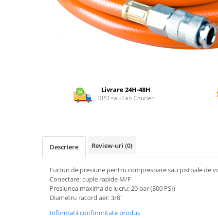
Dispozitiv de ascutit lant
Masini electrice de tuns oi
Motoburghiu
Fierăstrău de mână
Topoare
Suflante
Aspirator pentru frunze
Livrare 24H-48H
Compostoare
DPD sau Fan Courier
Tocator resturi vegetale
Tavalugi manuali
Scarificatoare
Gama gazon
Review-uri
(0)
Descriere
Tăvălugi pentru gazon
Role de irigat
Furtun de presiune pentru compresoare sau pistoale de v
Conectare: cuple rapide M/F
Distribuitoare de nisip
Presiunea maxima de lucru: 20 bar (300 PSI)
Aeratoare pentru gazon
Diametru racord aer: 3/8"
Șuruburi autoforante
Informatii conformitate produs