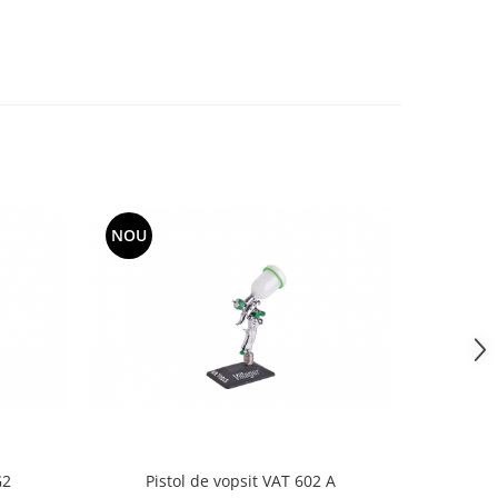
NOU
NOU
G2
Pistol de vopsit VAT 602 A
Pis