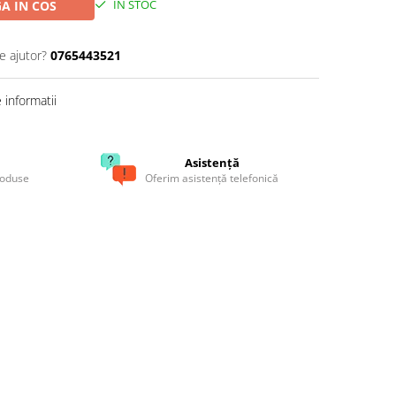
IN STOC
A IN COS
e ajutor?
0765443521
informatii
Asistență
roduse
Oferim asistență telefonică