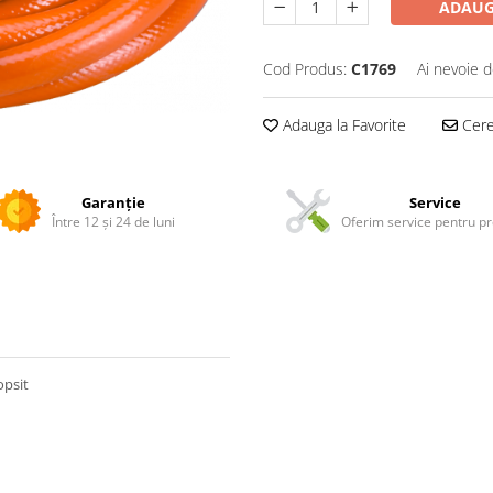
ADAUG
Cod Produs:
C1769
Ai nevoie d
Adauga la Favorite
Cere 
Garanție
Service
Între 12 și 24 de luni
Oferim service pentru p
opsit