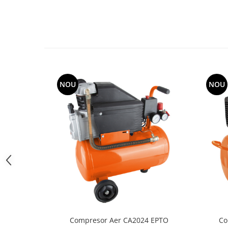
Utilaje agricole
Motocultoare
Motosape
Motocositori
Motocoase
Motopompe
NOU
NOU
Batoze
Granulatoare furaje
Mori cereale
Semanatori manuale
Tocatori vegetatie
Zdrobitori
Mașini hidraulice de despicat
lemne
Pluguri
Plug de scos cartofi
Rarițe
Compresor Aer CA2024 EPTO
Co
Freze de pamant