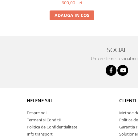
600,00 Lei
Grape
ADAUGA IN COS
Cositori
Tocatoare agricole
Cultivatoare
Articole electrice
SOCIAL
Prelungitoare
Sigurante electrice
Urmareste-ne in social me
Surse de iluminat
Plafoniere
Scule pentru construcții
Betoniere
Ciocane rotopercutoare
HELENE SRL
CLIENTI
Plase gard
Despre noi
Metode de
Plasa sarma galvanizata zincata
Termeni si Conditii
Politica d
Plasa sarma rabit
Politica de Confidentialitate
Garantia 
Sarma moale neagra pentru fierari
Info transport
Solutionare