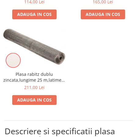
m,grosime 0.53 mm
m,grosime 0.67 mm
114,00 Lei
165,00 Lei
Produse decorative
ADAUGA IN COS
ADAUGA IN COS
Produse pentru constructii
Aparate pneumatice
Pistoale de vopsit
Set aer comprimat
Compresoare
Scule si accesorii pneumatice
Scule electrice
Bormasini
Plasa rabitz dublu
zincata,lungime 25 m,latime 1
Aparate de sudura
m,grosime 0.80 mm
211,00 Lei
Aeroterme si tunuri de caldura
Aspiratoare profesionale
ADAUGA IN COS
Capsatoare electrice
Ciocane demolatoare
Ciocane rotopercutoare
Descriere si specificatii plasa
Ciocane electro-pneumatice
Fierastrau circular