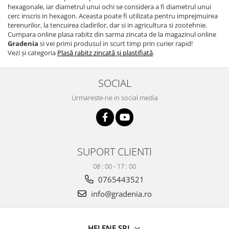
hexagonale, iar diametrul unui ochi se considera a fi diametrul unui
Cosuri si pubele
cerc inscris in hexagon. Aceasta poate fi utilizata pentru imprejmuirea
terenurilor, la tencuirea cladirilor, dar si in agricultura si zootehnie.
Cumpara online plasa rabitz din sarma zincata de la magazinul online
Gradenia
si vei primi produsul in scurt timp prin curier rapid!
Vezi și categoria
Plasă rabitz zincată și plastifiată
.
SOCIAL
Urmareste-ne in social media
SUPORT CLIENTI
08 : 00 - 17 : 00
0765443521
info@gradenia.ro
HELENE SRL