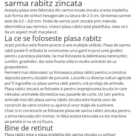
sarma rabitz zincata
Fierastrau electric
Aceasta plasa este fabricata din sarma moale zincata si este impletita
Fierastrau pendular vertical
sub forma de ochiuri hexagonale cu latura de 2-3 cm. Grosimea sarmei
este de 0,5 – 0,8 mm. Firele de sarma sunt zincate prin metoda
Ferastraie stationare
electrolitica sau termica. Uneori plasa rabitz este plastifiata, ceea ce ii
Polizor unghiular
da un aspect mult mai placut.
La ce se foloseste plasa rabitz
Telemetru
Acest produs este foarte practic si are multiple utilitati. Plasa de sarma
Nivela laser
rabit poate fi utilizata la construirea unui gard in jurul unei gradini
Generatoare curent electric
pentru a proteza plantele. Se mai foloseste la delimitarea terenurilor,
curtilor, gradinilor, dar este foarte utila in multe activitati de uz
Freze electrice
gospodaresc.
Rindele electrice
Fermierii mai obisnuiesc sa foloseasca plasa rabitz pentru a construi
depozite pentru stiuletii de porumb. Loturile cu diverse culturi agricole
Aparate de sudură tevi PVC
pot fi ingradite cu plasa sarma rabit pentru a le proteja de animale.
Pistoale cu aer cald
Plasa rabitz zincata se folosete si pentru imprejmuirea locului in care
vietuiesc animalele domestice sau pasarile de curte. Un tarc pentru
Mașini electrice de șlefuit / polișat
animale mici din plasa sarma rabitz zincata este foarte usor de
Mixer electric
construit de catre oricine cu ajutorul unor stalpi de sustinere.
Polizor de banc
Chiar si in constructii se foloseste plasa de sarma rabitz zincata pentru
a arma tencuiala din mortar. In felul acesta tencuiala va sta mai bine
Masini de gaurit
pe perete si nu se va fisura.
Bine de retinut
Masini de debitat metal
Cutit termic electric
Plasa rabitz este o plasa impletita din sarma zincata cu ochiuri