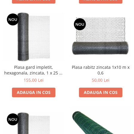
Grape
Cositori
NOU
Tocatoare agricole
NOU
Cultivatoare
Articole electrice
Prelungitoare
Sigurante electrice
Surse de iluminat
Plasa gard impletit,
Plasa rabitz zincata 1x10 m x
Plafoniere
hexagonala, zincata, 1 x 25 m
0,6
x0,80 mm grosime
Scule pentru construcții
155,00 Lei
50,00 Lei
Betoniere
ADAUGA IN COS
ADAUGA IN COS
Ciocane rotopercutoare
Plase gard
Plasa sarma galvanizata zincata
NOU
Plasa sarma rabit
Sarma moale neagra pentru fierari