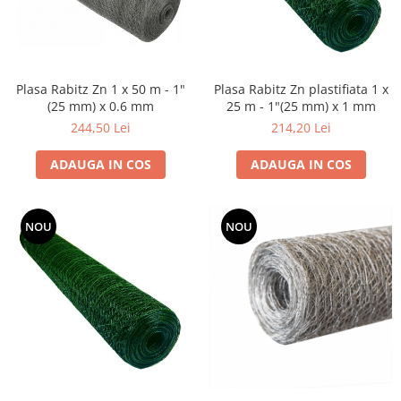
Dispozitiv de ascutit lant
Masini electrice de tuns oi
Motoburghiu
Fierăstrău de mână
Plasa Rabitz Zn 1 x 50 m - 1"
Plasa Rabitz Zn plastifiata 1 x
Topoare
(25 mm) x 0.6 mm
25 m - 1"(25 mm) x 1 mm
Suflante
244,50 Lei
214,20 Lei
Aspirator pentru frunze
ADAUGA IN COS
ADAUGA IN COS
Compostoare
Tocator resturi vegetale
Tavalugi manuali
NOU
NOU
Scarificatoare
Gama gazon
Tăvălugi pentru gazon
Role de irigat
Distribuitoare de nisip
Aeratoare pentru gazon
Șuruburi autoforante