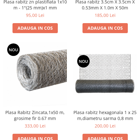
Plasa rabitz zn plastifiata 1x10
Plasa rabitz 3.5cm X 3.5cm X
Utilaje agricole
m - 1"(25 mm)x1 mm
0.53mm X 1.0m X 50m
Motocultoare
95,00 Lei
185,00 Lei
Motosape
Motocositori
ADAUGA IN COS
ADAUGA IN COS
Motocoase
Motopompe
NOU
Batoze
Granulatoare furaje
NOU
Mori cereale
Semanatori manuale
Tocatori vegetatie
Zdrobitori
Mașini hidraulice de despicat
lemne
Plasa Rabitz Zincata,1x50 m,
Plasa rabitz hexagonala 1 x 25
Pluguri
grosime fir 0.67 mm
m,diametru sarma 0,8 mm
Plug de scos cartofi
333,00 Lei
200,00 Lei
Rarițe
ADAUGA IN COS
ADAUGA IN COS
Freze de pamant