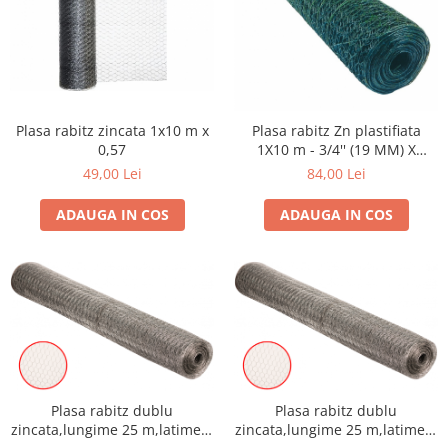
si dulgheri; sarma zincata; sarma
ghimpata
Plase din polietilena
Plase umbrire
Plase anti insecte
Plase anti pasari
Plasa rabitz zincata 1x10 m x
Plasa rabitz Zn plastifiata
Plase anti buruieni
0,57
1X10 m - 3/4'' (19 MM) X
Plase pentru castraveti
1.0/0.6 MM
49,00 Lei
84,00 Lei
Mobilier PVC
ADAUGA IN COS
ADAUGA IN COS
Mobilier din PVC pentru casă
Mobilier PVC pentru grădină
Mobilier comercial din PVC
Butoaie pentru vin
Garduri și porți rezidențiale
Garduri
Porti
Articole de consum industrie
Plasa rabitz dublu
Plasa rabitz dublu
zincata,lungime 25 m,latime 1
zincata,lungime 25 m,latime 1
Lacuri si vopsele