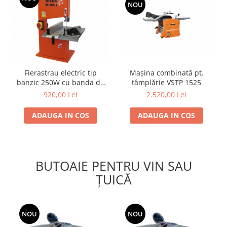
si dulgheri; sarma zincata; sarma
NOU
ghimpata
Plase din polietilena
Plase umbrire
Plase anti insecte
Plase anti pasari
Plase anti buruieni
Fierastrau electric tip
Mașina combinată pt.
Plase pentru castraveti
banzic 250W cu banda de
tâmplărie VSTP 1525
taiere 1400mm
Mobilier PVC
920,00 Lei
2.520,00 Lei
Mobilier din PVC pentru casă
ADAUGA IN COS
ADAUGA IN COS
Mobilier PVC pentru grădină
Mobilier comercial din PVC
Butoaie pentru vin
BUTOAIE PENTRU VIN SAU
Garduri și porți rezidențiale
ȚUICĂ
Garduri
Porti
Articole de consum industrie
NOU
NOU
Lacuri si vopsele