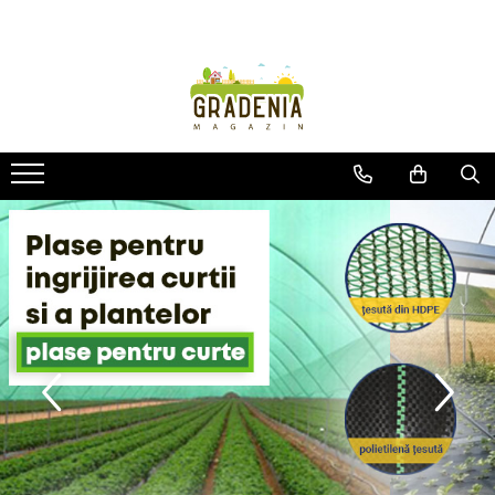
Produse
Unelte pentru grădină
Tractorașe de cosit iarba
Masini de tuns iarba
Roabe
Atomizoare
Pompe de apă
Hidrofoare
Trimmere
Drujbe
Freze de zapada
Foarfeci
Fierastrau gard viu
Fierastraie telescopice