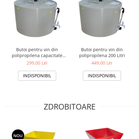
Produse decorative
Produse pentru constructii
Aparate pneumatice
Pistoale de vopsit
Set aer comprimat
Compresoare
Butoi pentru vin din
Butoi pentru vin din
polipropilena capacitate
polipropilena 200 Litri
Scule si accesorii pneumatice
100 Litri
299,00 Lei
449,00 Lei
Scule electrice
Bormasini
INDISPONIBIL
INDISPONIBIL
Aparate de sudura
Aeroterme si tunuri de caldura
Aspiratoare profesionale
ZDROBITOARE
Capsatoare electrice
Ciocane demolatoare
Ciocane rotopercutoare
Ciocane electro-pneumatice
NOU
Fierastrau circular