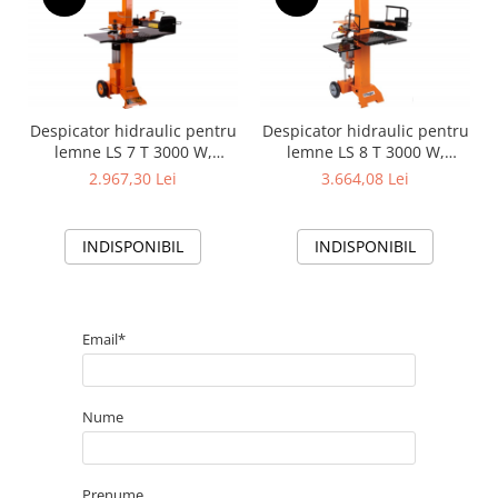
Despicator hidraulic pentru
Despicator hidraulic pentru
lemne LS 7 T 3000 W,
lemne LS 8 T 3000 W,
presiune maxima 7 tone
presiune maxima 8 tone
2.967,30 Lei
3.664,08 Lei
INDISPONIBIL
INDISPONIBIL
Email*
Nume
Prenume