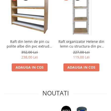
Utilaje agricole
Motocultoare
Motosape
Motocositori
Motocoase
Motopompe
Batoze
Raft din lemn de pin cu
Raft organizator Helene din
polite albe din pvc extrudat
lemn cu structura din pvc
Granulatoare furaje
800x870x200mm(Lxhxl)
extrudat 840x310x220 mm
392,00 Lei
227,00 Lei
Mori cereale
238,00 Lei
119,00 Lei
Semanatori manuale
Tocatori vegetatie
ADAUGA IN COS
ADAUGA IN COS
Zdrobitori
Mașini hidraulice de despicat
lemne
NOUTATI
Pluguri
Plug de scos cartofi
Rarițe
Freze de pamant
NOU