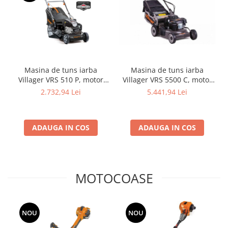
Cosuri si pubele
Masina de tuns iarba
Masina de tuns iarba
Villager VRS 510 P, motor
Villager VRS 5500 C, motor
B&S 675 EXI
OHV 3.3 kW, Profesional
2.732,94 Lei
5.441,94 Lei
ADAUGA IN COS
ADAUGA IN COS
MOTOCOASE
NOU
NOU