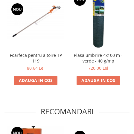
Grape
NOU
Cositori
Tocatoare agricole
Cultivatoare
Articole electrice
Prelungitoare
Foarfeca pentru altoire TP
Plasa umbrire 4x100 m -
Sigurante electrice
119
verde - 40 g/mp
Surse de iluminat
80,64 Lei
720,00 Lei
Plafoniere
Scule pentru construcții
ADAUGA IN COS
ADAUGA IN COS
Betoniere
Ciocane rotopercutoare
Plase gard
RECOMANDARI
Plasa sarma galvanizata zincata
Plasa sarma rabit
Sarma moale neagra pentru fierari
NOU