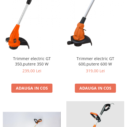
Produse decorative
Produse pentru constructii
Aparate pneumatice
Pistoale de vopsit
Set aer comprimat
Compresoare
Scule si accesorii pneumatice
Trimmer electric GT
Trimmer electric GT
Scule electrice
350,putere 350 W
600,putere 600 W
Bormasini
239,00 Lei
319,00 Lei
Aparate de sudura
Aeroterme si tunuri de caldura
ADAUGA IN COS
ADAUGA IN COS
Aspiratoare profesionale
Capsatoare electrice
Ciocane demolatoare
Ciocane rotopercutoare
Ciocane electro-pneumatice
Fierastrau circular