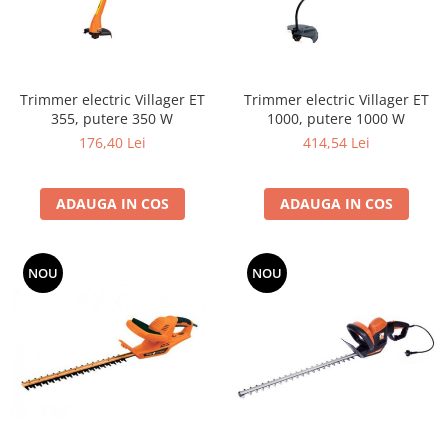
Dispozitiv de ascutit lant
Masini electrice de tuns oi
Motoburghiu
Fierăstrău de mână
Trimmer electric Villager ET
Trimmer electric Villager ET
Topoare
355, putere 350 W
1000, putere 1000 W
Suflante
176,40 Lei
414,54 Lei
Aspirator pentru frunze
Compostoare
ADAUGA IN COS
ADAUGA IN COS
Tocator resturi vegetale
Tavalugi manuali
Scarificatoare
NOU
NOU
Gama gazon
Tăvălugi pentru gazon
Role de irigat
Distribuitoare de nisip
Aeratoare pentru gazon
Șuruburi autoforante