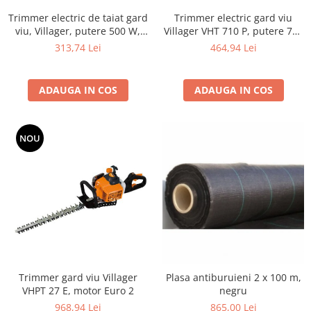
Utilaje agricole
Trimmer electric de taiat gard
Trimmer electric gard viu
Motocultoare
viu, Villager, putere 500 W,
Villager VHT 710 P, putere 710
Motosape
diametru de taiere 20 mm
W
313,74 Lei
464,94 Lei
Motocositori
Motocoase
ADAUGA IN COS
ADAUGA IN COS
Motopompe
Batoze
Granulatoare furaje
NOU
Mori cereale
Semanatori manuale
Tocatori vegetatie
Zdrobitori
Mașini hidraulice de despicat
lemne
Pluguri
Plug de scos cartofi
Trimmer gard viu Villager
Plasa antiburuieni 2 x 100 m,
VHPT 27 E, motor Euro 2
negru
Rarițe
968,94 Lei
865,00 Lei
Freze de pamant