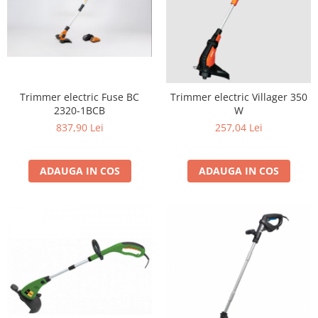
Fierastrau electric
Fierastrau pendular vertical
Ferastraie stationare
Polizor unghiular
Telemetru
Trimmer electric Fuse BC
Trimmer electric Villager 350
Nivela laser
2320-1BCB
W
837,90 Lei
257,04 Lei
Generatoare curent electric
Freze electrice
Rindele electrice
ADAUGA IN COS
ADAUGA IN COS
Aparate de sudură tevi PVC
Pistoale cu aer cald
Mașini electrice de șlefuit / polișat
Mixer electric
Polizor de banc
Masini de gaurit
Masini de debitat metal
Cutit termic electric