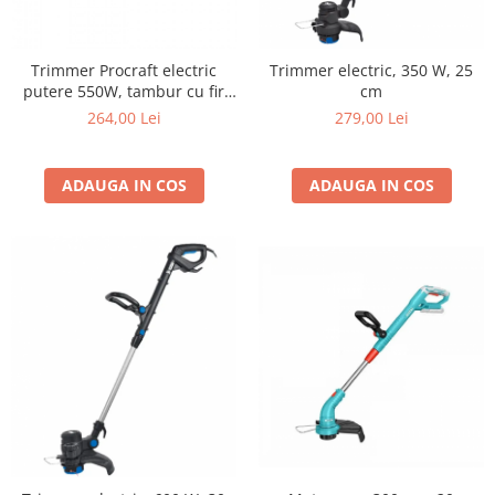
Cosuri si pubele
Trimmer Procraft electric
Trimmer electric, 350 W, 25
putere 550W, tambur cu fir
cm
nailon 2mm
264,00 Lei
279,00 Lei
ADAUGA IN COS
ADAUGA IN COS