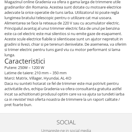
Magazinul online Gradenia va ofera o gama larga de trimmere utile
gradinarilor din Romania. Acestea sunt dotate cu motoare electrice
adecvate la orice operatie de tuns iarba. Utilizatorul isi poate regla
lungimea bratului telescopic pentru o utilizare cat mai usoara.
Alimentarea se face la reteaua de 220 V sau cu acumulator electric.
Principalul avantaj al unui trimmer electric fata de unul pe benzina
este ca cel electric este mai silentios si nu emite gaze de esapament.
Aceste scule electrice fiabile si silentioase sunt un ajutor nepretuit in
gradini si livezi, chiar si pe terenuri denivelate. De asemenea, va oferim
si trimer electric pentru tuns gard viu cu motor performant si lama
lunga.
Caracteristici
Putere: 250W – 1200 W
Latime de taiere: 210 mm – 350 mm
Marci: Matrix, Villager, Hyundai, AL-KO
Daca nu sunteti hotarat ce fel de trimmer este mai potrivit pentru
activitatile dvs, echipa Gradenia va ofera consultanta gratuita astfel
incat sa achizitionati produsul optim care va va ajuta sa tundeti iarba
ca in reviste! Vezi oferta noastra de trimmere la un raport calitate /
pret foarte bun.
SOCIAL
Urmareste-ne in social media