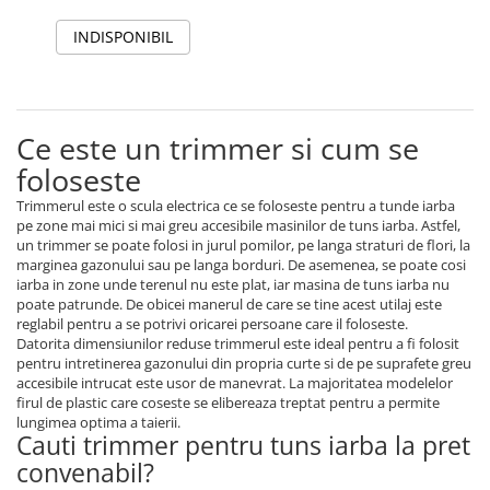
INDISPONIBIL
Ce este un trimmer si cum se
foloseste
Trimmerul este o scula electrica ce se foloseste pentru a tunde iarba
pe zone mai mici si mai greu accesibile masinilor de tuns iarba. Astfel,
un trimmer se poate folosi in jurul pomilor, pe langa straturi de flori, la
marginea gazonului sau pe langa borduri. De asemenea, se poate cosi
iarba in zone unde terenul nu este plat, iar masina de tuns iarba nu
poate patrunde. De obicei manerul de care se tine acest utilaj este
reglabil pentru a se potrivi oricarei persoane care il foloseste.
Datorita dimensiunilor reduse trimmerul este ideal pentru a fi folosit
pentru intretinerea gazonului din propria curte si de pe suprafete greu
accesibile intrucat este usor de manevrat. La majoritatea modelelor
firul de plastic care coseste se elibereaza treptat pentru a permite
lungimea optima a taierii.
Cauti trimmer pentru tuns iarba la pret
convenabil?