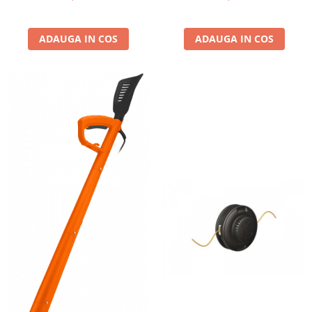
Grape
Cositori
ADAUGA IN COS
ADAUGA IN COS
Tocatoare agricole
Cultivatoare
Articole electrice
Prelungitoare
Sigurante electrice
Surse de iluminat
Plafoniere
Scule pentru construcții
Betoniere
Ciocane rotopercutoare
Plase gard
Plasa sarma galvanizata zincata
Plasa sarma rabit
Sarma moale neagra pentru fierari