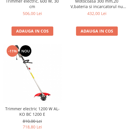
Trimmer electric, 600 W, 30
Motocoasa 300 mm,20
cm
V,bateria si incarcatorul nu
sunt incluse
506,00 Lei
432,00 Lei
ADAUGA IN COS
ADAUGA IN COS
-11%
NOU
Trimmer electric 1200 W AL-
KO BC 1200 E
810,00 Lei
718,80 Lei