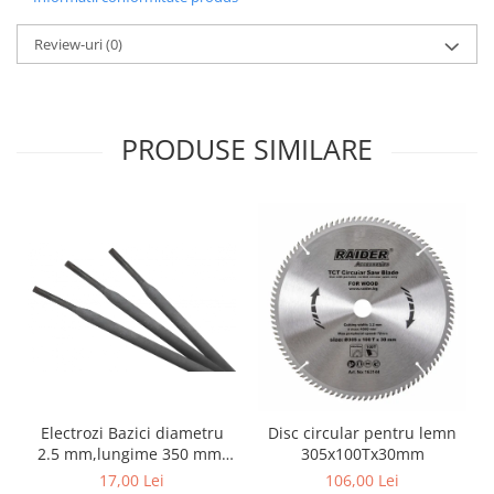
Grape
Review-uri
(0)
Cositori
Tocatoare agricole
Cultivatoare
PRODUSE SIMILARE
Articole electrice
Prelungitoare
Sigurante electrice
Surse de iluminat
Plafoniere
Scule pentru construcții
Betoniere
Ciocane rotopercutoare
Plase gard
Plasa sarma galvanizata zincata
Electrozi Bazici diametru
Disc circular pentru lemn
Plasa sarma rabit
2.5 mm,lungime 350 mm,
305x100Tx30mm
greutate 1 kg
Sarma moale neagra pentru fierari
17,00 Lei
106,00 Lei