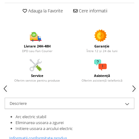
Utilaje agricole
Adauga la Favorite
Cere informatii
Motocultoare
Motosape
Motocositori
Motocoase
Motopompe
Livrare 24H-48H
Garanție
DPD sau Fan Courier
Între 12 și 24 de luni
Batoze
Granulatoare furaje
Mori cereale
Semanatori manuale
Service
Asistență
Oferim service pentru produse
Oferim asistență telefonică
Tocatori vegetatie
Zdrobitori
Mașini hidraulice de despicat
Descriere
lemne
Pluguri
Arc electric stabil
Plug de scos cartofi
Eliminarea usoara a zgurei
Initiere usoara a arcului electric
Rarițe
Informatii conformitate produs
Freze de pamant