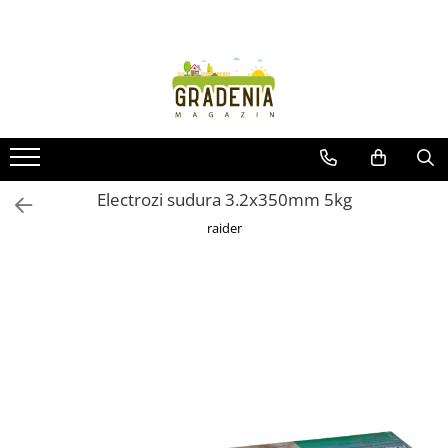
Produse
Unelte pentru grădină
Tractorașe de cosit iarba
Masini de tuns iarba
Roabe
Electrozi sudura 3.2х350mm 5kg
Atomizoare
raider
Pompe de apă
Hidrofoare
Trimmere
Drujbe
Freze de zapada
Foarfeci
Fierastrau gard viu
Fierastraie telescopice