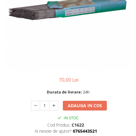
Dispozitiv de ascutit lant
Masini electrice de tuns oi
Motoburghiu
Fierăstrău de mână
Topoare
Suflante
Aspirator pentru frunze
Compostoare
Tocator resturi vegetale
Tavalugi manuali
70,00 Lei
Scarificatoare
Gama gazon
Durata de livrare:
24h
Tăvălugi pentru gazon
Role de irigat
ADAUGA IN COS
Distribuitoare de nisip
IN STOC
Aeratoare pentru gazon
Cod Produs:
C1622
Șuruburi autoforante
Ai nevoie de ajutor?
0765443521