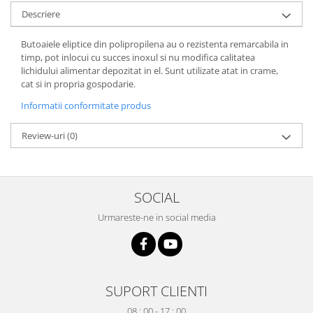
Descriere
Grape
Cositori
Butoaiele eliptice din polipropilena au o rezistenta remarcabila in
Tocatoare agricole
timp, pot inlocui cu succes inoxul si nu modifica calitatea
lichidului alimentar depozitat in el. Sunt utilizate atat in crame,
Cultivatoare
cat si in propria gospodarie.
Articole electrice
Informatii conformitate produs
Prelungitoare
Sigurante electrice
Review-uri
(0)
Surse de iluminat
Plafoniere
Scule pentru construcții
SOCIAL
Betoniere
Urmareste-ne in social media
Ciocane rotopercutoare
Plase gard
Plasa sarma galvanizata zincata
Plasa sarma rabit
SUPORT CLIENTI
Sarma moale neagra pentru fierari
08 : 00 - 17 : 00