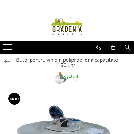
Produse
Unelte pentru grădină
Tractorașe de cosit iarba
Masini de tuns iarba
Roabe
Butoi pentru vin din polipropilena capacitate
150 Litri
Atomizoare
Pompe de apă
Hidrofoare
Trimmere
Drujbe
NOU
Freze de zapada
Foarfeci
Fierastrau gard viu
Fierastraie telescopice