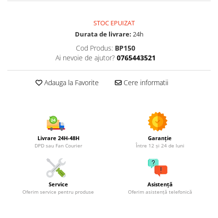
Utilaje agricole
Motocultoare
STOC EPUIZAT
Motosape
Durata de livrare:
24h
Motocositori
Cod Produs:
BP150
Motocoase
Ai nevoie de ajutor?
0765443521
Motopompe
Batoze
Adauga la Favorite
Cere informatii
Granulatoare furaje
Mori cereale
Semanatori manuale
Tocatori vegetatie
Livrare 24H-48H
Garanție
Zdrobitori
DPD sau Fan Courier
Între 12 și 24 de luni
Mașini hidraulice de despicat
lemne
Pluguri
Service
Asistență
Plug de scos cartofi
Oferim service pentru produse
Oferim asistență telefonică
Rarițe
Freze de pamant