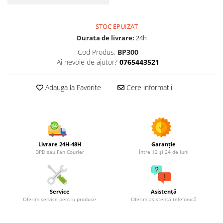
Utilaje agricole
Motocultoare
STOC EPUIZAT
Motosape
Durata de livrare:
24h
Motocositori
Cod Produs:
BP300
Motocoase
Ai nevoie de ajutor?
0765443521
Motopompe
Batoze
Adauga la Favorite
Cere informatii
Granulatoare furaje
Mori cereale
Semanatori manuale
Tocatori vegetatie
Livrare 24H-48H
Garanție
Zdrobitori
DPD sau Fan Courier
Între 12 și 24 de luni
Mașini hidraulice de despicat
lemne
Pluguri
Service
Asistență
Plug de scos cartofi
Oferim service pentru produse
Oferim asistență telefonică
Rarițe
Freze de pamant