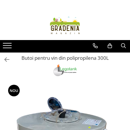
Produse
Unelte pentru grădină
Tractorașe de cosit iarba
Masini de tuns iarba
Roabe
Butoi pentru vin din polipropilena 300L
Atomizoare
Pompe de apă
Hidrofoare
Trimmere
NOU
Drujbe
Freze de zapada
Foarfeci
Fierastrau gard viu
Fierastraie telescopice