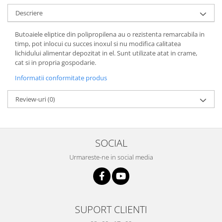
Grape
Descriere
Cositori
Butoaiele eliptice din polipropilena au o rezistenta remarcabila in
Tocatoare agricole
timp, pot inlocui cu succes inoxul si nu modifica calitatea
Cultivatoare
lichidului alimentar depozitat in el. Sunt utilizate atat in crame,
cat si in propria gospodarie.
Articole electrice
Informatii conformitate produs
Prelungitoare
Sigurante electrice
Review-uri
(0)
Surse de iluminat
Plafoniere
Scule pentru construcții
SOCIAL
Betoniere
Urmareste-ne in social media
Ciocane rotopercutoare
Plase gard
Plasa sarma galvanizata zincata
Plasa sarma rabit
SUPORT CLIENTI
Sarma moale neagra pentru fierari