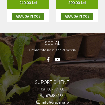
210,00 Lei
300,00 Lei
Nivela laser
Generatoare curent electric
Freze electrice
ADAUGA IN COS
ADAUGA IN COS
Rindele electrice
Aparate de sudură tevi PVC
Pistoale cu aer cald
Mașini electrice de șlefuit / polișat
SOCIAL
Mixer electric
Polizor de banc
Urmareste-ne in social media
Masini de gaurit
Masini de debitat metal
Cutit termic electric
Cosuri Si Pubele
SUPORT CLIENTI
08 : 00 - 17 : 00
0765443521
info@gradenia.ro