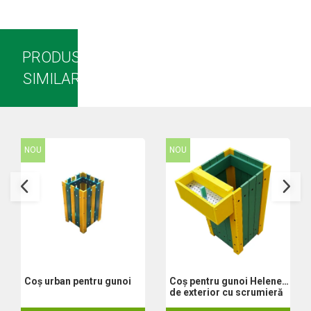
Set aer comprimat
Compresoare
Scule si accesorii pneumatice
PRODUSE
Scule Electrice
SIMILARE
Bormasini
Aparate de sudura
Aeroterme si tunuri de caldura
Aspiratoare profesionale
NOU
NOU
Capsatoare electrice
Ciocane demolatoare
Ciocane rotopercutoare
Ciocane electro-pneumatice
Fierastrau circular
Fierastrau electric
Fierastrau pendular vertical
Ferastraie stationare
Coș urban pentru gunoi
Coș pentru gunoi Helene
Polizor unghiular
de exterior cu scrumieră
Telemetru