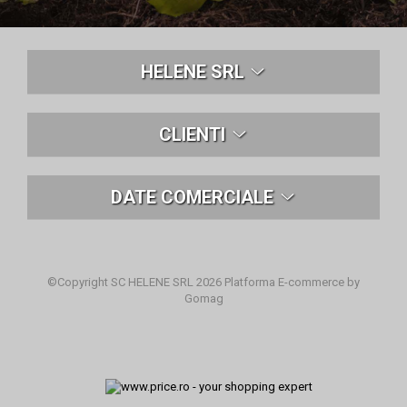
HELENE SRL
CLIENTI
DATE COMERCIALE
©Copyright SC HELENE SRL 2026
Platforma E-commerce by
Gomag