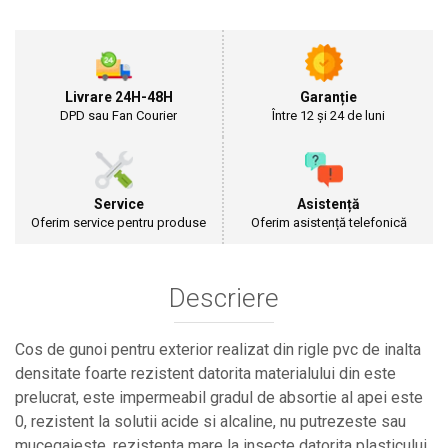
Cultivatoare
Articole Electrice
Prelungitoare
Sigurante electrice
Livrare 24H-48H
Garanție
Surse de iluminat
DPD sau Fan Courier
Între 12 și 24 de luni
Plafoniere
Scule Pentru Construcții
Betoniere
Service
Asistență
Ciocane rotopercutoare
Oferim service pentru produse
Oferim asistență telefonică
Plase Gard
Plasa sarma galvanizata zincata
Descriere
Plasa sarma rabit
Sarma moale neagra pentru fierari si
dulgheri; sarma zincata; sarma ghimpata
Cos de gunoi pentru exterior realizat din rigle pvc de inalta
Plase din polietilena
densitate foarte rezistent datorita materialului din este
Plase umbrire
prelucrat, este impermeabil gradul de absortie al apei este
Plase anti insecte
0, rezistent la solutii acide si alcaline, nu putrezeste sau
Plase anti pasari
mucegaieste, rezistenta mare la insecte datorita plasticului