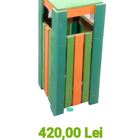
Masini electrice de tuns oi
Motoburghiu
Fierăstrău de mână
Topoare
Suflante
Aspirator pentru frunze
Compostoare
Tocator resturi vegetale
Tavalugi manuali
Scarificatoare
Gama Gazon
Tăvălugi pentru gazon
Role de irigat
Distribuitoare de nisip
Aeratoare pentru gazon
Șuruburi Autoforante
420,00 Lei
Utilaje Agricole
Motocultoare