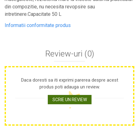
Plase anti buruieni
din compozitie, nu necesita revopsire sau
Plase pentru castraveti
intretinere.Capacitate 50 L
Mobilier PVC
Informatii conformitate produs
Mobilier din PVC pentru casă
Mobilier PVC pentru grădină
Mobilier comercial din PVC
Review-uri
(0)
Butoaie Pentru Vin
Garduri Și Porți Rezidențiale
Garduri
Daca doresti sa iti exprimi parerea despre acest
Porti
produs poti adauga un review.
Articole De Consum Industrie
SCRIE UN REVIEW
Lacuri Si Vopsele
Produse decorative
Produse pentru constructii
Aparate Pneumatice
Pistoale de vopsit