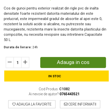
Motosape
Cos de gunoi pentru exterior realizat din rigle pvc de inalta
Motocositori
densitate foarte rezistent datorita materialului din este
Motocoase
prelucrat, este impermeabil gradul de absortie al apei este 0,
rezistent la solutii acide si alcaline, nu putrezeste sau
Motopompe
mucegaieste, rezistenta mare la insecte datorita plasticului din
Batoze
compozitie, nu necesita revopsire sau intretinere.Capacitate
Granulatoare furaje
50 L
Mori cereale
Durata de livrare:
24h
Semanatori manuale
Tocatori vegetatie
Zdrobitori
Adauga in cos
Mașini hidraulice de despicat lemne
Pluguri
IN STOC
Plug de scos cartofi
Rarițe
Cod Produs:
C1082
Freze de pamant
Ai nevoie de ajutor?
0765443521
Grape
Cositori
ADAUGA LA FAVORITE
CERE INFORMATII
Tocatoare agricole