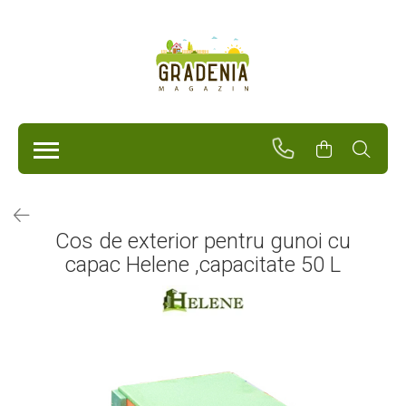
Produse
Unelte Pentru Grădină
Tractorașe de cosit iarba
Masini de tuns iarba
Roabe
Atomizoare
Pompe de apă
Cos de exterior pentru gunoi cu
Hidrofoare
capac Helene ,capacitate 50 L
Trimmere
Drujbe
Freze de zapada
Foarfeci
Fierastrau gard viu
Fierastraie telescopice
Dispozitiv de ascutit lant