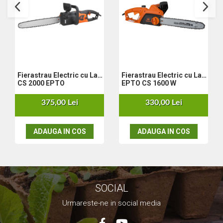
Nivela laser
Generatoare curent electric
Freze electrice
Rindele electrice
Aparate de sudură tevi PVC
Pistoale cu aer cald
Fierastrau Electric cu Lant
Fierastrau Electric cu Lant
Mașini electrice de șlefuit / polișat
CS 2000 EPTO
EPTO CS 1600 W
Mixer electric
375,00 Lei
330,00 Lei
Polizor de banc
Masini de gaurit
Masini de debitat metal
ADAUGA IN COS
ADAUGA IN COS
Cutit termic electric
Cosuri Si Pubele
SOCIAL
Urmareste-ne in social media