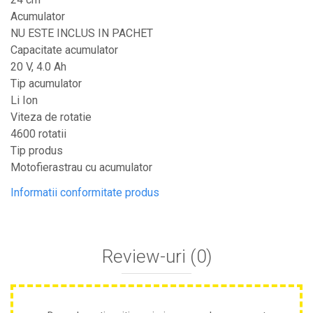
Plase anti buruieni
Acumulator
Plase pentru castraveti
NU ESTE INCLUS IN PACHET
Mobilier PVC
Capacitate acumulator
20 V, 4.0 Ah
Mobilier din PVC pentru casă
Tip acumulator
Mobilier PVC pentru grădină
Li Ion
Mobilier comercial din PVC
Viteza de rotatie
Butoaie Pentru Vin
4600 rotatii
Garduri Și Porți Rezidențiale
Tip produs
Motofierastrau cu acumulator
Garduri
Porti
Informatii conformitate produs
Articole De Consum Industrie
Lacuri Si Vopsele
Review-uri
(0)
Produse decorative
Produse pentru constructii
Aparate Pneumatice
Pistoale de vopsit