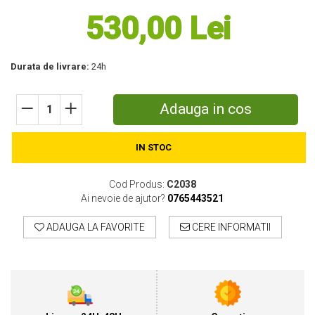
530,00 Lei
Motosape
Motocositori
Motocoase
Durata de livrare:
24h
Motopompe
Batoze
Granulatoare furaje
Adauga in cos
Mori cereale
Semanatori manuale
IN STOC
Tocatori vegetatie
Zdrobitori
Cod Produs:
C2038
Mașini hidraulice de despicat lemne
Ai nevoie de ajutor?
0765443521
Pluguri
Plug de scos cartofi
ADAUGA LA FAVORITE
CERE INFORMATII
Rarițe
Freze de pamant
Grape
Cositori
Tocatoare agricole