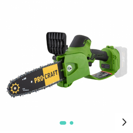
Masini electrice de tuns oi
Motoburghiu
Fierăstrău de mână
Topoare
Suflante
Aspirator pentru frunze
Compostoare
Tocator resturi vegetale
Tavalugi manuali
Scarificatoare
Gama Gazon
Tăvălugi pentru gazon
Role de irigat
Distribuitoare de nisip
Aeratoare pentru gazon
Șuruburi Autoforante
Utilaje Agricole
Motocultoare