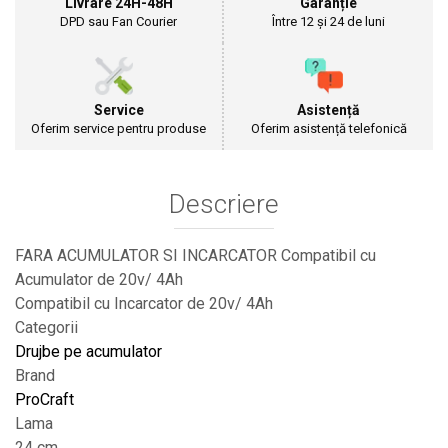
Livrare 24H-48H
Garanție
Cultivatoare
DPD sau Fan Courier
Între 12 și 24 de luni
Articole Electrice
Prelungitoare
Sigurante electrice
Service
Asistență
Surse de iluminat
Oferim service pentru produse
Oferim asistență telefonică
Plafoniere
Scule Pentru Construcții
Descriere
Betoniere
Ciocane rotopercutoare
Plase Gard
FARA ACUMULATOR SI INCARCATOR Compatibil cu
Acumulator de 20v/ 4Ah
Plasa sarma galvanizata zincata
Compatibil cu Incarcator de 20v/ 4Ah
Plasa sarma rabit
Categorii
Sarma moale neagra pentru fierari si
dulgheri; sarma zincata; sarma ghimpata
Drujbe pe acumulator
Plase din polietilena
Brand
Plase umbrire
ProCraft
Plase anti insecte
Lama
Plase anti pasari
24 cm