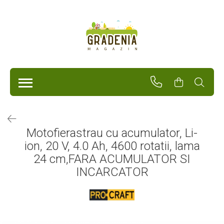
Produse
Unelte Pentru Grădină
Tractorașe de cosit iarba
Masini de tuns iarba
Roabe
Atomizoare
Pompe de apă
Motofierastrau cu acumulator, Li-
Hidrofoare
ion, 20 V, 4.0 Ah, 4600 rotatii, lama
Trimmere
Drujbe
24 cm,FARA ACUMULATOR SI
Freze de zapada
INCARCATOR
Foarfeci
Fierastrau gard viu
Fierastraie telescopice
Dispozitiv de ascutit lant