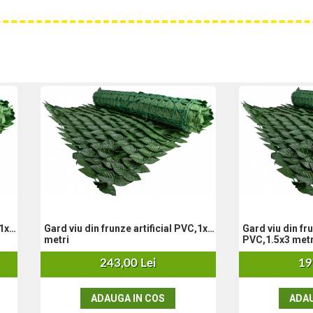
,1x3
Gard viu din frunze artificial PVC,1x5
Gard viu din fru
metri
PVC,1.5x3 metr
243,00 Lei
19
ADAUGA IN COS
ADAU