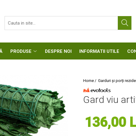
CASĂ
PRODUSE
DESPRE NOI
INFORMATII UTIL
Home /
Garduri și porți rezide
Gard viu art
136,00 L