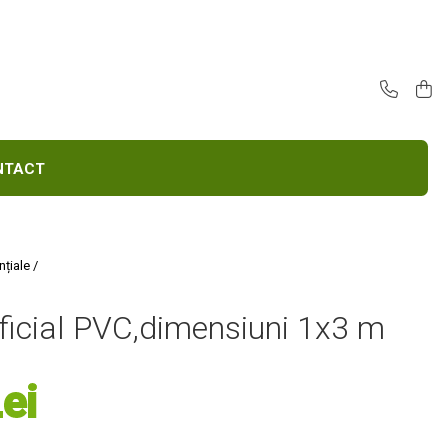
E
CONTACT
nțiale /
ificial PVC,dimensiuni 1x3 m
ei