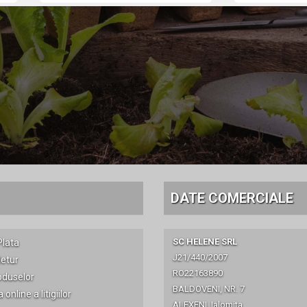
DATE COMERCIALE
SC HELENE SRL
lata
J21/440/2007
Retur
RO22163890
oduselor
BALDOVENI, NR. 7
online a litigiilor
ALEXENI, Ialomita