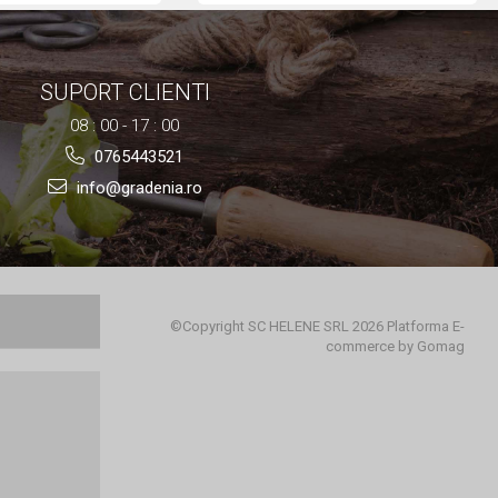
SUPORT CLIENTI
08 : 00 - 17 : 00
0765443521
info@gradenia.ro
©Copyright SC HELENE SRL 2026
Platforma E-
commerce by Gomag