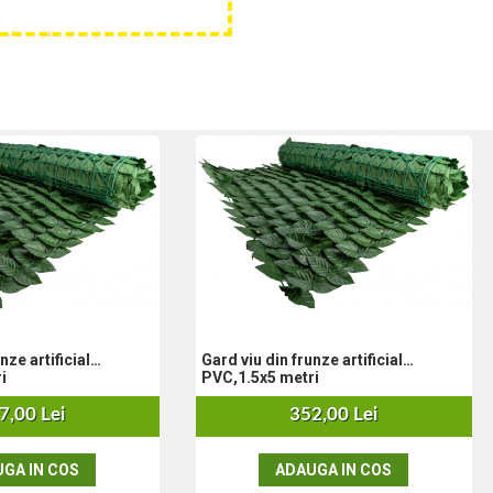
nze artificial
Gard viu din frunze artificial
i
PVC,1.5x5 metri
7,00 Lei
352,00 Lei
GA IN COS
ADAUGA IN COS