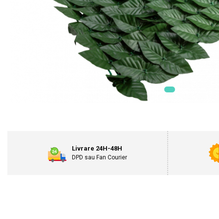
Masini electrice de tuns oi
Motoburghiu
Fierăstrău de mână
Topoare
Suflante
Aspirator pentru frunze
Compostoare
Tocator resturi vegetale
Tavalugi manuali
Scarificatoare
Gama Gazon
Tăvălugi pentru gazon
Livrare 24H-48H
Role de irigat
DPD sau Fan Courier
Distribuitoare de nisip
Aeratoare pentru gazon
Șuruburi Autoforante
Utilaje Agricole
Motocultoare