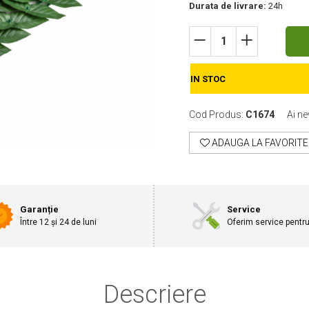
Durata de livrare:
24h
IN STOC
Cod Produs:
C1674
Ai ne
ADAUGA LA FAVORITE
Garanție
Service
Între 12 și 24 de luni
Oferim service pentr
Descriere