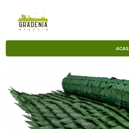
Produse
Unelte Pentru Grădină
Tractorașe de cosit iarba
Masini de tuns iarba
A
Roabe
Atomizoare
Pompe de apă
Hidrofoare
Trimmere
Drujbe
Freze de zapada
Foarfeci
Fierastrau gard viu
Fierastraie telescopice
Dispozitiv de ascutit lant