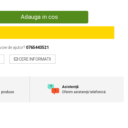
Adauga in cos
voie de ajutor?
0765443521
CERE INFORMATII
Asistență
u produse
Oferim asistență telefonică