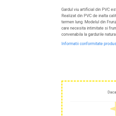
Motosape
Gardul viu artificial din PVC e
Motocositori
Realizat din PVC de inalta cali
Motocoase
termen lung. Modelul din Frunz
Motopompe
care necesita intimitate si frum
Batoze
convenabila la gardurile natura
Granulatoare furaje
Informatii conformitate produ
Mori cereale
Semanatori manuale
Tocatori vegetatie
Zdrobitori
Mașini hidraulice de despicat lemne
Pluguri
Plug de scos cartofi
Rarițe
Daca
Freze de pamant
Grape
Cositori
Tocatoare agricole