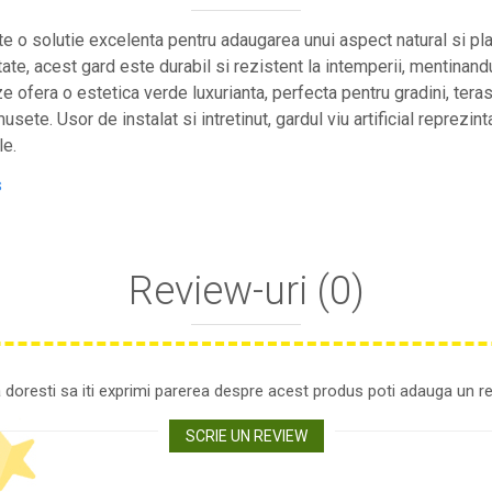
ste o solutie excelenta pentru adaugarea unui aspect natural si pla
tate, acest gard este durabil si rezistent la intemperii, mentinan
e ofera o estetica verde luxurianta, perfecta pentru gradini, ter
usete. Usor de instalat si intretinut, gardul viu artificial reprezint
le.
s
Review-uri
(0)
 doresti sa iti exprimi parerea despre acest produs poti adauga un re
SCRIE UN REVIEW