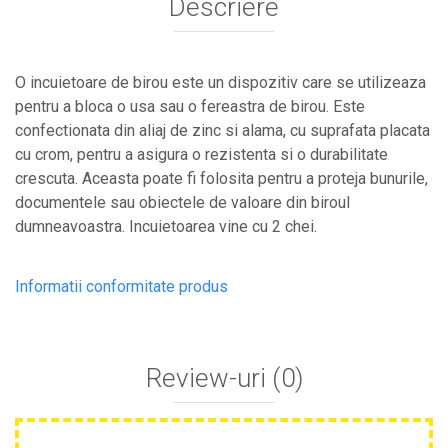
Descriere
Cultivatoare
Articole Electrice
Prelungitoare
O incuietoare de birou este un dispozitiv care se utilizeaza
Sigurante electrice
pentru a bloca o usa sau o fereastra de birou. Este
Surse de iluminat
confectionata din aliaj de zinc si alama, cu suprafata placata
Plafoniere
cu crom, pentru a asigura o rezistenta si o durabilitate
Scule Pentru Construcții
crescuta. Aceasta poate fi folosita pentru a proteja bunurile,
Betoniere
documentele sau obiectele de valoare din biroul
Ciocane rotopercutoare
dumneavoastra. Incuietoarea vine cu 2 chei.
Plase Gard
Plasa sarma galvanizata zincata
Informatii conformitate produs
Plasa sarma rabit
Sarma moale neagra pentru fierari si
dulgheri; sarma zincata; sarma ghimpata
Review-uri
(0)
Plase din polietilena
Plase umbrire
Plase anti insecte
Plase anti pasari