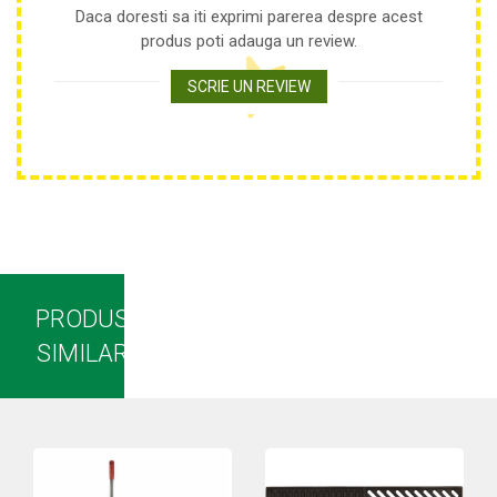
Daca doresti sa iti exprimi parerea despre acest
Plase anti buruieni
produs poti adauga un review.
Plase pentru castraveti
Mobilier PVC
SCRIE UN REVIEW
Mobilier din PVC pentru casă
Mobilier PVC pentru grădină
Mobilier comercial din PVC
Butoaie Pentru Vin
Garduri Și Porți Rezidențiale
Garduri
Porti
PRODUSE
Articole De Consum Industrie
SIMILARE
Lacuri Si Vopsele
Produse decorative
Produse pentru constructii
Aparate Pneumatice
Pistoale de vopsit