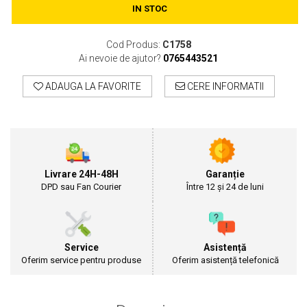
IN STOC
Motosape
Motocositori
Cod Produs:
C1758
Motocoase
Ai nevoie de ajutor?
0765443521
Motopompe
Batoze
ADAUGA LA FAVORITE
CERE INFORMATII
Granulatoare furaje
Mori cereale
Semanatori manuale
Tocatori vegetatie
Zdrobitori
Livrare 24H-48H
Garanție
Mașini hidraulice de despicat lemne
DPD sau Fan Courier
Între 12 și 24 de luni
Pluguri
Plug de scos cartofi
Rarițe
Freze de pamant
Service
Asistență
Oferim service pentru produse
Oferim asistență telefonică
Grape
Cositori
Tocatoare agricole