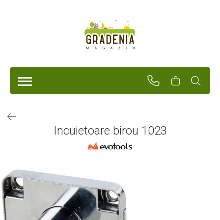
Produse
Unelte Pentru Grădină
Tractorașe de cosit iarba
Masini de tuns iarba
Roabe
Atomizoare
Pompe de apă
Incuietoare birou 1023
Hidrofoare
Trimmere
Drujbe
Freze de zapada
Foarfeci
Fierastrau gard viu
Fierastraie telescopice
Dispozitiv de ascutit lant