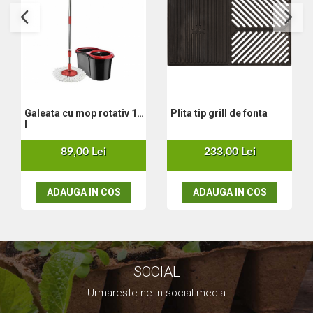
Set aer comprimat
Compresoare
Scule si accesorii pneumatice
Scule Electrice
Bormasini
Aparate de sudura
Galeata cu mop rotativ 14
Plita tip grill de fonta
Aeroterme si tunuri de caldura
l
Aspiratoare profesionale
89,00 Lei
233,00 Lei
Capsatoare electrice
Ciocane demolatoare
Ciocane rotopercutoare
ADAUGA IN COS
ADAUGA IN COS
Ciocane electro-pneumatice
Fierastrau circular
Fierastrau electric
Fierastrau pendular vertical
SOCIAL
Ferastraie stationare
Polizor unghiular
Urmareste-ne in social media
Telemetru