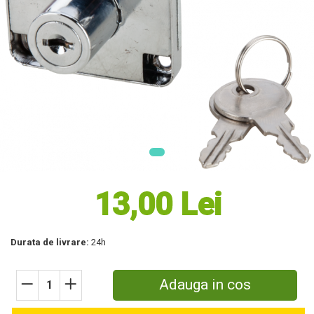
Masini electrice de tuns oi
Motoburghiu
Fierăstrău de mână
Topoare
Suflante
Aspirator pentru frunze
Compostoare
Tocator resturi vegetale
Tavalugi manuali
Scarificatoare
Gama Gazon
13,00 Lei
Tăvălugi pentru gazon
Role de irigat
Distribuitoare de nisip
Durata de livrare:
24h
Aeratoare pentru gazon
Șuruburi Autoforante
Adauga in cos
Utilaje Agricole
Motocultoare