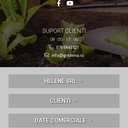
Nivela laser
Generatoare curent electric
Freze electrice
Rindele electrice
SUPORT CLIENTI
Aparate de sudură tevi PVC
Pistoale cu aer cald
08 : 00 - 17 : 00
Mașini electrice de șlefuit / polișat
0765443521
Mixer electric
info@gradenia.ro
Polizor de banc
Masini de gaurit
Masini de debitat metal
HELENE SRL
Cutit termic electric
Cosuri Si Pubele
CLIENTI
DATE COMERCIALE