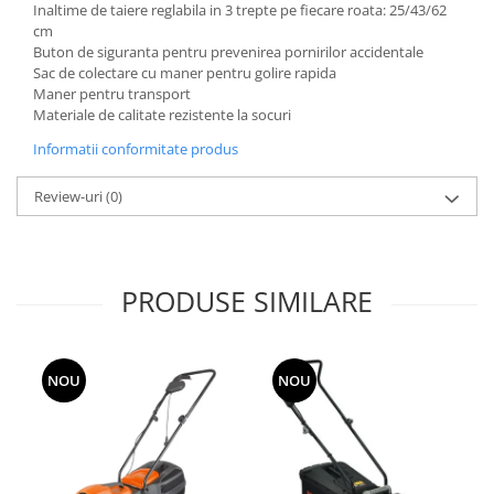
Inaltime de taiere reglabila in 3 trepte pe fiecare roata: 25/43/62
Grape
cm
Buton de siguranta pentru prevenirea pornirilor accidentale
Cositori
Sac de colectare cu maner pentru golire rapida
Tocatoare agricole
Maner pentru transport
Cultivatoare
Materiale de calitate rezistente la socuri
Articole electrice
Informatii conformitate produs
Prelungitoare
Review-uri
(0)
Sigurante electrice
Surse de iluminat
Plafoniere
Scule pentru construcții
PRODUSE SIMILARE
Betoniere
Ciocane rotopercutoare
NOU
NOU
Plase gard
Plasa sarma galvanizata zincata
Plasa sarma rabit
Sarma moale neagra pentru fierari