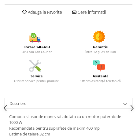
Utilaje agricole
Motocultoare
Adauga la Favorite
Cere informatii
Motosape
Motocositori
Motocoase
Motopompe
Livrare 24H-48H
Garanție
Batoze
DPD sau Fan Courier
Între 12 și 24 de luni
Granulatoare furaje
Mori cereale
Semanatori manuale
Service
Asistență
Oferim service pentru produse
Oferim asistență telefonică
Tocatori vegetatie
Zdrobitori
Mașini hidraulice de despicat
Descriere
lemne
Pluguri
Comoda si usor de manevrat, dotata cu un motor puternic de
Plug de scos cartofi
1000 W
Recomandata pentru suprafete de maxim 400 mp
Rarițe
Latime de taiere 32 cm
Freze de pamant