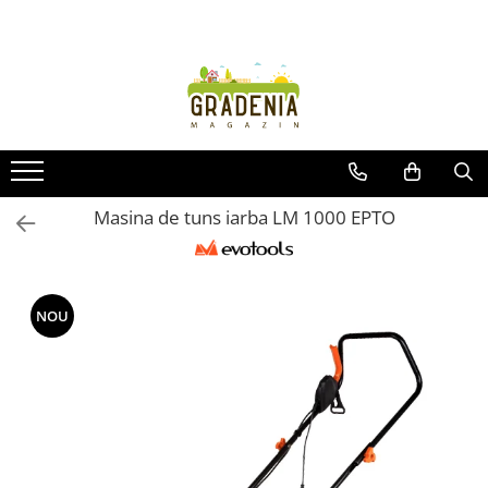
Produse
Unelte pentru grădină
Tractorașe de cosit iarba
Masini de tuns iarba
Roabe
Masina de tuns iarba LM 1000 EPTO
Atomizoare
Pompe de apă
Hidrofoare
NOU
Trimmere
Drujbe
Freze de zapada
Foarfeci
Fierastrau gard viu
Fierastraie telescopice