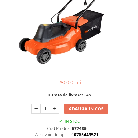
Dispozitiv de ascutit lant
Masini electrice de tuns oi
Motoburghiu
Fierăstrău de mână
Topoare
Suflante
Aspirator pentru frunze
Compostoare
Tocator resturi vegetale
Tavalugi manuali
Scarificatoare
250,00 Lei
Gama gazon
Durata de livrare:
24h
Tăvălugi pentru gazon
Role de irigat
ADAUGA IN COS
Distribuitoare de nisip
IN STOC
Aeratoare pentru gazon
Cod Produs:
677435
Șuruburi autoforante
Ai nevoie de ajutor?
0765443521