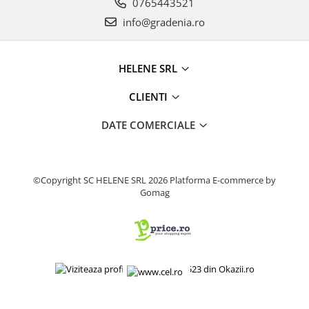
0765443521
Produse decorative
info@gradenia.ro
Produse pentru constructii
Aparate pneumatice
HELENE SRL
Pistoale de vopsit
Set aer comprimat
CLIENTI
Compresoare
DATE COMERCIALE
Scule si accesorii pneumatice
Scule electrice
Bormasini
©Copyright SC HELENE SRL 2026
Platforma E-commerce by
Aparate de sudura
Gomag
Aeroterme si tunuri de caldura
Aspiratoare profesionale
Capsatoare electrice
Ciocane demolatoare
Ciocane rotopercutoare
Ciocane electro-pneumatice
Fierastrau circular