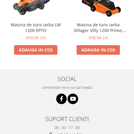
si dulgheri; sarma zincata; sarma
ghimpata
Plase din polietilena
Plase umbrire
Plase anti insecte
Masina de tuns iarba LM
Masina de tuns iarba
1200 EPTO
Villager Villy 1200 Prime,
Plase anti pasari
motor 1200 W
430,00 Lei
338,94 Lei
Plase anti buruieni
Plase pentru castraveti
ADAUGA IN COS
ADAUGA IN COS
Mobilier PVC
Mobilier din PVC pentru casă
Mobilier PVC pentru grădină
SOCIAL
Mobilier comercial din PVC
Urmareste-ne in social media
Butoaie pentru vin
Garduri și porți rezidențiale
Garduri
Porti
SUPORT CLIENTI
Articole de consum industrie
08 : 00 - 17 : 00
Lacuri si vopsele