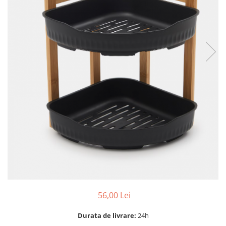
Dispozitiv de ascutit lant
Masini electrice de tuns oi
Motoburghiu
Fierăstrău de mână
Topoare
Suflante
Aspirator pentru frunze
Compostoare
Tocator resturi vegetale
Tavalugi manuali
Scarificatoare
Gama gazon
Tăvălugi pentru gazon
Role de irigat
Distribuitoare de nisip
56,00 Lei
Aeratoare pentru gazon
Șuruburi autoforante
Durata de livrare:
24h