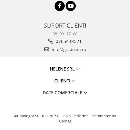
Produse decorative
Produse pentru constructii
Aparate pneumatice
SUPORT CLIENTI
Pistoale de vopsit
08 : 00 - 17 : 00
Set aer comprimat
0765443521
Compresoare
info@gradenia.ro
Scule si accesorii pneumatice
Scule electrice
HELENE SRL
Bormasini
Aparate de sudura
CLIENTI
Aeroterme si tunuri de caldura
Aspiratoare profesionale
DATE COMERCIALE
Capsatoare electrice
Ciocane demolatoare
Ciocane rotopercutoare
©Copyright SC HELENE SRL 2026
Platforma E-commerce by
Gomag
Ciocane electro-pneumatice
Fierastrau circular