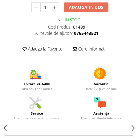
Utilaje agricole
ADAUGA IN COS
Motocultoare
Motosape
IN STOC
Cod Produs:
C1489
Motocositori
Ai nevoie de ajutor?
0765443521
Motocoase
Motopompe
Adauga la Favorite
Cere informatii
Batoze
Granulatoare furaje
Mori cereale
Semanatori manuale
Tocatori vegetatie
Livrare 24H-48H
Garanție
DPD sau Fan Courier
Între 12 și 24 de luni
Zdrobitori
Mașini hidraulice de despicat
lemne
Service
Asistență
Pluguri
Oferim service pentru produse
Oferim asistență telefonică
Plug de scos cartofi
Rarițe
Freze de pamant