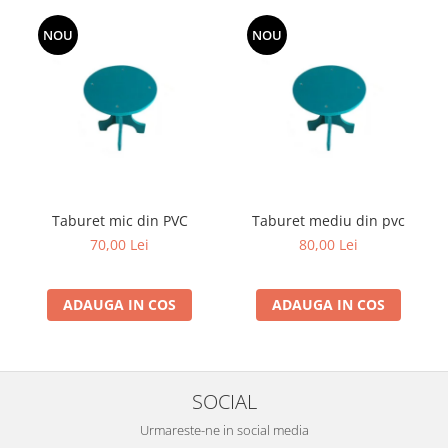
si dulgheri; sarma zincata; sarma
ghimpata
Plase din polietilena
NOU
NOU
Plase umbrire
Plase anti insecte
Plase anti pasari
Plase anti buruieni
Plase pentru castraveti
Mobilier PVC
Mobilier din PVC pentru casă
Taburet mic din PVC
Taburet mediu din pvc
Mobilier PVC pentru grădină
70,00 Lei
80,00 Lei
Mobilier comercial din PVC
Butoaie pentru vin
ADAUGA IN COS
ADAUGA IN COS
Garduri și porți rezidențiale
Garduri
Porti
SOCIAL
Articole de consum industrie
Urmareste-ne in social media
Lacuri si vopsele