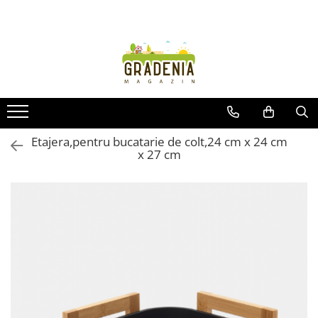
Produse
Unelte pentru grădină
Tractorașe de cosit iarba
Masini de tuns iarba
Roabe
Etajera,pentru bucatarie de colt,24 cm x 24 cm
x 27 cm
Atomizoare
Pompe de apă
Hidrofoare
Trimmere
Drujbe
Freze de zapada
Foarfeci
Fierastrau gard viu
Fierastraie telescopice