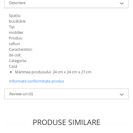
Descriere
Grape
Cositori
Spațiu:
bucătărie
Tocatoare agricole
Tip:
Cultivatoare
mobilier
Produs:
Articole electrice
rafturi
Prelungitoare
Caracteristici:
de colț
Sigurante electrice
Categoria:
Surse de iluminat
Casă
Plafoniere
Mărimea produsului: 24 cm x 24 cm x 27 cm
Scule pentru construcții
Informatii conformitate produs
Betoniere
Review-uri
(0)
Ciocane rotopercutoare
Plase gard
Plasa sarma galvanizata zincata
PRODUSE SIMILARE
Plasa sarma rabit
Sarma moale neagra pentru fierari