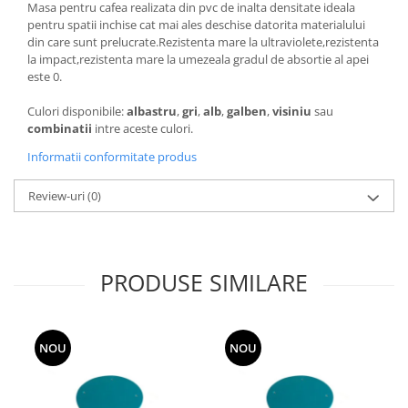
Masa pentru cafea realizata din pvc de inalta densitate ideala
Grape
pentru spatii inchise cat mai ales deschise datorita materialului
din care sunt prelucrate.Rezistenta mare la ultraviolete,rezistenta
Cositori
la impact,rezistenta mare la umezeala gradul de absortie al apei
Tocatoare agricole
este 0.
Cultivatoare
Culori disponibile:
albastru
,
gri
,
alb
,
galben
,
visiniu
sau
Articole electrice
combinatii
intre aceste culori.
Prelungitoare
Informatii conformitate produs
Sigurante electrice
Surse de iluminat
Review-uri
(0)
Plafoniere
Scule pentru construcții
Betoniere
PRODUSE SIMILARE
Ciocane rotopercutoare
Plase gard
Plasa sarma galvanizata zincata
NOU
NOU
Plasa sarma rabit
Sarma moale neagra pentru fierari