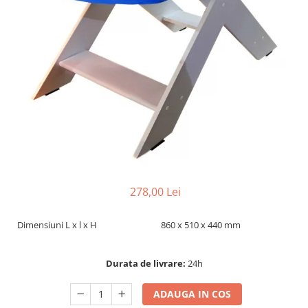
Dispozitiv de ascutit lant
Masini electrice de tuns oi
Motoburghiu
Fierăstrău de mână
Topoare
Suflante
Aspirator pentru frunze
Compostoare
Tocator resturi vegetale
Tavalugi manuali
Scarificatoare
278,00 Lei
Gama gazon
Tăvălugi pentru gazon
Dimensiuni L x l x H
860 x 510 x 440 mm
Role de irigat
Distribuitoare de nisip
Durata de livrare:
24h
Aeratoare pentru gazon
Șuruburi autoforante
ADAUGA IN COS