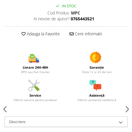
Utilaje agricole
IN STOC
Motocultoare
Cod Produs:
MPC
Motosape
Ai nevoie de ajutor?
0765443521
Motocositori
Adauga la Favorite
Cere informatii
Motocoase
Motopompe
Batoze
Granulatoare furaje
Mori cereale
Livrare 24H-48H
Garanție
Semanatori manuale
DPD sau Fan Courier
Între 12 și 24 de luni
Tocatori vegetatie
Zdrobitori
Mașini hidraulice de despicat
Service
Asistență
Oferim service pentru produse
Oferim asistență telefonică
lemne
Pluguri
Plug de scos cartofi
Descriere
Rarițe
Freze de pamant