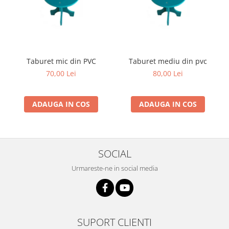
si dulgheri; sarma zincata; sarma
ghimpata
Plase din polietilena
Plase umbrire
Plase anti insecte
Plase anti pasari
Taburet mic din PVC
Taburet mediu din pvc
Plase anti buruieni
70,00 Lei
80,00 Lei
Plase pentru castraveti
Mobilier PVC
ADAUGA IN COS
ADAUGA IN COS
Mobilier din PVC pentru casă
Mobilier PVC pentru grădină
Mobilier comercial din PVC
Butoaie pentru vin
SOCIAL
Garduri și porți rezidențiale
Urmareste-ne in social media
Garduri
Porti
Articole de consum industrie
SUPORT CLIENTI
Lacuri si vopsele