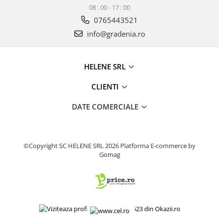
08 : 00 - 17 : 00
Produse decorative
0765443521
Produse pentru constructii
info@gradenia.ro
Aparate pneumatice
Pistoale de vopsit
Set aer comprimat
HELENE SRL
Compresoare
CLIENTI
Scule si accesorii pneumatice
Scule electrice
DATE COMERCIALE
Bormasini
Aparate de sudura
Aeroterme si tunuri de caldura
©Copyright SC HELENE SRL 2026
Platforma E-commerce by
Gomag
Aspiratoare profesionale
Capsatoare electrice
Ciocane demolatoare
Ciocane rotopercutoare
Ciocane electro-pneumatice
Fierastrau circular