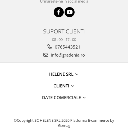
Urmareste-ne in social media
Produse decorative
Produse pentru constructii
Aparate pneumatice
Pistoale de vopsit
SUPORT CLIENTI
Set aer comprimat
08 : 00 - 17 : 00
Compresoare
0765443521
Scule si accesorii pneumatice
info@gradenia.ro
Scule electrice
Bormasini
HELENE SRL
Aparate de sudura
Aeroterme si tunuri de caldura
CLIENTI
Aspiratoare profesionale
DATE COMERCIALE
Capsatoare electrice
Ciocane demolatoare
Ciocane rotopercutoare
Ciocane electro-pneumatice
©Copyright SC HELENE SRL 2026
Platforma E-commerce by
Gomag
Fierastrau circular