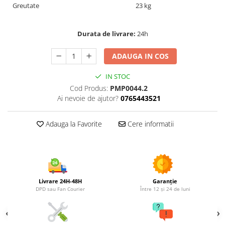
Utilaje agricole
Greutate
23 kg
Motocultoare
Motosape
Durata de livrare:
24h
Motocositori
ADAUGA IN COS
Motocoase
Motopompe
IN STOC
Batoze
Cod Produs:
PMP0044.2
Granulatoare furaje
Ai nevoie de ajutor?
0765443521
Mori cereale
Semanatori manuale
Adauga la Favorite
Cere informatii
Tocatori vegetatie
Zdrobitori
Mașini hidraulice de despicat
lemne
Livrare 24H-48H
Garanție
Pluguri
DPD sau Fan Courier
Între 12 și 24 de luni
Plug de scos cartofi
Rarițe
Freze de pamant