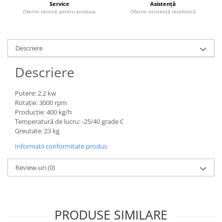
Service
Asistență
Grape
Oferim service pentru produse
Oferim asistență telefonică
Cositori
Tocatoare agricole
Descriere
Cultivatoare
Articole electrice
Descriere
Prelungitoare
Sigurante electrice
Putere: 2.2 kw
Rotaţie: 3000 rpm
Surse de iluminat
Producţie: 400 kg/h
Plafoniere
Temperatură de lucru: -25/40 grade C
Scule pentru construcții
Greutate: 23 kg
Betoniere
Informatii conformitate produs
Ciocane rotopercutoare
Review-uri
(0)
Plase gard
Plasa sarma galvanizata zincata
Plasa sarma rabit
PRODUSE SIMILARE
Sarma moale neagra pentru fierari