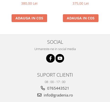
380,00 Lei
375,00 Lei
Fierastrau electric
Fierastrau pendular vertical
ADAUGA IN COS
ADAUGA IN COS
Ferastraie stationare
Polizor unghiular
Telemetru
Nivela laser
SOCIAL
Generatoare curent electric
Urmareste-ne in social media
Freze electrice
Rindele electrice
Aparate de sudură tevi PVC
Pistoale cu aer cald
SUPORT CLIENTI
Mașini electrice de șlefuit / polișat
08 : 00 - 17 : 00
Mixer electric
0765443521
Polizor de banc
info@gradenia.ro
Masini de gaurit
Masini de debitat metal
Cutit termic electric