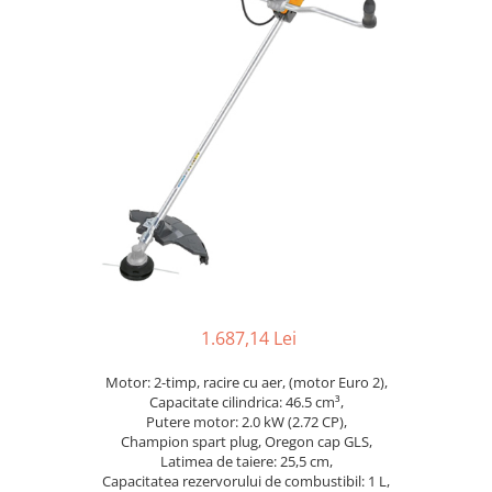
Dispozitiv de ascutit lant
Masini electrice de tuns oi
Motoburghiu
Fierăstrău de mână
Topoare
Suflante
Aspirator pentru frunze
Compostoare
Tocator resturi vegetale
Tavalugi manuali
Scarificatoare
Gama gazon
1.687,14 Lei
Tăvălugi pentru gazon
Role de irigat
Motor: 2-timp, racire cu aer, (motor Euro 2),
Capacitate cilindrica: 46.5 cm³,
Distribuitoare de nisip
Putere motor: 2.0 kW (2.72 CP),
Aeratoare pentru gazon
Champion spart plug, Oregon cap GLS,
Latimea de taiere: 25,5 cm,
Șuruburi autoforante
Capacitatea rezervorului de combustibil: 1 L,