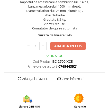
Utilaje agricole
Raportul de amestecare a combustibilului: 40: 1,
Lungimea arborelui: 1500 mm drept,
Motocultoare
Diametrul arborelui: 28 mm (aluminiu) ,
Filtru de hartie,
Motosape
Greutate 8,5 kg,
Motocositori
Vibratii reduse,
Motocoase
Comutator de oprire automata
Motopompe
Durata de livrare:
24h
Batoze
ADAUGA IN COS
Granulatoare furaje
Mori cereale
IN STOC
Semanatori manuale
Cod Produs:
BC 2700 XCE
Tocatori vegetatie
Ai nevoie de ajutor?
0765443521
Zdrobitori
Mașini hidraulice de despicat
Adauga la Favorite
Cere informatii
lemne
Pluguri
Plug de scos cartofi
Rarițe
Livrare 24H-48H
Garanție
Freze de pamant