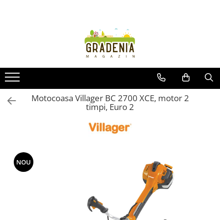
Produse
Unelte pentru grădină
Tractorașe de cosit iarba
Masini de tuns iarba
Roabe
Motocoasa Villager BC 2700 XCE, motor 2
timpi, Euro 2
Atomizoare
Pompe de apă
Hidrofoare
Trimmere
Drujbe
NOU
Freze de zapada
Foarfeci
Fierastrau gard viu
Fierastraie telescopice