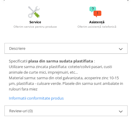
Grape
Cositori
Service
Asistență
Tocatoare agricole
Oferim service pentru produse
Oferim asistență telefonică
Cultivatoare
Articole electrice
Prelungitoare
Descriere
Sigurante electrice
Specificatii
plasa din sarma sudata plastifiata
:
Surse de iluminat
Utilizare sarma zincata plastifiata: cotete/colivii pasari, custi
Plafoniere
animale de curte mici, imprejmuiri, etc...
Scule pentru construcții
Material sarma: sarma din otel galvanizata, acoperire zinc 10-15
μm, plastifiata - culoare verde. Plasele din sarma sunt ambalate in
Betoniere
rulouri fara miez
Ciocane rotopercutoare
Informatii conformitate produs
Plase gard
Review-uri
(0)
Plasa sarma galvanizata zincata
Plasa sarma rabit
Sarma moale neagra pentru fierari