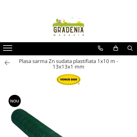
Produse
Unelte pentru grădină
Tractorașe de cosit iarba
Masini de tuns iarba
Roabe
Plasa sarma Zn sudata plastifiata 1x10 m -
13x13x1 mm
Atomizoare
Pompe de apă
Hidrofoare
Trimmere
Drujbe
NOU
Freze de zapada
Foarfeci
Fierastrau gard viu
Fierastraie telescopice