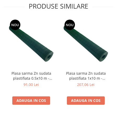
si dulgheri; sarma zincata; sarma
PRODUSE SIMILARE
ghimpata
Plase din polietilena
Plase umbrire
Plase anti insecte
NOU
NOU
Plase anti pasari
Plase anti buruieni
Plase pentru castraveti
Mobilier PVC
Mobilier din PVC pentru casă
Mobilier PVC pentru grădină
Mobilier comercial din PVC
Plasa sarma Zn sudata
Plasa sarma Zn sudata
Butoaie pentru vin
plastifiata 0.5x10 m -
plastifiata 1x10 m -
13x13x1 mm
16x16x1.2 mm
91,00 Lei
207,06 Lei
Garduri și porți rezidențiale
Garduri
Porti
ADAUGA IN COS
ADAUGA IN COS
Articole de consum industrie
Lacuri si vopsele