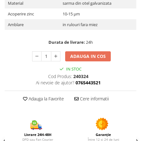
Utilaje agricole
Material
sarma din otel galvanizata
Motocultoare
Acoperire zinc
10-15 μm
Motosape
Amblare
in rulouri fara miez
Motocositori
Motocoase
Durata de livrare:
24h
Motopompe
Batoze
ADAUGA IN COS
Granulatoare furaje
Mori cereale
IN STOC
Cod Produs:
240324
Semanatori manuale
Ai nevoie de ajutor?
0765443521
Tocatori vegetatie
Zdrobitori
Adauga la Favorite
Cere informatii
Mașini hidraulice de despicat
lemne
Pluguri
Plug de scos cartofi
Rarițe
Livrare 24H-48H
Garanție
DPD sau Fan Courier
Între 12 și 24 de luni
Freze de pamant