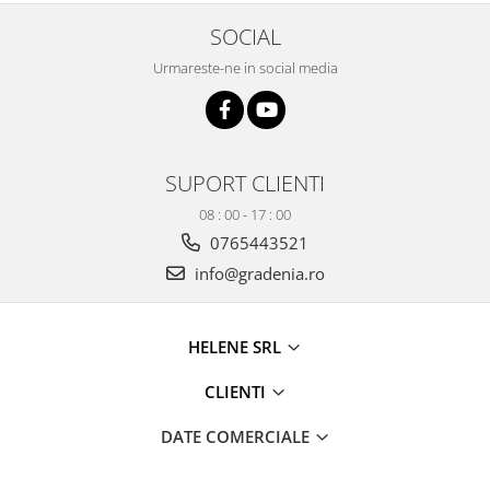
Produse decorative
SOCIAL
Produse pentru constructii
Urmareste-ne in social media
Aparate pneumatice
Pistoale de vopsit
Set aer comprimat
Compresoare
SUPORT CLIENTI
Scule si accesorii pneumatice
08 : 00 - 17 : 00
Scule electrice
0765443521
Bormasini
info@gradenia.ro
Aparate de sudura
Aeroterme si tunuri de caldura
HELENE SRL
Aspiratoare profesionale
Capsatoare electrice
CLIENTI
Ciocane demolatoare
Ciocane rotopercutoare
DATE COMERCIALE
Ciocane electro-pneumatice
Fierastrau circular