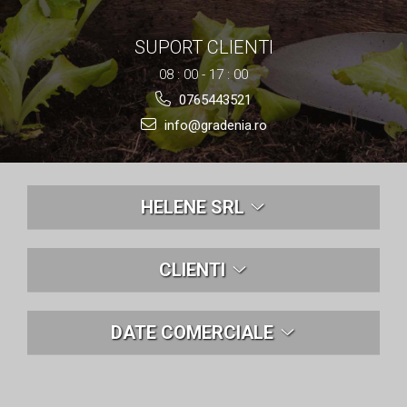
Nivela laser
Generatoare curent electric
SUPORT CLIENTI
Freze electrice
08 : 00 - 17 : 00
Rindele electrice
0765443521
Aparate de sudură tevi PVC
Pistoale cu aer cald
info@gradenia.ro
Mașini electrice de șlefuit / polișat
Mixer electric
Polizor de banc
HELENE SRL
Masini de gaurit
Masini de debitat metal
Cutit termic electric
CLIENTI
Cosuri Si Pubele
DATE COMERCIALE