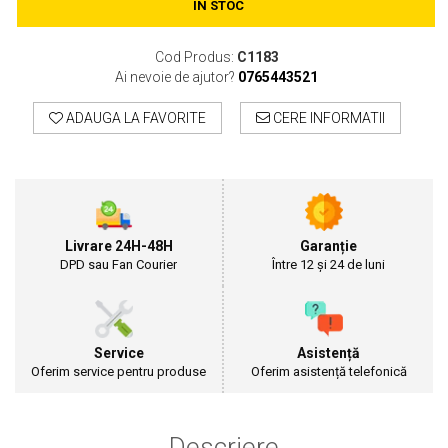
IN STOC
Motosape
Motocositori
Cod Produs:
C1183
Motocoase
Ai nevoie de ajutor?
0765443521
Motopompe
ADAUGA LA FAVORITE
CERE INFORMATII
Batoze
Granulatoare furaje
Mori cereale
Semanatori manuale
Tocatori vegetatie
Zdrobitori
Livrare 24H-48H
Garanție
Mașini hidraulice de despicat lemne
DPD sau Fan Courier
Între 12 și 24 de luni
Pluguri
Plug de scos cartofi
Rarițe
Service
Asistență
Freze de pamant
Oferim service pentru produse
Oferim asistență telefonică
Grape
Cositori
Tocatoare agricole
Descriere