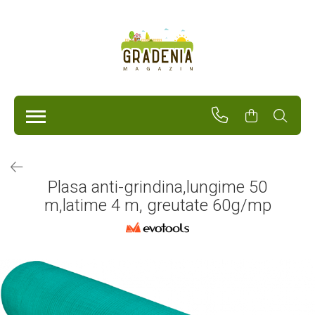
Produse
Unelte Pentru Grădină
Tractorașe de cosit iarba
Masini de tuns iarba
Roabe
Atomizoare
Pompe de apă
Plasa anti-grindina,lungime 50
Hidrofoare
m,latime 4 m, greutate 60g/mp
Trimmere
Drujbe
Freze de zapada
Foarfeci
Fierastrau gard viu
Fierastraie telescopice
Dispozitiv de ascutit lant