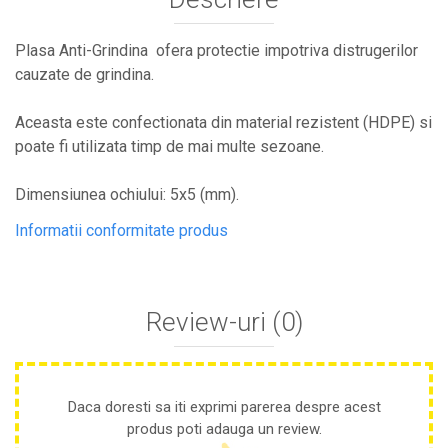
Cultivatoare
Articole Electrice
Plasa Anti-Grindina ofera protectie impotriva distrugerilor
Prelungitoare
cauzate de grindina.
Sigurante electrice
Surse de iluminat
Aceasta este confectionata din material rezistent (HDPE) si
Plafoniere
poate fi utilizata timp de mai multe sezoane.
Scule Pentru Construcții
Dimensiunea ochiului: 5x5 (mm).
Betoniere
Ciocane rotopercutoare
Informatii conformitate produs
Plase Gard
Plasa sarma galvanizata zincata
Plasa sarma rabit
Review-uri
(0)
Sarma moale neagra pentru fierari si
dulgheri; sarma zincata; sarma ghimpata
Plase din polietilena
Plase umbrire
Daca doresti sa iti exprimi parerea despre acest
Plase anti insecte
produs poti adauga un review.
Plase anti pasari