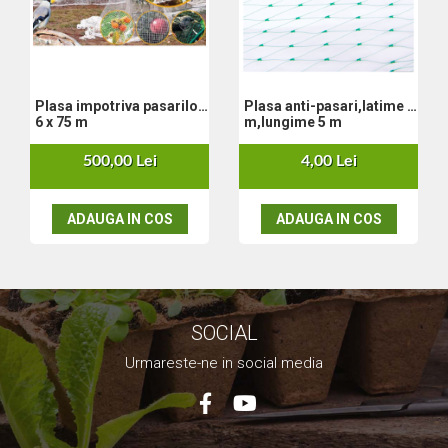
Set aer comprimat
Compresoare
Scule si accesorii pneumatice
Scule Electrice
Plasa impotriva pasarilor
Plasa anti-pasari,latime 2
6 x 75 m
m,lungime 5 m
Bormasini
Aparate de sudura
500,00 Lei
4,00 Lei
Aeroterme si tunuri de caldura
Aspiratoare profesionale
ADAUGA IN COS
ADAUGA IN COS
Capsatoare electrice
Ciocane demolatoare
Ciocane rotopercutoare
Ciocane electro-pneumatice
Fierastrau circular
SOCIAL
Fierastrau electric
Urmareste-ne in social media
Fierastrau pendular vertical
Ferastraie stationare
Polizor unghiular
Telemetru