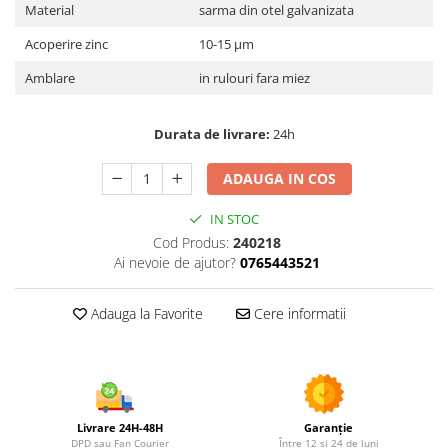
Utilaje agricole
Material
sarma din otel galvanizata
Motocultoare
Acoperire zinc
10-15 μm
Motosape
Amblare
in rulouri fara miez
Motocositori
Motocoase
Durata de livrare:
24h
Motopompe
Batoze
ADAUGA IN COS
Granulatoare furaje
Mori cereale
IN STOC
Cod Produs:
240218
Semanatori manuale
Ai nevoie de ajutor?
0765443521
Tocatori vegetatie
Zdrobitori
Adauga la Favorite
Cere informatii
Mașini hidraulice de despicat
lemne
Pluguri
Plug de scos cartofi
Rarițe
Livrare 24H-48H
Garanție
DPD sau Fan Courier
Între 12 și 24 de luni
Freze de pamant