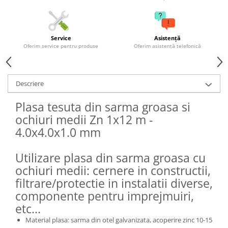
Grape
Cositori
Service
Asistență
Tocatoare agricole
Oferim service pentru produse
Oferim asistență telefonică
Cultivatoare
Articole electrice
Prelungitoare
Descriere
Sigurante electrice
Plasa tesuta din sarma groasa si
Surse de iluminat
ochiuri medii Zn 1x12 m -
Plafoniere
4.0x4.0x1.0 mm
Scule pentru construcții
Betoniere
Utilizare plasa din sarma groasa cu
Ciocane rotopercutoare
ochiuri medii: cernere in constructii,
Plase gard
filtrare/protectie in instalatii diverse,
Plasa sarma galvanizata zincata
componente pentru imprejmuiri,
etc...
Plasa sarma rabit
Sarma moale neagra pentru fierari
Material plasa: sarma din otel galvanizata, acoperire zinc 10-15