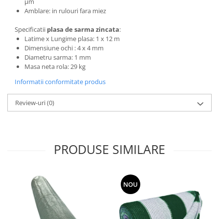
si dulgheri; sarma zincata; sarma
μm
ghimpata
Amblare: in rulouri fara miez
Plase din polietilena
Plase umbrire
Specificatii
plasa de sarma zincata
:
Latime x Lungime plasa: 1 x 12 m
Plase anti insecte
Dimensiune ochi : 4 x 4 mm
Plase anti pasari
Diametru sarma: 1 mm
Plase anti buruieni
Masa neta rola: 29 kg
Plase pentru castraveti
Informatii conformitate produs
Mobilier PVC
Review-uri
(0)
Mobilier din PVC pentru casă
Mobilier PVC pentru grădină
Mobilier comercial din PVC
Butoaie pentru vin
PRODUSE SIMILARE
Garduri și porți rezidențiale
Garduri
NOU
Porti
Articole de consum industrie
Lacuri si vopsele