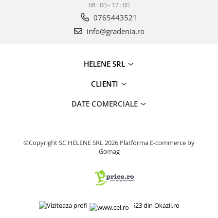
08 : 00 - 17 : 00
Fierastrau electric
0765443521
Fierastrau pendular vertical
info@gradenia.ro
Ferastraie stationare
Polizor unghiular
Telemetru
HELENE SRL
Nivela laser
CLIENTI
Generatoare curent electric
Freze electrice
DATE COMERCIALE
Rindele electrice
Aparate de sudură tevi PVC
Pistoale cu aer cald
©Copyright SC HELENE SRL 2026
Platforma E-commerce by
Mașini electrice de șlefuit / polișat
Gomag
Mixer electric
Polizor de banc
Masini de gaurit
Masini de debitat metal
Cutit termic electric