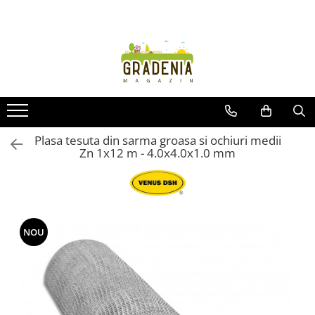
Produse
Unelte pentru grădină
Tractorașe de cosit iarba
Masini de tuns iarba
Roabe
Plasa tesuta din sarma groasa si ochiuri medii
Zn 1x12 m - 4.0x4.0x1.0 mm
Atomizoare
Pompe de apă
Hidrofoare
Trimmere
Drujbe
NOU
Freze de zapada
Foarfeci
Fierastrau gard viu
Fierastraie telescopice