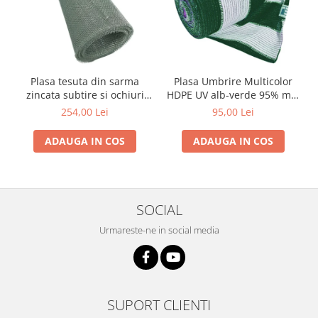
Produse decorative
Produse pentru constructii
Aparate pneumatice
Pistoale de vopsit
Plasa tesuta din sarma
Plasa Umbrire Multicolor
Set aer comprimat
zincata subtire si ochiuri
HDPE UV alb-verde 95% mp,
medii Zn 1x12 m - 5 x 5 x
lungime 10m,latime 2 m
Compresoare
254,00 Lei
95,00 Lei
0.56 mm
Scule si accesorii pneumatice
ADAUGA IN COS
ADAUGA IN COS
Scule electrice
Bormasini
Aparate de sudura
SOCIAL
Aeroterme si tunuri de caldura
Aspiratoare profesionale
Urmareste-ne in social media
Capsatoare electrice
Ciocane demolatoare
Ciocane rotopercutoare
Ciocane electro-pneumatice
SUPORT CLIENTI
Fierastrau circular