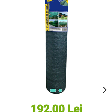
Masini electrice de tuns oi
Motoburghiu
Fierăstrău de mână
Topoare
Suflante
Aspirator pentru frunze
Compostoare
Tocator resturi vegetale
Tavalugi manuali
Scarificatoare
Gama Gazon
Tăvălugi pentru gazon
Role de irigat
Distribuitoare de nisip
Aeratoare pentru gazon
Șuruburi Autoforante
Utilaje Agricole
192,00 Lei
Motocultoare