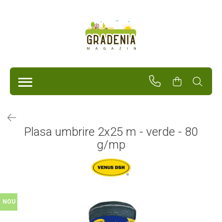
Produse
Unelte Pentru Grădină
Tractorașe de cosit iarba
Masini de tuns iarba
Roabe
Atomizoare
Pompe de apă
Plasa umbrire 2x25 m - verde - 80
Hidrofoare
g/mp
Trimmere
Drujbe
Freze de zapada
Foarfeci
Fierastrau gard viu
Fierastraie telescopice
NOU
Dispozitiv de ascutit lant