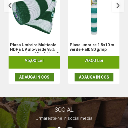
Nivela laser
Generatoare curent electric
Freze electrice
Rindele electrice
Aparate de sudură tevi PVC
Pistoale cu aer cald
Plasa Umbrire Multicolor
Plasa umbrire 1.5x10 m -
Mașini electrice de șlefuit / polișat
HDPE UV alb-verde 95%
verde + alb 80 g/mp
Mixer electric
mp, lungime 10m,latime 2
m
Polizor de banc
95,00 Lei
70,00 Lei
Masini de gaurit
Masini de debitat metal
ADAUGA IN COS
ADAUGA IN COS
Cutit termic electric
Cosuri Si Pubele
SOCIAL
Urmareste-ne in social media