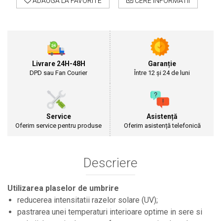
ADAUGA LA FAVORITE
CERE INFORMATII
Cultivatoare
Articole Electrice
Prelungitoare
Sigurante electrice
Surse de iluminat
Livrare 24H-48H
Garanție
Plafoniere
DPD sau Fan Courier
Între 12 și 24 de luni
Scule Pentru Construcții
Betoniere
Ciocane rotopercutoare
Service
Asistență
Plase Gard
Oferim service pentru produse
Oferim asistență telefonică
Plasa sarma galvanizata zincata
Plasa sarma rabit
Descriere
Sarma moale neagra pentru fierari si
dulgheri; sarma zincata; sarma ghimpata
Plase din polietilena
Utilizarea plaselor de umbrire
Plase umbrire
reducerea intensitatii razelor solare (UV);
Plase anti insecte
pastrarea unei temperaturi interioare optime in sere si
Plase anti pasari