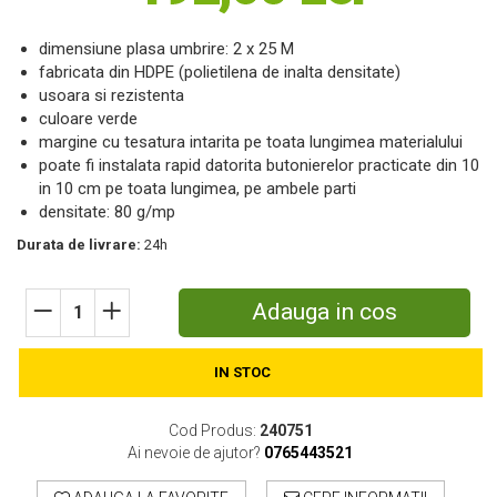
Motosape
dimensiune plasa umbrire: 2 x 25 M
Motocositori
fabricata din HDPE (polietilena de inalta densitate)
Motocoase
usoara si rezistenta
Motopompe
culoare verde
Batoze
margine cu tesatura intarita pe toata lungimea materialului
Granulatoare furaje
poate fi instalata rapid datorita butonierelor practicate din 10
Mori cereale
in 10 cm pe toata lungimea, pe ambele parti
densitate: 80 g/mp
Semanatori manuale
Tocatori vegetatie
Durata de livrare:
24h
Zdrobitori
Mașini hidraulice de despicat lemne
Adauga in cos
Pluguri
Plug de scos cartofi
Rarițe
IN STOC
Freze de pamant
Grape
Cod Produs:
240751
Ai nevoie de ajutor?
0765443521
Cositori
Tocatoare agricole