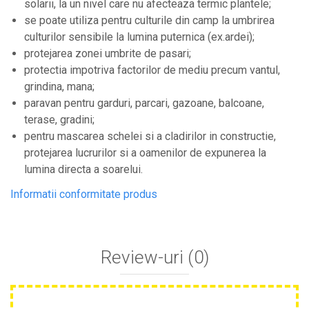
solarii, la un nivel care nu afecteaza termic plantele;
Plase anti buruieni
se poate utiliza pentru culturile din camp la umbrirea
Plase pentru castraveti
culturilor sensibile la lumina puternica (ex.ardei);
Mobilier PVC
protejarea zonei umbrite de pasari;
protectia impotriva factorilor de mediu precum vantul,
Mobilier din PVC pentru casă
grindina, mana;
Mobilier PVC pentru grădină
paravan pentru garduri, parcari, gazoane, balcoane,
Mobilier comercial din PVC
terase, gradini;
Butoaie Pentru Vin
pentru mascarea schelei si a cladirilor in constructie,
Garduri Și Porți Rezidențiale
protejarea lucrurilor si a oamenilor de expunerea la
lumina directa a soarelui.
Garduri
Porti
Informatii conformitate produs
Articole De Consum Industrie
Lacuri Si Vopsele
Produse decorative
Review-uri
(0)
Produse pentru constructii
Aparate Pneumatice
Pistoale de vopsit