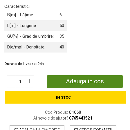
Caracteristici
Motosape
Motocositori
B[m] - Lățime:
6
Motocoase
L[m] - Lungime:
50
Motopompe
Batoze
GU[%] - Grad de umbrire:
35
Granulatoare furaje
D[g/mp] - Densitate:
40
Mori cereale
Semanatori manuale
Tocatori vegetatie
Durata de livrare:
24h
Zdrobitori
Mașini hidraulice de despicat lemne
Adauga in cos
Pluguri
Plug de scos cartofi
IN STOC
Rarițe
Freze de pamant
Grape
Cod Produs:
C1060
Ai nevoie de ajutor?
0765443521
Cositori
Tocatoare agricole