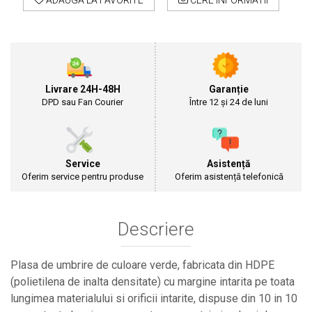
ADAUGA LA FAVORITE
CERE INFORMATII
Cultivatoare
Articole Electrice
Prelungitoare
Sigurante electrice
Surse de iluminat
Livrare 24H-48H
Garanție
Plafoniere
DPD sau Fan Courier
Între 12 și 24 de luni
Scule Pentru Construcții
Betoniere
Ciocane rotopercutoare
Service
Asistență
Plase Gard
Oferim service pentru produse
Oferim asistență telefonică
Plasa sarma galvanizata zincata
Plasa sarma rabit
Descriere
Sarma moale neagra pentru fierari si
dulgheri; sarma zincata; sarma ghimpata
Plase din polietilena
Plasa de umbrire de culoare verde, fabricata din HDPE
Plase umbrire
(polietilena de inalta densitate) cu margine intarita pe toata
Plase anti insecte
lungimea materialului si orificii intarite, dispuse din 10 in 10
Plase anti pasari