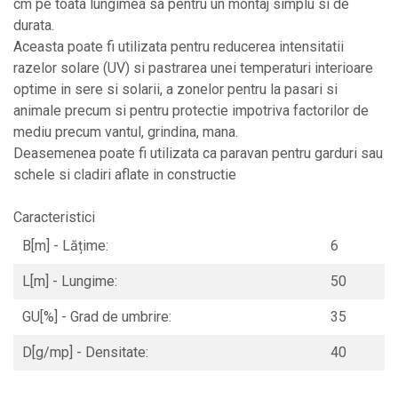
cm pe toata lungimea sa pentru un montaj simplu si de
Plase anti buruieni
durata.
Plase pentru castraveti
Aceasta poate fi utilizata pentru reducerea intensitatii
Mobilier PVC
razelor solare (UV) si pastrarea unei temperaturi interioare
optime in sere si solarii, a zonelor pentru la pasari si
Mobilier din PVC pentru casă
animale precum si pentru protectie impotriva factorilor de
Mobilier PVC pentru grădină
mediu precum vantul, grindina, mana.
Mobilier comercial din PVC
Deasemenea poate fi utilizata ca paravan pentru garduri sau
Butoaie Pentru Vin
schele si cladiri aflate in constructie
Garduri Și Porți Rezidențiale
Caracteristici
Garduri
Porti
B[m] - Lățime:
6
Articole De Consum Industrie
L[m] - Lungime:
50
Lacuri Si Vopsele
GU[%] - Grad de umbrire:
35
Produse decorative
Produse pentru constructii
D[g/mp] - Densitate:
40
Aparate Pneumatice
Pistoale de vopsit