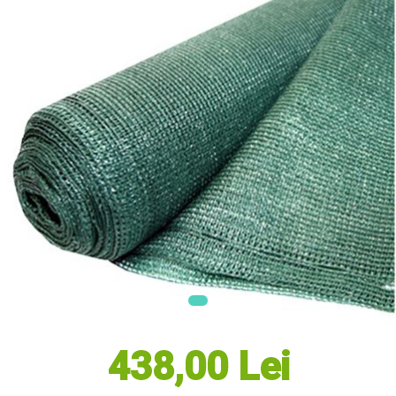
Masini electrice de tuns oi
Motoburghiu
Fierăstrău de mână
Topoare
Suflante
Aspirator pentru frunze
Compostoare
Tocator resturi vegetale
Tavalugi manuali
Scarificatoare
Gama Gazon
Tăvălugi pentru gazon
Role de irigat
Distribuitoare de nisip
Aeratoare pentru gazon
Șuruburi Autoforante
438,00 Lei
Utilaje Agricole
Motocultoare