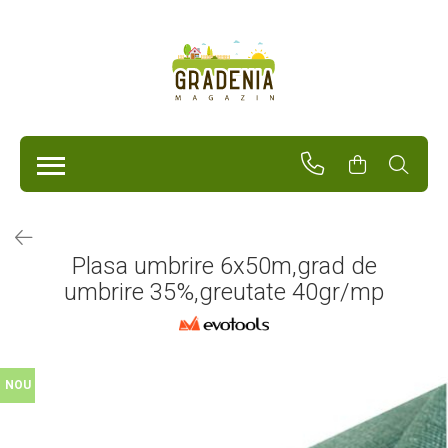
Produse
Unelte Pentru Grădină
Tractorașe de cosit iarba
Masini de tuns iarba
Roabe
Atomizoare
Pompe de apă
Plasa umbrire 6x50m,grad de
Hidrofoare
umbrire 35%,greutate 40gr/mp
Trimmere
Drujbe
Freze de zapada
Foarfeci
Fierastrau gard viu
NOU
Fierastraie telescopice
Dispozitiv de ascutit lant