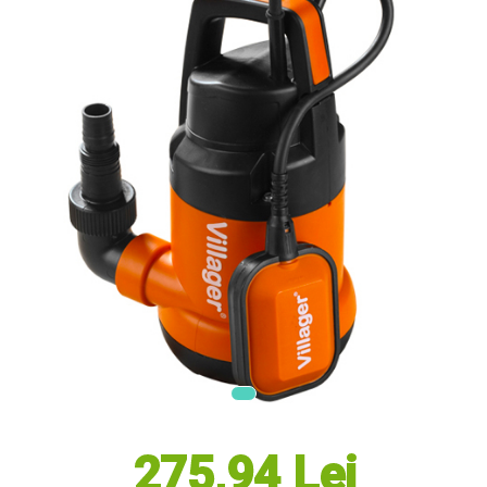
Masini electrice de tuns oi
Motoburghiu
Fierăstrău de mână
Topoare
Suflante
Aspirator pentru frunze
Compostoare
Tocator resturi vegetale
Tavalugi manuali
Scarificatoare
Gama Gazon
Tăvălugi pentru gazon
Role de irigat
Distribuitoare de nisip
Aeratoare pentru gazon
Șuruburi Autoforante
Utilaje Agricole
275,94 Lei
Motocultoare