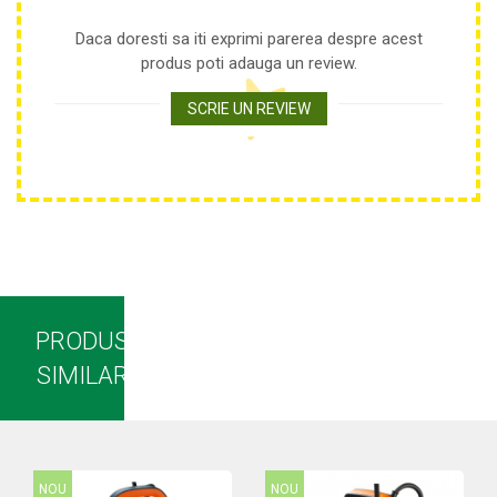
Nivela laser
Daca doresti sa iti exprimi parerea despre acest
Generatoare curent electric
produs poti adauga un review.
Freze electrice
Rindele electrice
SCRIE UN REVIEW
Aparate de sudură tevi PVC
Pistoale cu aer cald
Mașini electrice de șlefuit / polișat
Mixer electric
Polizor de banc
Masini de gaurit
Masini de debitat metal
Cutit termic electric
PRODUSE
Cosuri Si Pubele
SIMILARE
NOU
NOU