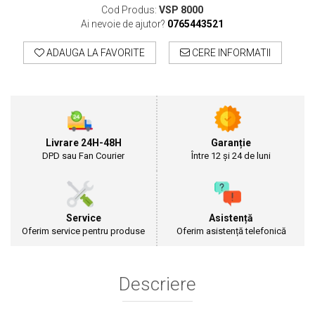
Cultivatoare
Cod Produs:
VSP 8000
Articole Electrice
Ai nevoie de ajutor?
0765443521
Prelungitoare
ADAUGA LA FAVORITE
CERE INFORMATII
Sigurante electrice
Surse de iluminat
Plafoniere
Scule Pentru Construcții
Betoniere
Livrare 24H-48H
Garanție
DPD sau Fan Courier
Între 12 și 24 de luni
Ciocane rotopercutoare
Plase Gard
Plasa sarma galvanizata zincata
Plasa sarma rabit
Service
Asistență
Oferim service pentru produse
Oferim asistență telefonică
Sarma moale neagra pentru fierari si
dulgheri; sarma zincata; sarma ghimpata
Plase din polietilena
Plase umbrire
Descriere
Plase anti insecte
Plase anti pasari