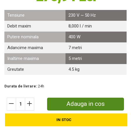
Motosape
Motocositori
Tensiune
230 V ~ 50 Hz
Motocoase
Debit maxim
8,000 l / min
Motopompe
Batoze
Putere nominala
400 W
Granulatoare furaje
Adancime maxima
7 metri
Mori cereale
Semanatori manuale
Inaltime maxima
5 metri
Tocatori vegetatie
Greutate
4.5 kg
Zdrobitori
Mașini hidraulice de despicat lemne
Pluguri
Durata de livrare:
24h
Plug de scos cartofi
Rarițe
Adauga in cos
Freze de pamant
Grape
Cositori
IN STOC
Tocatoare agricole