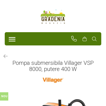
Produse
Unelte Pentru Grădină
Tractorașe de cosit iarba
Masini de tuns iarba
Roabe
Atomizoare
Pompe de apă
Pompa submersibila Villager VSP
Hidrofoare
8000, putere 400 W
Trimmere
Drujbe
Freze de zapada
Foarfeci
Fierastrau gard viu
Fierastraie telescopice
NOU
Dispozitiv de ascutit lant