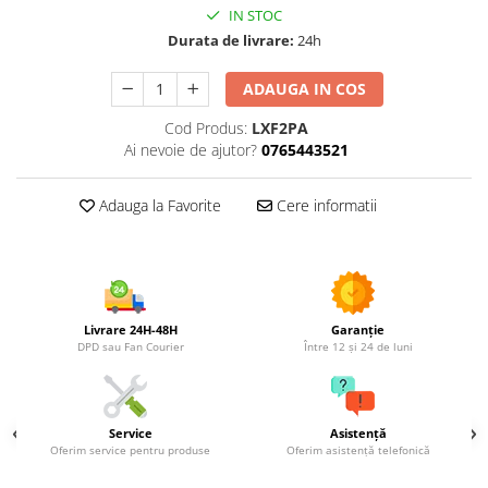
Utilaje agricole
IN STOC
Durata de livrare:
24h
Motocultoare
Motosape
ADAUGA IN COS
Motocositori
Motocoase
Cod Produs:
LXF2PA
Ai nevoie de ajutor?
0765443521
Motopompe
Batoze
Adauga la Favorite
Cere informatii
Granulatoare furaje
Mori cereale
Semanatori manuale
Tocatori vegetatie
Zdrobitori
Livrare 24H-48H
Garanție
DPD sau Fan Courier
Între 12 și 24 de luni
Mașini hidraulice de despicat
lemne
Pluguri
Plug de scos cartofi
Service
Asistență
Oferim service pentru produse
Oferim asistență telefonică
Rarițe
Freze de pamant