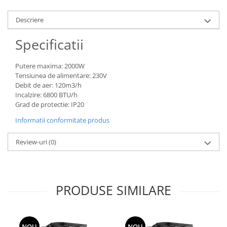
Grape
Descriere
Cositori
Tocatoare agricole
Specificatii
Cultivatoare
Articole electrice
Putere maxima: 2000W
Tensiunea de alimentare: 230V
Prelungitoare
Debit de aer: 120m3/h
Sigurante electrice
Incalzire: 6800 BTU/h
Grad de protectie: IP20
Surse de iluminat
Informatii conformitate produs
Plafoniere
Scule pentru construcții
Review-uri
(0)
Betoniere
Ciocane rotopercutoare
Plase gard
PRODUSE SIMILARE
Plasa sarma galvanizata zincata
Plasa sarma rabit
Sarma moale neagra pentru fierari
NOU
NOU