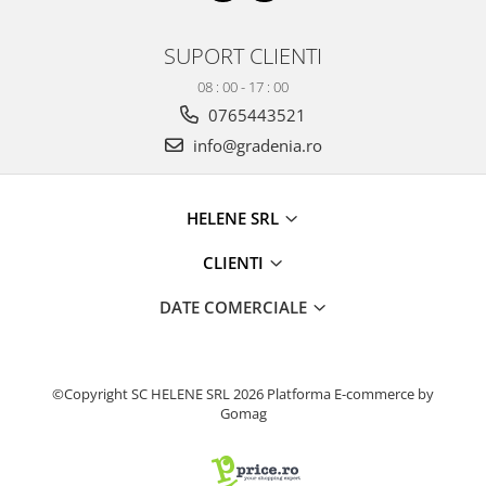
Produse decorative
SUPORT CLIENTI
Produse pentru constructii
Aparate pneumatice
08 : 00 - 17 : 00
Pistoale de vopsit
0765443521
Set aer comprimat
info@gradenia.ro
Compresoare
Scule si accesorii pneumatice
HELENE SRL
Scule electrice
Bormasini
CLIENTI
Aparate de sudura
DATE COMERCIALE
Aeroterme si tunuri de caldura
Aspiratoare profesionale
Capsatoare electrice
©Copyright SC HELENE SRL 2026
Platforma E-commerce by
Ciocane demolatoare
Gomag
Ciocane rotopercutoare
Ciocane electro-pneumatice
Fierastrau circular