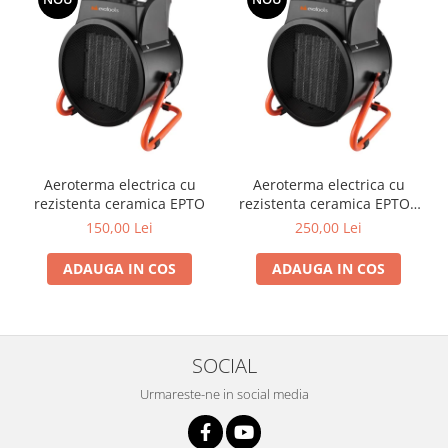
si dulgheri; sarma zincata; sarma
ghimpata
Plase din polietilena
Plase umbrire
Plase anti insecte
Plase anti pasari
Plase anti buruieni
Plase pentru castraveti
Aeroterma electrica cu
Aeroterma electrica cu
Mobilier PVC
rezistenta ceramica EPTO
rezistenta ceramica EPTO -
Mobilier din PVC pentru casă
3000 W
150,00 Lei
250,00 Lei
Mobilier PVC pentru grădină
Mobilier comercial din PVC
ADAUGA IN COS
ADAUGA IN COS
Butoaie pentru vin
Garduri și porți rezidențiale
Garduri
SOCIAL
Porti
Urmareste-ne in social media
Articole de consum industrie
Lacuri si vopsele