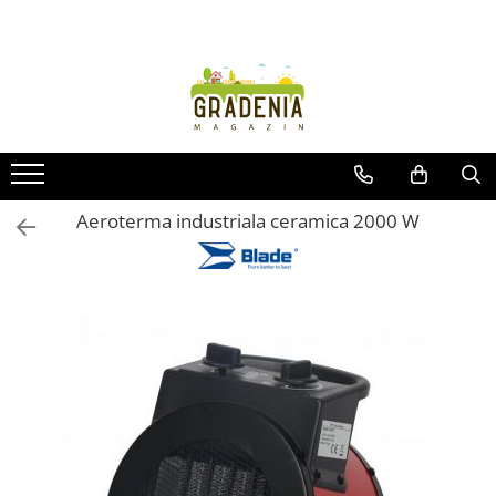
Produse
Unelte pentru grădină
Tractorașe de cosit iarba
Masini de tuns iarba
Roabe
Aeroterma industriala ceramica 2000 W
Atomizoare
Pompe de apă
Hidrofoare
Trimmere
Drujbe
Freze de zapada
Foarfeci
Fierastrau gard viu
Fierastraie telescopice