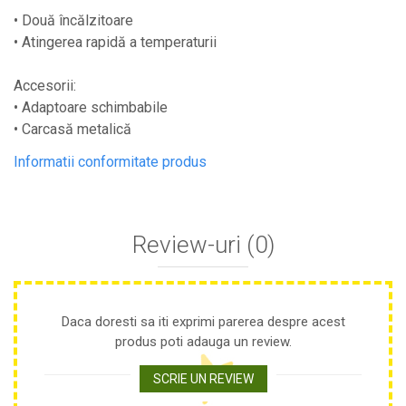
Plase anti buruieni
• Două încălzitoare
Plase pentru castraveti
• Atingerea rapidă a temperaturii
Mobilier PVC
Accesorii:
Mobilier din PVC pentru casă
• Adaptoare schimbabile
Mobilier PVC pentru grădină
• Carcasă metalică
Mobilier comercial din PVC
Butoaie Pentru Vin
Informatii conformitate produs
Garduri Și Porți Rezidențiale
Garduri
Review-uri
(0)
Porti
Articole De Consum Industrie
Lacuri Si Vopsele
Daca doresti sa iti exprimi parerea despre acest
Produse decorative
produs poti adauga un review.
Produse pentru constructii
Aparate Pneumatice
SCRIE UN REVIEW
Pistoale de vopsit