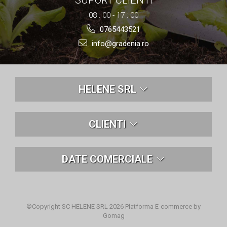
SUPORT CLIENTI
08 : 00 - 17 : 00
0765443521
info@gradenia.ro
HELENE SRL
CLIENTI
DATE COMERCIALE
©Copyright SC HELENE SRL 2026
Platforma E-commerce by
Gomag