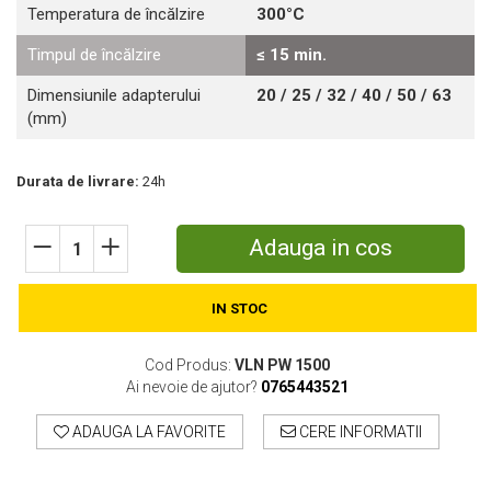
Temperatura de încălzire
300°C
Motosape
Motocositori
Timpul de încălzire
≤ 15 min.
Motocoase
Dimensiunile adapterului
20 / 25 / 32 / 40 / 50 / 63
Motopompe
(mm)
Batoze
Granulatoare furaje
Durata de livrare:
24h
Mori cereale
Semanatori manuale
Tocatori vegetatie
Adauga in cos
Zdrobitori
Mașini hidraulice de despicat lemne
IN STOC
Pluguri
Plug de scos cartofi
Cod Produs:
VLN PW 1500
Rarițe
Ai nevoie de ajutor?
0765443521
Freze de pamant
Grape
ADAUGA LA FAVORITE
CERE INFORMATII
Cositori
Tocatoare agricole