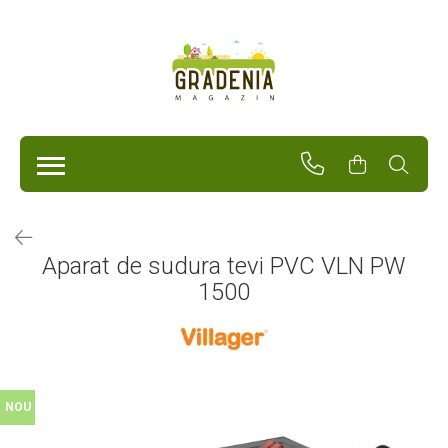
Produse
Unelte Pentru Grădină
Tractorașe de cosit iarba
Masini de tuns iarba
Roabe
Atomizoare
Pompe de apă
Aparat de sudura tevi PVC VLN PW
Hidrofoare
1500
Trimmere
Drujbe
Freze de zapada
Foarfeci
Fierastrau gard viu
Fierastraie telescopice
NOU
Dispozitiv de ascutit lant