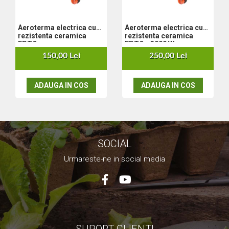
Nivela laser
Generatoare curent electric
Aeroterma electrica cu
Aeroterma electrica cu
Freze electrice
rezistenta ceramica
rezistenta ceramica
EPTO
EPTO - 3000 W
Rindele electrice
150,00 Lei
250,00 Lei
Aparate de sudură tevi PVC
Pistoale cu aer cald
Mașini electrice de șlefuit / polișat
ADAUGA IN COS
ADAUGA IN COS
Mixer electric
Polizor de banc
Masini de gaurit
Masini de debitat metal
SOCIAL
Cutit termic electric
Cosuri Si Pubele
Urmareste-ne in social media