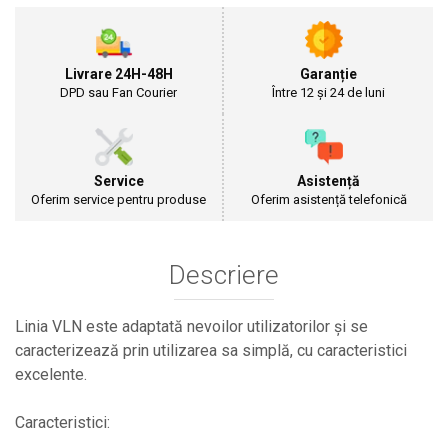
Cultivatoare
Articole Electrice
Prelungitoare
Livrare 24H-48H
Garanție
Sigurante electrice
DPD sau Fan Courier
Între 12 și 24 de luni
Surse de iluminat
Plafoniere
Scule Pentru Construcții
Service
Asistență
Betoniere
Oferim service pentru produse
Oferim asistență telefonică
Ciocane rotopercutoare
Plase Gard
Descriere
Plasa sarma galvanizata zincata
Plasa sarma rabit
Linia VLN este adaptată nevoilor utilizatorilor și se
Sarma moale neagra pentru fierari si
dulgheri; sarma zincata; sarma ghimpata
caracterizează prin utilizarea sa simplă, cu caracteristici
Plase din polietilena
excelente.
Plase umbrire
Plase anti insecte
Caracteristici:
Plase anti pasari