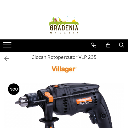
Produse
Unelte pentru grădină
Tractorașe de cosit iarba
Masini de tuns iarba
Roabe
Ciocan Rotopercutor VLP 235
Atomizoare
Pompe de apă
Hidrofoare
Trimmere
NOU
Drujbe
Freze de zapada
Foarfeci
Fierastrau gard viu
Fierastraie telescopice