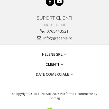
Produse decorative
Produse pentru constructii
SUPORT CLIENTI
Aparate pneumatice
08 : 00 - 17 : 00
Pistoale de vopsit
0765443521
Set aer comprimat
info@gradenia.ro
Compresoare
Scule si accesorii pneumatice
Scule electrice
HELENE SRL
Bormasini
CLIENTI
Aparate de sudura
Aeroterme si tunuri de caldura
DATE COMERCIALE
Aspiratoare profesionale
Capsatoare electrice
Ciocane demolatoare
©Copyright SC HELENE SRL 2026
Platforma E-commerce by
Ciocane rotopercutoare
Gomag
Ciocane electro-pneumatice
Fierastrau circular