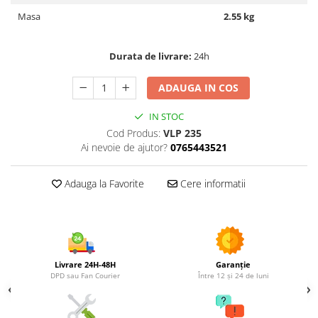
Utilaje agricole
Masa
2.55 kg
Motocultoare
Motosape
Durata de livrare:
24h
Motocositori
Motocoase
ADAUGA IN COS
Motopompe
IN STOC
Batoze
Cod Produs:
VLP 235
Granulatoare furaje
Ai nevoie de ajutor?
0765443521
Mori cereale
Semanatori manuale
Adauga la Favorite
Cere informatii
Tocatori vegetatie
Zdrobitori
Mașini hidraulice de despicat
lemne
Pluguri
Livrare 24H-48H
Garanție
DPD sau Fan Courier
Între 12 și 24 de luni
Plug de scos cartofi
Rarițe
Freze de pamant