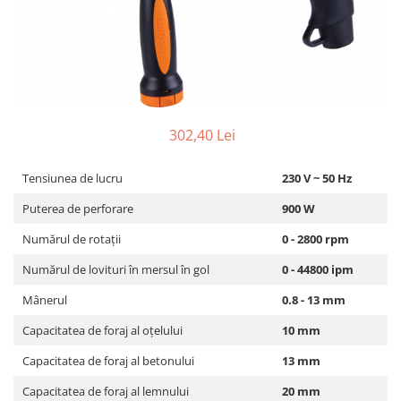
Dispozitiv de ascutit lant
Masini electrice de tuns oi
Motoburghiu
Fierăstrău de mână
Topoare
Suflante
302,40 Lei
Aspirator pentru frunze
Compostoare
Tensiunea de lucru
230 V ~ 50 Hz
Tocator resturi vegetale
Puterea de perforare
900 W
Tavalugi manuali
Scarificatoare
Numărul de rotații
0 - 2800 rpm
Gama gazon
Numărul de lovituri în mersul în gol
0 - 44800 ipm
Tăvălugi pentru gazon
Mânerul
0.8 - 13 mm
Role de irigat
Capacitatea de foraj al oțelului
10 mm
Distribuitoare de nisip
Aeratoare pentru gazon
Capacitatea de foraj al betonului
13 mm
Șuruburi autoforante
Capacitatea de foraj al lemnului
20 mm