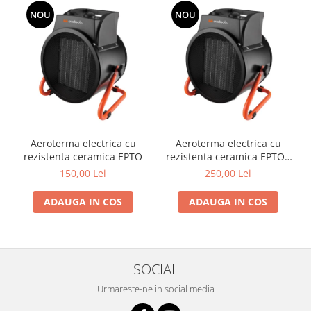
si dulgheri; sarma zincata; sarma
NOU
NOU
ghimpata
Plase din polietilena
Plase umbrire
Plase anti insecte
Plase anti pasari
Plase anti buruieni
Plase pentru castraveti
Mobilier PVC
Aeroterma electrica cu
Aeroterma electrica cu
Mobilier din PVC pentru casă
rezistenta ceramica EPTO
rezistenta ceramica EPTO -
Mobilier PVC pentru grădină
3000 W
150,00 Lei
250,00 Lei
Mobilier comercial din PVC
ADAUGA IN COS
ADAUGA IN COS
Butoaie pentru vin
Garduri și porți rezidențiale
Garduri
Porti
SOCIAL
Articole de consum industrie
Urmareste-ne in social media
Lacuri si vopsele