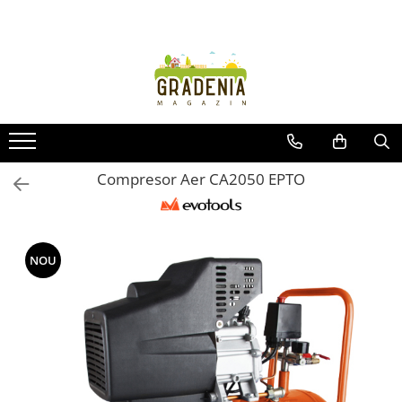
Produse
Unelte pentru grădină
Tractorașe de cosit iarba
Masini de tuns iarba
Roabe
Compresor Aer CA2050 EPTO
Atomizoare
Pompe de apă
Hidrofoare
NOU
Trimmere
Drujbe
Freze de zapada
Foarfeci
Fierastrau gard viu
Fierastraie telescopice