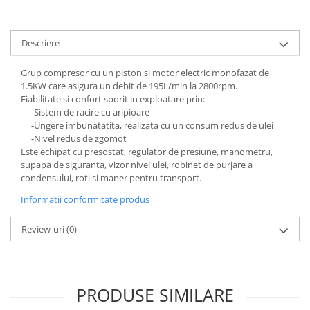
Grape
Cositori
Descriere
Tocatoare agricole
Cultivatoare
Grup compresor cu un piston si motor electric monofazat de
1.5KW care asigura un debit de 195L/min la 2800rpm.
Articole electrice
Fiabilitate si confort sporit in exploatare prin:
Prelungitoare
-Sistem de racire cu aripioare
-Ungere imbunatatita, realizata cu un consum redus de ulei
Sigurante electrice
-Nivel redus de zgomot
Surse de iluminat
Este echipat cu presostat, regulator de presiune, manometru,
Plafoniere
supapa de siguranta, vizor nivel ulei, robinet de purjare a
condensului, roti si maner pentru transport.
Scule pentru construcții
Informatii conformitate produs
Betoniere
Ciocane rotopercutoare
Review-uri
(0)
Plase gard
Plasa sarma galvanizata zincata
Plasa sarma rabit
PRODUSE SIMILARE
Sarma moale neagra pentru fierari