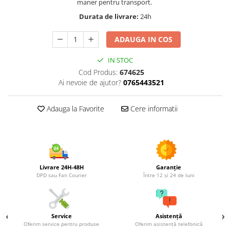
maner pentru transport.
Utilaje agricole
Durata de livrare:
24h
Motocultoare
Motosape
ADAUGA IN COS
Motocositori
Motocoase
IN STOC
Cod Produs:
674625
Motopompe
Ai nevoie de ajutor?
0765443521
Batoze
Granulatoare furaje
Adauga la Favorite
Cere informatii
Mori cereale
Semanatori manuale
Tocatori vegetatie
Zdrobitori
Mașini hidraulice de despicat
Livrare 24H-48H
Garanție
lemne
DPD sau Fan Courier
Între 12 și 24 de luni
Pluguri
Plug de scos cartofi
Rarițe
Service
Asistență
Oferim service pentru produse
Oferim asistență telefonică
Freze de pamant