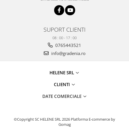
Produse decorative
Produse pentru constructii
Aparate pneumatice
SUPORT CLIENTI
Pistoale de vopsit
Set aer comprimat
08 : 00 - 17 : 00
Compresoare
0765443521
Scule si accesorii pneumatice
info@gradenia.ro
Scule electrice
Bormasini
HELENE SRL
Aparate de sudura
Aeroterme si tunuri de caldura
CLIENTI
Aspiratoare profesionale
DATE COMERCIALE
Capsatoare electrice
Ciocane demolatoare
Ciocane rotopercutoare
©Copyright SC HELENE SRL 2026
Platforma E-commerce by
Ciocane electro-pneumatice
Gomag
Fierastrau circular