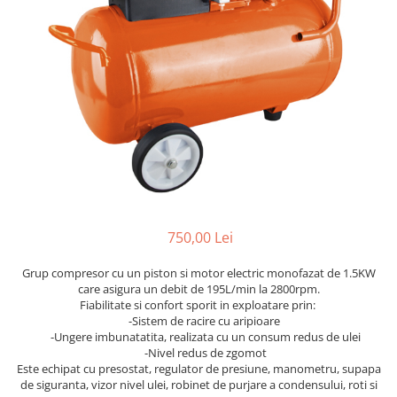
Dispozitiv de ascutit lant
Masini electrice de tuns oi
Motoburghiu
Fierăstrău de mână
Topoare
Suflante
Aspirator pentru frunze
Compostoare
Tocator resturi vegetale
Tavalugi manuali
Scarificatoare
750,00 Lei
Gama gazon
Grup compresor cu un piston si motor electric monofazat de 1.5KW
Tăvălugi pentru gazon
care asigura un debit de 195L/min la 2800rpm.
Fiabilitate si confort sporit in exploatare prin:
Role de irigat
-Sistem de racire cu aripioare
Distribuitoare de nisip
-Ungere imbunatatita, realizata cu un consum redus de ulei
Aeratoare pentru gazon
-Nivel redus de zgomot
Este echipat cu presostat, regulator de presiune, manometru, supapa
Șuruburi autoforante
de siguranta, vizor nivel ulei, robinet de purjare a condensului, roti si