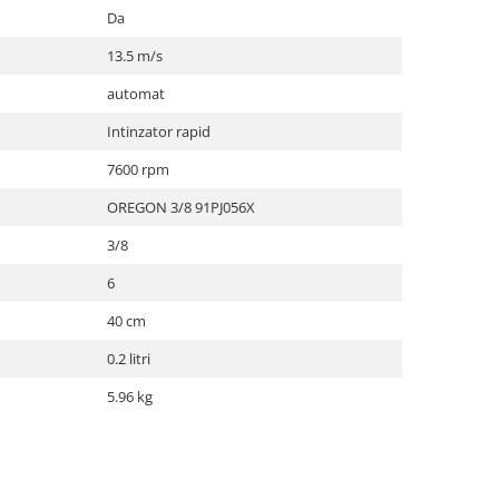
Da
13.5 m/s
automat
Intinzator rapid
7600 rpm
OREGON 3/8 91PJ056X
3/8
6
40 cm
0.2 litri
5.96 kg