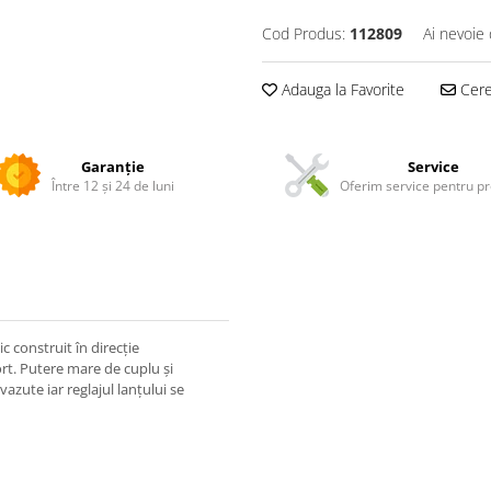
Cod Produs:
112809
Ai nevoie 
Adauga la Favorite
Cere 
Garanție
Service
Între 12 și 24 de luni
Oferim service pentru p
c construit în direcție
rt. Putere mare de cuplu și
vazute iar reglajul lanțului se