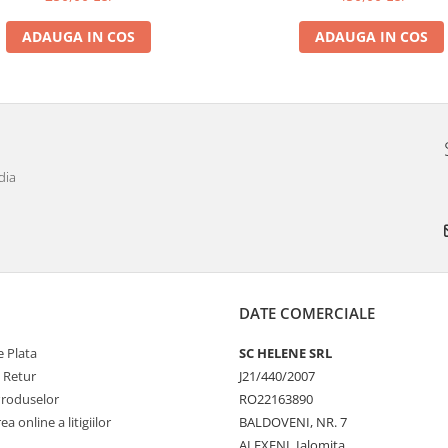
ADAUGA IN COS
ADAUGA IN COS
dia
DATE COMERCIALE
 Plata
SC HELENE SRL
e Retur
J21/440/2007
Produselor
RO22163890
a online a litigiilor
BALDOVENI, NR. 7
ALEXENI, Ialomita