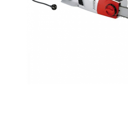
Dispozitiv de ascutit lant
Masini electrice de tuns oi
Motoburghiu
Fierăstrău de mână
Topoare
Suflante
Aspirator pentru frunze
Compostoare
Tocator resturi vegetale
Tavalugi manuali
Scarificatoare
Gama gazon
Tăvălugi pentru gazon
Role de irigat
Distribuitoare de nisip
Aeratoare pentru gazon
Șuruburi autoforante