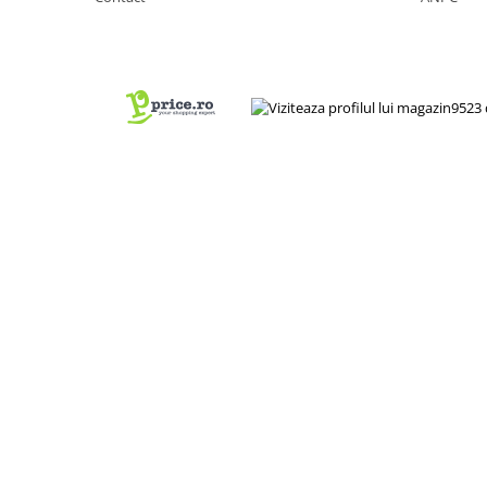
Produse decorative
Produse pentru constructii
Aparate pneumatice
Pistoale de vopsit
Set aer comprimat
Compresoare
Scule si accesorii pneumatice
Scule electrice
Bormasini
Aparate de sudura
Aeroterme si tunuri de caldura
Aspiratoare profesionale
Capsatoare electrice
Ciocane demolatoare
Ciocane rotopercutoare
Ciocane electro-pneumatice
Fierastrau circular