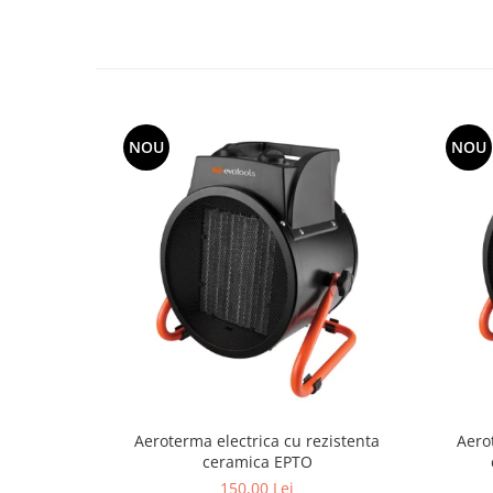
Grape
Cositori
Tocatoare agricole
Cultivatoare
Articole electrice
NOU
NOU
Prelungitoare
Sigurante electrice
Surse de iluminat
Plafoniere
Scule pentru construcții
Betoniere
Ciocane rotopercutoare
Plase gard
Plasa sarma galvanizata zincata
Aeroterma electrica cu rezistenta
Aero
Plasa sarma rabit
ceramica EPTO
Sarma moale neagra pentru fierari
150,00 Lei