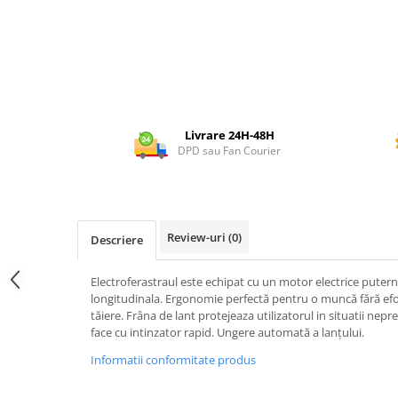
Utilaje agricole
Motocultoare
Motosape
Motocositori
Motocoase
Motopompe
Livrare 24H-48H
Batoze
DPD sau Fan Courier
Granulatoare furaje
Mori cereale
Semanatori manuale
Review-uri
(0)
Descriere
Tocatori vegetatie
Zdrobitori
Electroferastraul este echipat cu un motor electrice puterni
Mașini hidraulice de despicat
longitudinala. Ergonomie perfectă pentru o muncă fără efo
lemne
tăiere. Frâna de lant protejeaza utilizatorul in situatii nepre
Pluguri
face cu intinzator rapid. Ungere automată a lanțului.
Plug de scos cartofi
Informatii conformitate produs
Rarițe
Freze de pamant