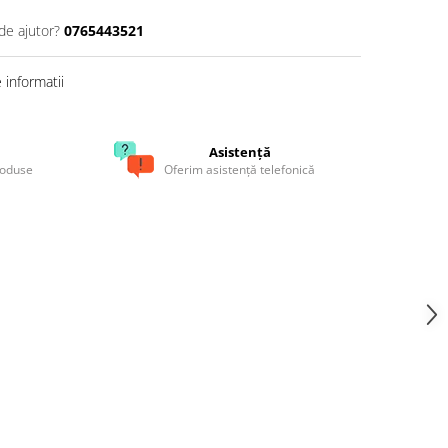
de ajutor?
0765443521
informatii
Asistență
roduse
Oferim asistență telefonică