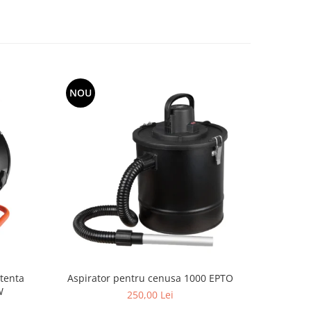
NOU
NOU
stenta
Aspirator pentru cenusa 1000 EPTO
Aspira
W
250,00 Lei