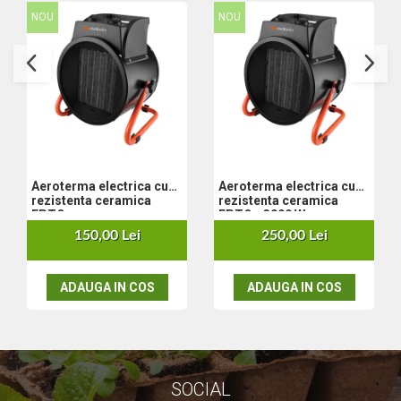
Nivela laser
NOU
NOU
Generatoare curent electric
Freze electrice
Rindele electrice
Aparate de sudură tevi PVC
Pistoale cu aer cald
Mașini electrice de șlefuit / polișat
Mixer electric
Aeroterma electrica cu
Aeroterma electrica cu
Polizor de banc
rezistenta ceramica
rezistenta ceramica
Masini de gaurit
EPTO
EPTO - 3000 W
Masini de debitat metal
150,00 Lei
250,00 Lei
Cutit termic electric
Cosuri Si Pubele
ADAUGA IN COS
ADAUGA IN COS
SOCIAL