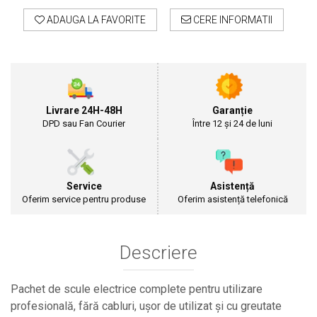
Cultivatoare
ADAUGA LA FAVORITE
CERE INFORMATII
Articole Electrice
Prelungitoare
Sigurante electrice
Surse de iluminat
Plafoniere
Livrare 24H-48H
Garanție
Scule Pentru Construcții
DPD sau Fan Courier
Între 12 și 24 de luni
Betoniere
Ciocane rotopercutoare
Plase Gard
Service
Asistență
Plasa sarma galvanizata zincata
Oferim service pentru produse
Oferim asistență telefonică
Plasa sarma rabit
Sarma moale neagra pentru fierari si
dulgheri; sarma zincata; sarma ghimpata
Descriere
Plase din polietilena
Plase umbrire
Pachet de scule electrice complete pentru utilizare
Plase anti insecte
profesională, fără cabluri, ușor de utilizat și cu greutate
Plase anti pasari