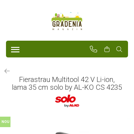
Produse
Unelte Pentru Grădină
Tractorașe de cosit iarba
Masini de tuns iarba
Roabe
Atomizoare
Pompe de apă
Fierastrau Multitool 42 V Li-ion,
Hidrofoare
lama 35 cm solo by AL-KO CS 4235
Trimmere
Drujbe
Freze de zapada
Foarfeci
Fierastrau gard viu
Fierastraie telescopice
NOU
Dispozitiv de ascutit lant