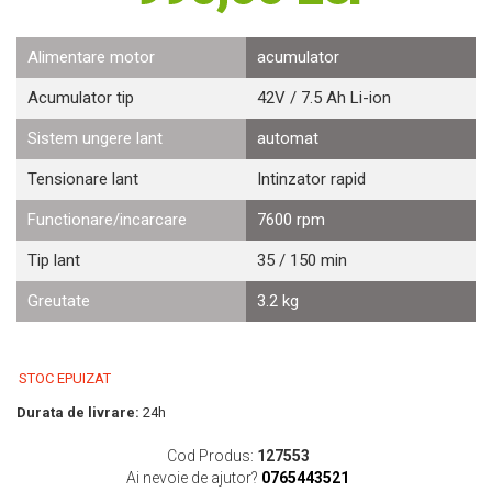
Motosape
Motocositori
Alimentare motor
acumulator
Motocoase
Acumulator tip
42V / 7.5 Ah Li-ion
Motopompe
Batoze
Sistem ungere lant
automat
Granulatoare furaje
Tensionare lant
Intinzator rapid
Mori cereale
Semanatori manuale
Functionare/incarcare
7600 rpm
Tocatori vegetatie
Tip lant
35 / 150 min
Zdrobitori
Mașini hidraulice de despicat lemne
Greutate
3.2 kg
Pluguri
Plug de scos cartofi
Rarițe
STOC EPUIZAT
Freze de pamant
Durata de livrare:
24h
Grape
Cositori
Cod Produs:
127553
Tocatoare agricole
Ai nevoie de ajutor?
0765443521