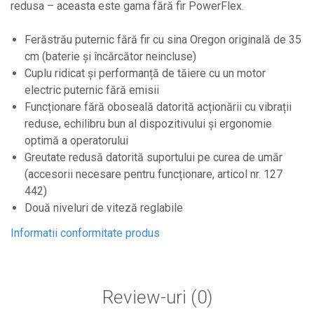
redusa – aceasta este gama fără fir PowerFlex.
Plase anti buruieni
Plase pentru castraveti
Ferăstrău puternic fără fir cu sina Oregon originală de 35
Mobilier PVC
cm (baterie și încărcător neincluse)
Mobilier din PVC pentru casă
Cuplu ridicat și performanță de tăiere cu un motor
Mobilier PVC pentru grădină
electric puternic fără emisii
Mobilier comercial din PVC
Funcționare fără oboseală datorită acționării cu vibrații
reduse, echilibru bun al dispozitivului și ergonomie
Butoaie Pentru Vin
optimă a operatorului
Garduri Și Porți Rezidențiale
Greutate redusă datorită suportului pe curea de umăr
Garduri
(accesorii necesare pentru funcționare, articol nr. 127
Porti
442)
Articole De Consum Industrie
Două niveluri de viteză reglabile
Lacuri Si Vopsele
Informatii conformitate produs
Produse decorative
Produse pentru constructii
Aparate Pneumatice
Review-uri
(0)
Pistoale de vopsit