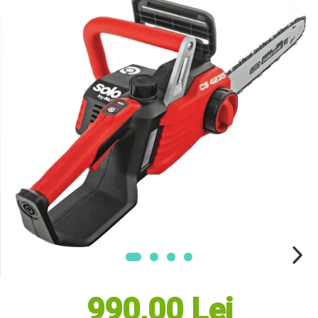
Masini electrice de tuns oi
Motoburghiu
Fierăstrău de mână
Topoare
Suflante
Aspirator pentru frunze
Compostoare
Tocator resturi vegetale
Tavalugi manuali
Scarificatoare
Gama Gazon
Tăvălugi pentru gazon
Role de irigat
Distribuitoare de nisip
Aeratoare pentru gazon
Șuruburi Autoforante
Utilaje Agricole
990,00 Lei
Motocultoare