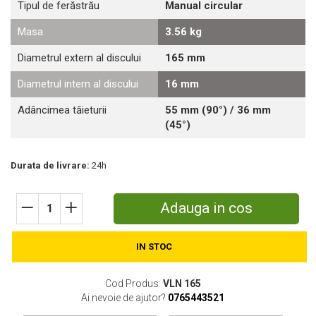
Tipul de ferăstrău
Manual circular
Motosape
Masa
3.56 kg
Motocositori
Motocoase
Diametrul extern al discului
165 mm
Motopompe
Diametrul intern al discului
16 mm
Batoze
Granulatoare furaje
Adâncimea tăieturii
55 mm (90°) / 36 mm
Mori cereale
(45°)
Semanatori manuale
Tocatori vegetatie
Durata de livrare:
24h
Zdrobitori
Mașini hidraulice de despicat lemne
Pluguri
Adauga in cos
Plug de scos cartofi
Rarițe
IN STOC
Freze de pamant
Grape
Cod Produs:
VLN 165
Cositori
Ai nevoie de ajutor?
0765443521
Tocatoare agricole