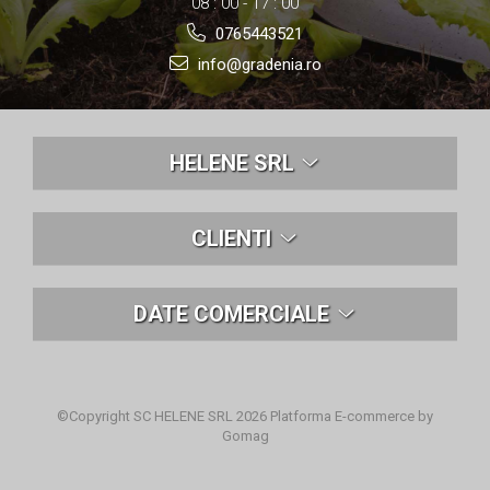
08 : 00 - 17 : 00
0765443521
info@gradenia.ro
HELENE SRL
CLIENTI
DATE COMERCIALE
©Copyright SC HELENE SRL 2026
Platforma E-commerce by
Gomag