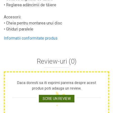
• Reglarea adâncimii de tăiere
Plase anti buruieni
Plase pentru castraveti
Accesorii:
Mobilier PVC
• Cheia pentru montarea unui disc
Mobilier din PVC pentru casă
• Ghiduri paralele
Mobilier PVC pentru grădină
Informatii conformitate produs
Mobilier comercial din PVC
Butoaie Pentru Vin
Garduri Și Porți Rezidențiale
Review-uri
(0)
Garduri
Porti
Articole De Consum Industrie
Daca doresti sa iti exprimi parerea despre acest
Lacuri Si Vopsele
produs poti adauga un review.
Produse decorative
Produse pentru constructii
SCRIE UN REVIEW
Aparate Pneumatice
Pistoale de vopsit