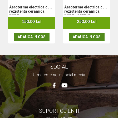
Nivela laser
Aeroterma electrica cu
Aeroterma electrica cu
Generatoare curent electric
rezistenta ceramica
rezistenta ceramica
EPTO
EPTO - 3000 W
Freze electrice
150,00 Lei
250,00 Lei
Rindele electrice
Aparate de sudură tevi PVC
Pistoale cu aer cald
ADAUGA IN COS
ADAUGA IN COS
Mașini electrice de șlefuit / polișat
Mixer electric
Polizor de banc
Masini de gaurit
SOCIAL
Masini de debitat metal
Cutit termic electric
Urmareste-ne in social media
Cosuri Si Pubele
SUPORT CLIENTI