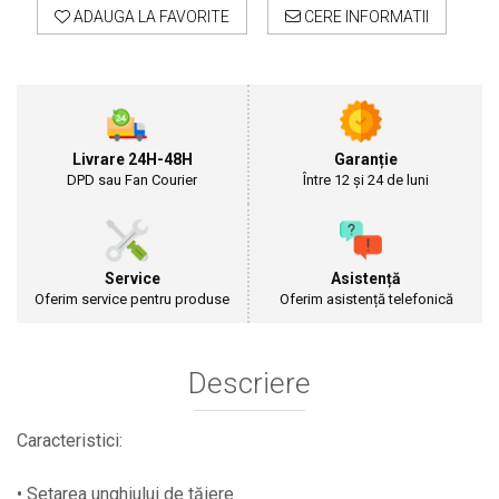
Cultivatoare
ADAUGA LA FAVORITE
CERE INFORMATII
Articole Electrice
Prelungitoare
Sigurante electrice
Surse de iluminat
Plafoniere
Livrare 24H-48H
Garanție
DPD sau Fan Courier
Între 12 și 24 de luni
Scule Pentru Construcții
Betoniere
Ciocane rotopercutoare
Plase Gard
Service
Asistență
Oferim service pentru produse
Oferim asistență telefonică
Plasa sarma galvanizata zincata
Plasa sarma rabit
Sarma moale neagra pentru fierari si
Descriere
dulgheri; sarma zincata; sarma ghimpata
Plase din polietilena
Caracteristici:
Plase umbrire
Plase anti insecte
• Setarea unghiului de tăiere
Plase anti pasari