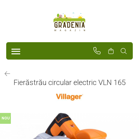
Produse
Unelte Pentru Grădină
Tractorașe de cosit iarba
Masini de tuns iarba
Roabe
Atomizoare
Pompe de apă
Fierăstrău circular electric VLN 165
Hidrofoare
Trimmere
Drujbe
Freze de zapada
Foarfeci
NOU
Fierastrau gard viu
Fierastraie telescopice
Dispozitiv de ascutit lant