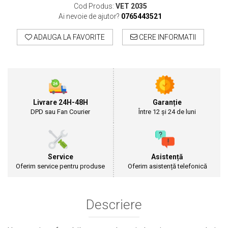
Cultivatoare
Cod Produs:
VET 2035
Ai nevoie de ajutor?
0765443521
Articole Electrice
Prelungitoare
ADAUGA LA FAVORITE
CERE INFORMATII
Sigurante electrice
Surse de iluminat
Plafoniere
Scule Pentru Construcții
Betoniere
Livrare 24H-48H
Garanție
DPD sau Fan Courier
Între 12 și 24 de luni
Ciocane rotopercutoare
Plase Gard
Plasa sarma galvanizata zincata
Plasa sarma rabit
Service
Asistență
Oferim service pentru produse
Oferim asistență telefonică
Sarma moale neagra pentru fierari si
dulgheri; sarma zincata; sarma ghimpata
Plase din polietilena
Plase umbrire
Descriere
Plase anti insecte
Plase anti pasari