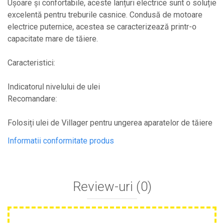
Ușoare și confortabile, aceste lanțuri electrice sunt o soluție
Plase anti buruieni
excelentă pentru treburile casnice. Condusă de motoare
Plase pentru castraveti
electrice puternice, acestea se caracterizează printr-o
Mobilier PVC
capacitate mare de tăiere.
Mobilier din PVC pentru casă
Caracteristici:
Mobilier PVC pentru grădină
Mobilier comercial din PVC
Indicatorul nivelului de ulei
Butoaie Pentru Vin
Recomandare:
Garduri Și Porți Rezidențiale
Garduri
Folosiți ulei de Villager pentru ungerea aparatelor de tăiere
Porti
Informatii conformitate produs
Articole De Consum Industrie
Lacuri Si Vopsele
Produse decorative
Review-uri
(0)
Produse pentru constructii
Aparate Pneumatice
Pistoale de vopsit