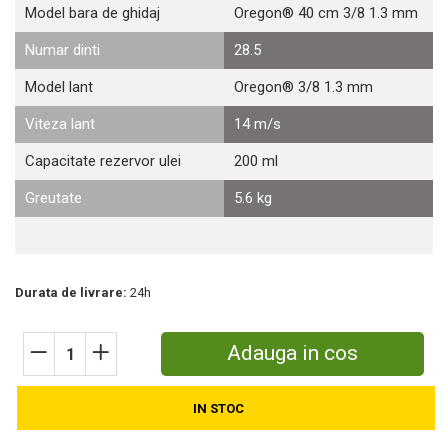
Model bara de ghidaj
Oregon® 40 cm 3/8 1.3 mm
Motosape
Motocositori
Numar dinti
28.5
Motocoase
Model lant
Oregon® 3/8 1.3 mm
Motopompe
Batoze
Viteza lant
14 m/s
Granulatoare furaje
Capacitate rezervor ulei
200 ml
Mori cereale
Semanatori manuale
Greutate
5.6 kg
Tocatori vegetatie
Zdrobitori
Mașini hidraulice de despicat lemne
Pluguri
Durata de livrare:
24h
Plug de scos cartofi
Rarițe
Adauga in cos
Freze de pamant
Grape
Cositori
IN STOC
Tocatoare agricole