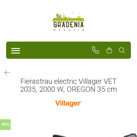
Produse
Unelte Pentru Grădină
Tractorașe de cosit iarba
Masini de tuns iarba
Roabe
Atomizoare
Pompe de apă
Fierastrau electric Villager VET
Hidrofoare
2035, 2000 W, OREGON 35 cm
Trimmere
Drujbe
Freze de zapada
Foarfeci
Fierastrau gard viu
Fierastraie telescopice
NOU
Dispozitiv de ascutit lant