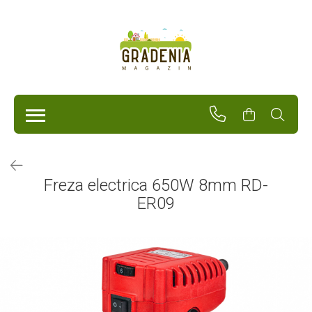
Produse
Unelte Pentru Grădină
Tractorașe de cosit iarba
Masini de tuns iarba
Roabe
Atomizoare
Pompe de apă
Freza electrica 650W 8mm RD-
Hidrofoare
ER09
Trimmere
Drujbe
Freze de zapada
Foarfeci
Fierastrau gard viu
Fierastraie telescopice
Dispozitiv de ascutit lant