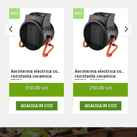
Set aer comprimat
NOU
NOU
Compresoare
Scule si accesorii pneumatice
Scule Electrice
Bormasini
Aparate de sudura
Aeroterme si tunuri de caldura
Aspiratoare profesionale
Capsatoare electrice
Aeroterma electrica cu
Aeroterma electrica cu
Ciocane demolatoare
rezistenta ceramica
rezistenta ceramica
EPTO
EPTO - 3000 W
Ciocane rotopercutoare
150,00 Lei
250,00 Lei
Ciocane electro-pneumatice
Fierastrau circular
Fierastrau electric
ADAUGA IN COS
ADAUGA IN COS
Fierastrau pendular vertical
Ferastraie stationare
Polizor unghiular
Telemetru