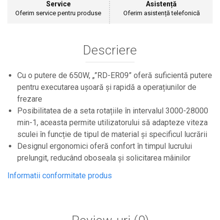
Service
Asistență
Cultivatoare
Oferim service pentru produse
Oferim asistență telefonică
Articole Electrice
Prelungitoare
Sigurante electrice
Descriere
Surse de iluminat
Plafoniere
Cu o putere de 650W, „”RD-ER09” oferă suficientă putere
Scule Pentru Construcții
pentru executarea ușoară și rapidă a operațiunilor de
Betoniere
frezare
Ciocane rotopercutoare
Posibilitatea de a seta rotațiile în intervalul 3000-28000
Plase Gard
min-1, aceasta permite utilizatorului să adapteze viteza
sculei în funcție de tipul de material și specificul lucrării
Plasa sarma galvanizata zincata
Designul ergonomici oferă confort în timpul lucrului
Plasa sarma rabit
prelungit, reducând oboseala și solicitarea mâinilor
Sarma moale neagra pentru fierari si
dulgheri; sarma zincata; sarma ghimpata
Informatii conformitate produs
Plase din polietilena
Plase umbrire
Plase anti insecte
Plase anti pasari