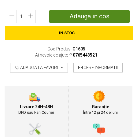
Motosape
Motocositori
Adauga in cos
Motocoase
Motopompe
IN STOC
Batoze
Granulatoare furaje
Cod Produs:
C1605
Mori cereale
Ai nevoie de ajutor?
0765443521
Semanatori manuale
Tocatori vegetatie
ADAUGA LA FAVORITE
CERE INFORMATII
Zdrobitori
Mașini hidraulice de despicat lemne
Pluguri
Plug de scos cartofi
Rarițe
Livrare 24H-48H
Garanție
Freze de pamant
DPD sau Fan Courier
Între 12 și 24 de luni
Grape
Cositori
Tocatoare agricole