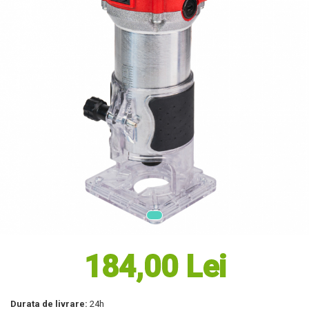
Masini electrice de tuns oi
Motoburghiu
Fierăstrău de mână
Topoare
Suflante
Aspirator pentru frunze
Compostoare
Tocator resturi vegetale
Tavalugi manuali
Scarificatoare
Gama Gazon
Tăvălugi pentru gazon
Role de irigat
Distribuitoare de nisip
Aeratoare pentru gazon
184,00 Lei
Șuruburi Autoforante
Utilaje Agricole
Durata de livrare:
24h
Motocultoare