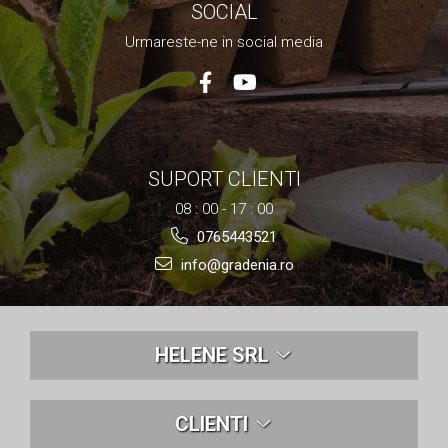
SOCIAL
Nivela laser
Generatoare curent electric
Urmareste-ne in social media
Freze electrice
Rindele electrice
Aparate de sudură tevi PVC
Pistoale cu aer cald
Mașini electrice de șlefuit / polișat
SUPORT CLIENTI
Mixer electric
08 : 00 - 17 : 00
Polizor de banc
Masini de gaurit
0765443521
Masini de debitat metal
info@gradenia.ro
Cutit termic electric
Cosuri Si Pubele
HELENE SRL
CLIENTI