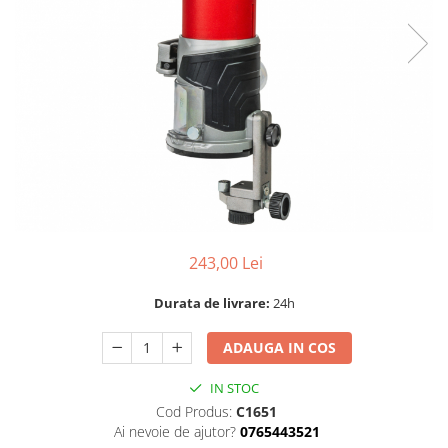
Dispozitiv de ascutit lant
Masini electrice de tuns oi
Motoburghiu
Fierăstrău de mână
Topoare
Suflante
Aspirator pentru frunze
Compostoare
Tocator resturi vegetale
Tavalugi manuali
243,00 Lei
Scarificatoare
Gama gazon
Durata de livrare:
24h
Tăvălugi pentru gazon
Role de irigat
ADAUGA IN COS
Distribuitoare de nisip
IN STOC
Aeratoare pentru gazon
Cod Produs:
C1651
Șuruburi autoforante
Ai nevoie de ajutor?
0765443521