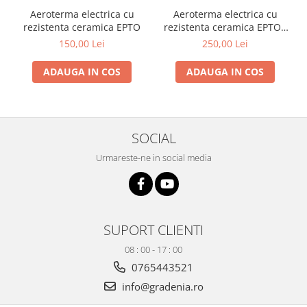
si dulgheri; sarma zincata; sarma
Aeroterma electrica cu
Aeroterma electrica cu
ghimpata
Plase din polietilena
rezistenta ceramica EPTO
rezistenta ceramica EPTO -
Plase umbrire
3000 W
150,00 Lei
250,00 Lei
Plase anti insecte
ADAUGA IN COS
ADAUGA IN COS
Plase anti pasari
Plase anti buruieni
Plase pentru castraveti
Mobilier PVC
SOCIAL
Mobilier din PVC pentru casă
Urmareste-ne in social media
Mobilier PVC pentru grădină
Mobilier comercial din PVC
Butoaie pentru vin
Garduri și porți rezidențiale
SUPORT CLIENTI
Garduri
08 : 00 - 17 : 00
Porti
0765443521
Articole de consum industrie
info@gradenia.ro
Lacuri si vopsele