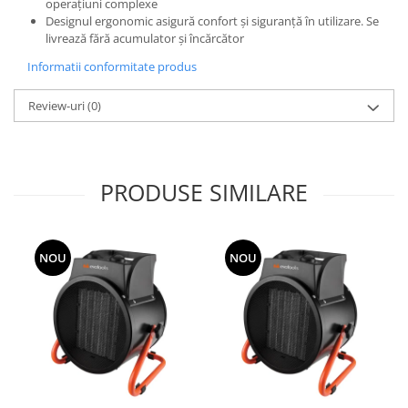
operațiuni complexe
Designul ergonomic asigură confort și siguranță în utilizare. Se
Grape
livrează fără acumulator și încărcător
Cositori
Informatii conformitate produs
Tocatoare agricole
Cultivatoare
Review-uri
(0)
Articole electrice
Prelungitoare
Sigurante electrice
PRODUSE SIMILARE
Surse de iluminat
Plafoniere
Scule pentru construcții
NOU
NOU
Betoniere
Ciocane rotopercutoare
Plase gard
Plasa sarma galvanizata zincata
Plasa sarma rabit
Sarma moale neagra pentru fierari