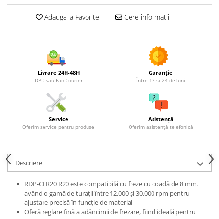
Utilaje agricole
Adauga la Favorite
Cere informatii
Motocultoare
Motosape
Motocositori
Motocoase
Motopompe
Livrare 24H-48H
Garanție
DPD sau Fan Courier
Între 12 și 24 de luni
Batoze
Granulatoare furaje
Mori cereale
Semanatori manuale
Service
Asistență
Oferim service pentru produse
Oferim asistență telefonică
Tocatori vegetatie
Zdrobitori
Mașini hidraulice de despicat
Descriere
lemne
Pluguri
RDP-CER20 R20 este compatibilă cu freze cu coadă de 8 mm,
Plug de scos cartofi
având o gamă de turații între 12.000 și 30.000 rpm pentru
ajustare precisă în funcție de material
Rarițe
Oferă reglare fină a adâncimii de frezare, fiind ideală pentru
Freze de pamant