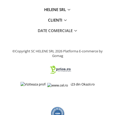
Produse decorative
HELENE SRL
Produse pentru constructii
Aparate pneumatice
CLIENTI
Pistoale de vopsit
DATE COMERCIALE
Set aer comprimat
Compresoare
Scule si accesorii pneumatice
©Copyright SC HELENE SRL 2026
Platforma E-commerce by
Scule electrice
Gomag
Bormasini
Aparate de sudura
Aeroterme si tunuri de caldura
Aspiratoare profesionale
Capsatoare electrice
Ciocane demolatoare
Ciocane rotopercutoare
Ciocane electro-pneumatice
Fierastrau circular