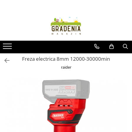
Produse
Unelte pentru grădină
Tractorașe de cosit iarba
Masini de tuns iarba
Roabe
Freza electrica 8mm 12000-30000min
Atomizoare
raider
Pompe de apă
Hidrofoare
Trimmere
Drujbe
Freze de zapada
Foarfeci
Fierastrau gard viu
Fierastraie telescopice