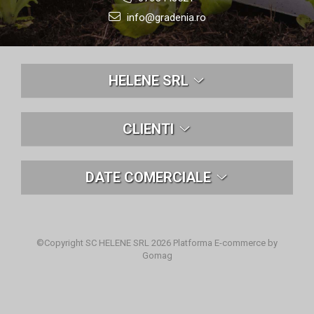
info@gradenia.ro
HELENE SRL
CLIENTI
DATE COMERCIALE
©Copyright SC HELENE SRL 2026
Platforma E-commerce by
Gomag