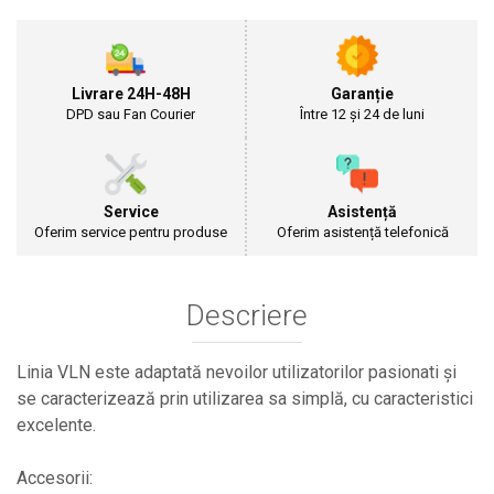
Cultivatoare
Articole Electrice
Prelungitoare
Livrare 24H-48H
Garanție
Sigurante electrice
DPD sau Fan Courier
Între 12 și 24 de luni
Surse de iluminat
Plafoniere
Scule Pentru Construcții
Service
Asistență
Betoniere
Oferim service pentru produse
Oferim asistență telefonică
Ciocane rotopercutoare
Plase Gard
Descriere
Plasa sarma galvanizata zincata
Plasa sarma rabit
Sarma moale neagra pentru fierari si
Linia VLN este adaptată nevoilor utilizatorilor pasionati și
dulgheri; sarma zincata; sarma ghimpata
se caracterizează prin utilizarea sa simplă, cu caracteristici
Plase din polietilena
excelente.
Plase umbrire
Plase anti insecte
Accesorii:
Plase anti pasari