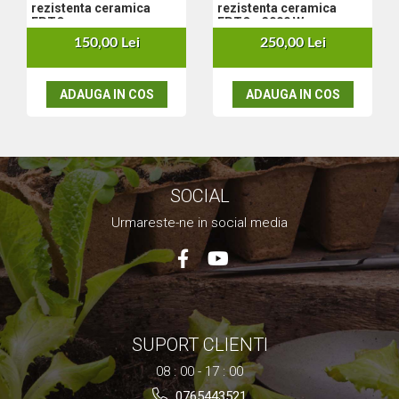
rezistenta ceramica
rezistenta ceramica
Nivela laser
EPTO
EPTO - 3000 W
Generatoare curent electric
150,00 Lei
250,00 Lei
Freze electrice
Rindele electrice
ADAUGA IN COS
ADAUGA IN COS
Aparate de sudură tevi PVC
Pistoale cu aer cald
Mașini electrice de șlefuit / polișat
Mixer electric
Polizor de banc
SOCIAL
Masini de gaurit
Urmareste-ne in social media
Masini de debitat metal
Cutit termic electric
Cosuri Si Pubele
SUPORT CLIENTI
08 : 00 - 17 : 00
0765443521