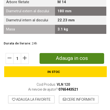
Arbore filetate
M 14
Motosape
Diametrul extern al discului
180 mm
Motocositori
Motocoase
Diametrul intern al discului
22.23 mm
Motopompe
Masa
3.1 kg
Batoze
Granulatoare furaje
Mori cereale
Durata de livrare:
24h
Semanatori manuale
Tocatori vegetatie
Adauga in cos
Zdrobitori
Mașini hidraulice de despicat lemne
Pluguri
IN STOC
Plug de scos cartofi
Rarițe
Cod Produs:
VLN 120
Freze de pamant
Ai nevoie de ajutor?
0765443521
Grape
ADAUGA LA FAVORITE
CERE INFORMATII
Cositori
Tocatoare agricole