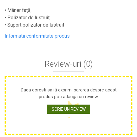
Plase anti buruieni
• Mâner față;
Plase pentru castraveti
• Polizator de lustruit;
Mobilier PVC
• Suport polizator de lustruit
Mobilier din PVC pentru casă
Informatii conformitate produs
Mobilier PVC pentru grădină
Mobilier comercial din PVC
Butoaie Pentru Vin
Review-uri
(0)
Garduri Și Porți Rezidențiale
Garduri
Porti
Articole De Consum Industrie
Daca doresti sa iti exprimi parerea despre acest
produs poti adauga un review.
Lacuri Si Vopsele
SCRIE UN REVIEW
Produse decorative
Produse pentru constructii
Aparate Pneumatice
Pistoale de vopsit