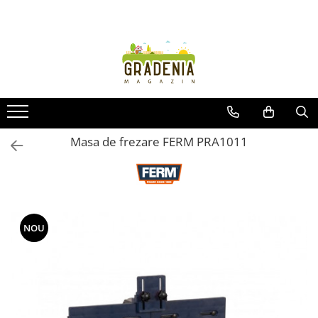
Produse
Unelte pentru grădină
Tractorașe de cosit iarba
Masini de tuns iarba
Roabe
Masa de frezare FERM PRA1011
Atomizoare
Pompe de apă
Hidrofoare
Trimmere
Drujbe
NOU
Freze de zapada
Foarfeci
Fierastrau gard viu
Fierastraie telescopice