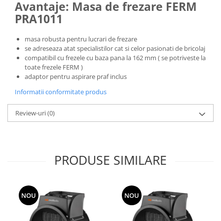
Avantaje: Masa de frezare FERM
Grape
PRA1011
Cositori
Tocatoare agricole
masa robusta pentru lucrari de frezare
se adreseaza atat specialistilor cat si celor pasionati de bricolaj
Cultivatoare
compatibil cu frezele cu baza pana la 162 mm ( se potriveste la
Articole electrice
toate frezele FERM )
adaptor pentru aspirare praf inclus
Prelungitoare
Sigurante electrice
Informatii conformitate produs
Surse de iluminat
Review-uri
(0)
Plafoniere
Scule pentru construcții
Betoniere
PRODUSE SIMILARE
Ciocane rotopercutoare
Plase gard
Plasa sarma galvanizata zincata
NOU
NOU
Plasa sarma rabit
Sarma moale neagra pentru fierari