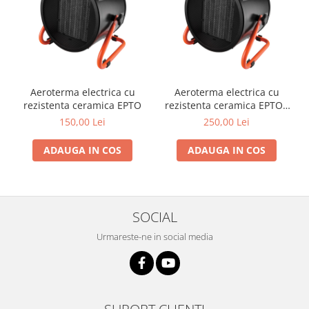
si dulgheri; sarma zincata; sarma
ghimpata
Plase din polietilena
Plase umbrire
Plase anti insecte
Plase anti pasari
Plase anti buruieni
Aeroterma electrica cu
Aeroterma electrica cu
rezistenta ceramica EPTO
rezistenta ceramica EPTO -
Plase pentru castraveti
3000 W
150,00 Lei
250,00 Lei
Mobilier PVC
Mobilier din PVC pentru casă
ADAUGA IN COS
ADAUGA IN COS
Mobilier PVC pentru grădină
Mobilier comercial din PVC
Butoaie pentru vin
SOCIAL
Garduri și porți rezidențiale
Urmareste-ne in social media
Garduri
Porti
Articole de consum industrie
Lacuri si vopsele