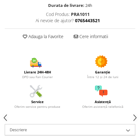
Utilaje agricole
Durata de livrare:
24h
Motocultoare
Cod Produs:
PRA1011
Motosape
Ai nevoie de ajutor?
0765443521
Motocositori
Motocoase
Adauga la Favorite
Cere informatii
Motopompe
Batoze
Granulatoare furaje
Mori cereale
Livrare 24H-48H
Garanție
Semanatori manuale
DPD sau Fan Courier
Între 12 și 24 de luni
Tocatori vegetatie
Zdrobitori
Mașini hidraulice de despicat
Service
Asistență
lemne
Oferim service pentru produse
Oferim asistență telefonică
Pluguri
Plug de scos cartofi
Descriere
Rarițe
Freze de pamant