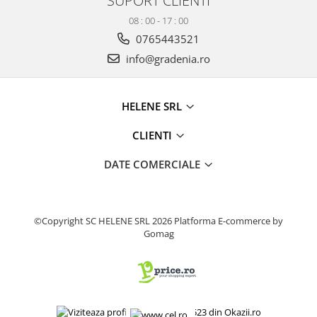
SUPORT CLIENTI
Produse decorative
08 : 00 - 17 : 00
Produse pentru constructii
0765443521
Aparate pneumatice
info@gradenia.ro
Pistoale de vopsit
Set aer comprimat
HELENE SRL
Compresoare
Scule si accesorii pneumatice
CLIENTI
Scule electrice
DATE COMERCIALE
Bormasini
Aparate de sudura
Aeroterme si tunuri de caldura
©Copyright SC HELENE SRL 2026
Platforma E-commerce by
Aspiratoare profesionale
Gomag
Capsatoare electrice
Ciocane demolatoare
Ciocane rotopercutoare
Ciocane electro-pneumatice
Fierastrau circular