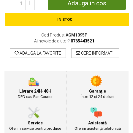
Adauga in cos
Cultivatoare
Articole Electrice
IN STOC
Prelungitoare
Sigurante electrice
Surse de iluminat
Cod Produs:
AGM1095P
Ai nevoie de ajutor?
0765443521
Plafoniere
Scule Pentru Construcții
ADAUGA LA FAVORITE
CERE INFORMATII
Betoniere
Ciocane rotopercutoare
Plase Gard
Plasa sarma galvanizata zincata
Plasa sarma rabit
Livrare 24H-48H
Garanție
DPD sau Fan Courier
Între 12 și 24 de luni
Sarma moale neagra pentru fierari si
dulgheri; sarma zincata; sarma ghimpata
Plase din polietilena
Plase umbrire
Service
Asistență
Plase anti insecte
Oferim service pentru produse
Oferim asistență telefonică
Plase anti pasari