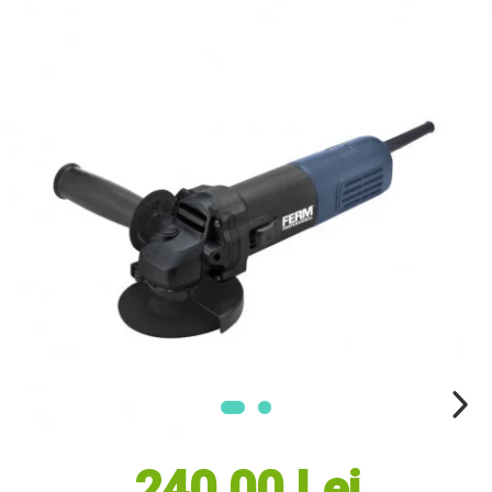
Masini electrice de tuns oi
Motoburghiu
Fierăstrău de mână
Topoare
Suflante
Aspirator pentru frunze
Compostoare
Tocator resturi vegetale
Tavalugi manuali
Scarificatoare
Gama Gazon
Tăvălugi pentru gazon
Role de irigat
Distribuitoare de nisip
Aeratoare pentru gazon
Șuruburi Autoforante
Utilaje Agricole
240,00 Lei
Motocultoare