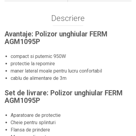
Plase anti buruieni
Plase pentru castraveti
Descriere
Mobilier PVC
Mobilier din PVC pentru casă
Avantaje: Polizor unghiular FERM
Mobilier PVC pentru grădină
AGM1095P
Mobilier comercial din PVC
Butoaie Pentru Vin
compact si puternic 950W
protectie la repornire
Garduri Și Porți Rezidențiale
maner lateral moale pentru lucru confortabil
Garduri
cablu de alimentare de 3m
Porti
Articole De Consum Industrie
Set de livrare: Polizor unghiular FERM
AGM1095P
Lacuri Si Vopsele
Produse decorative
Aparatoare de protectie
Produse pentru constructii
Cheie pentru splinturi
Aparate Pneumatice
Flansa de prindere
Pistoale de vopsit