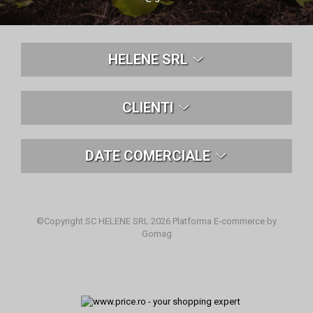
HELENE SRL
CLIENTI
DATE COMERCIALE
©Copyright SC HELENE SRL 2026
Platforma E-commerce by
Gomag