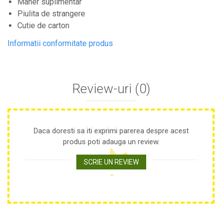
Maner suplimentar
Set aer comprimat
Piulita de strangere
Compresoare
Cutie de carton
Scule si accesorii pneumatice
Informatii conformitate produs
Scule Electrice
Bormasini
Aparate de sudura
Review-uri
(0)
Aeroterme si tunuri de caldura
Aspiratoare profesionale
Capsatoare electrice
Ciocane demolatoare
Daca doresti sa iti exprimi parerea despre acest
Ciocane rotopercutoare
produs poti adauga un review.
Ciocane electro-pneumatice
Fierastrau circular
SCRIE UN REVIEW
Fierastrau electric
Fierastrau pendular vertical
Ferastraie stationare
Polizor unghiular
Telemetru