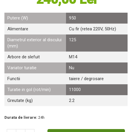
Motosape
Motocositori
Putere (W)
950
Motocoase
Motopompe
Alimentare
Cu fir (retea 220V, 50Hz)
Batoze
Diametrul exterior al discului
125
Granulatoare furaje
(mm)
Mori cereale
Arbore de slefuit
M14
Semanatori manuale
Tocatori vegetatie
Variator turatie
Nu
Zdrobitori
Mașini hidraulice de despicat lemne
Functii
taiere / degrosare
Pluguri
Turatie in gol (rot/min)
11000
Plug de scos cartofi
Rarițe
Greutate (kg)
2.2
Freze de pamant
Grape
Durata de livrare:
24h
Cositori
Tocatoare agricole