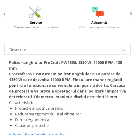
Grape
Cositori
Service
Asistență
Tocatoare agricole
Oferim service pentru produse
Oferim asistență telefonică
Cultivatoare
Articole electrice
Prelungitoare
Descriere
Sigurante electrice
Polizor unghiular ProCraft PW1350, 1350 W, 11000 RPM, 125
Surse de iluminat
mm
Plafoniere
Procraft PW1350 este un polizor unghiular cu o putere de
Scule pentru construcții
1350 W care dezvolta 11000 RPM. Flexul are maner reglabil
pentru o functionare convenabila in pozitia dorita. Carcasa
Betoniere
de protectie va proteja opretaorul dar si polizorul impotriva
Ciocane rotopercutoare
deteriorarii. Diametrul maxim a disclui este de 125 mm
Caracteristici:
Plase gard
Protectie impotriva prafului
Plasa sarma galvanizata zincata
Reducerea zgomotului si al vibratiilor
Forma ergonomica
Plasa sarma rabit
Capac de protectie
Sarma moale neagra pentru fierari
Informatii conformitate produs