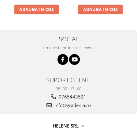
Produse decorative
ADAUGA IN COS
ADAUGA IN COS
Produse pentru constructii
Aparate pneumatice
Pistoale de vopsit
SOCIAL
Set aer comprimat
Compresoare
Urmareste-ne in social media
Scule si accesorii pneumatice
Scule electrice
Bormasini
SUPORT CLIENTI
Aparate de sudura
08 : 00 - 17 : 00
Aeroterme si tunuri de caldura
0765443521
Aspiratoare profesionale
Capsatoare electrice
info@gradenia.ro
Ciocane demolatoare
Ciocane rotopercutoare
HELENE SRL
Ciocane electro-pneumatice
Fierastrau circular