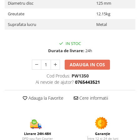
Utilaje agricole
Diametru disc
125 mm
Motocultoare
Greutate
12.15kg
Motosape
Suprafata lucru
Metal
Motocositori
Motocoase
IN STOC
Motopompe
Durata de livrare:
24h
Batoze
Granulatoare furaje
ADAUGA IN COS
Mori cereale
Cod Produs:
PW1350
Semanatori manuale
Ai nevoie de ajutor?
0765443521
Tocatori vegetatie
Zdrobitori
Adauga la Favorite
Cere informatii
Mașini hidraulice de despicat
lemne
Pluguri
Plug de scos cartofi
Rarițe
Livrare 24H-48H
Garanție
DPD sau Fan Courier
Între 12 și 24 de luni
Freze de pamant