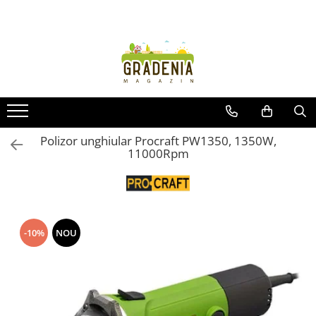
Produse
Unelte pentru grădină
Tractorașe de cosit iarba
Masini de tuns iarba
Roabe
Polizor unghiular Procraft PW1350, 1350W,
11000Rpm
Atomizoare
Pompe de apă
Hidrofoare
Trimmere
Drujbe
-10%
NOU
Freze de zapada
Foarfeci
Fierastrau gard viu
Fierastraie telescopice