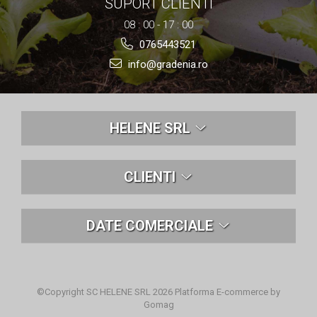
SUPORT CLIENTI
08 : 00 - 17 : 00
0765443521
info@gradenia.ro
HELENE SRL
CLIENTI
DATE COMERCIALE
©Copyright SC HELENE SRL 2026
Platforma E-commerce by
Gomag