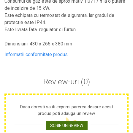
Consumul de gaz este de aproximativ 1.07 l / h la o putere
Plase anti buruieni
de incalzire de 15 kW.
Plase pentru castraveti
Este echipata cu termostat de siguranta, iar gradul de
Mobilier PVC
protectie este IP44.
Este livrata fata regulator si furtun.
Mobilier din PVC pentru casă
Mobilier PVC pentru grădină
Dimensiuni: 430 x 265 x 380 mm
Mobilier comercial din PVC
Butoaie Pentru Vin
Informatii conformitate produs
Garduri Și Porți Rezidențiale
Garduri
Porti
Review-uri
(0)
Articole De Consum Industrie
Lacuri Si Vopsele
Daca doresti sa iti exprimi parerea despre acest
Produse decorative
produs poti adauga un review.
Produse pentru constructii
Aparate Pneumatice
SCRIE UN REVIEW
Pistoale de vopsit