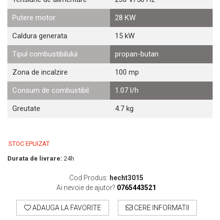
Motosape
Putere motor
28 KW
Motocositori
Motocoase
Caldura generata
15 kW
Motopompe
Tipul combustibilului
propan-butan
Batoze
Granulatoare furaje
Zona de incalzire
100 mp
Mori cereale
Consum de combustibil
1.07 l/h
Semanatori manuale
Tocatori vegetatie
Greutate
4.7 kg
Zdrobitori
Mașini hidraulice de despicat lemne
Pluguri
STOC EPUIZAT
Plug de scos cartofi
Durata de livrare:
24h
Rarițe
Freze de pamant
Cod Produs:
hecht3015
Ai nevoie de ajutor?
0765443521
Grape
Cositori
ADAUGA LA FAVORITE
CERE INFORMATII
Tocatoare agricole