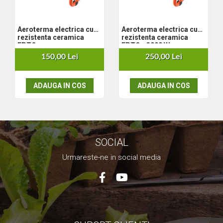
Nivela laser
Generatoare curent electric
Aeroterma electrica cu
Aeroterma electrica cu
Freze electrice
rezistenta ceramica
rezistenta ceramica
Rindele electrice
EPTO
EPTO - 3000 W
Aparate de sudură tevi PVC
150,00 Lei
250,00 Lei
Pistoale cu aer cald
Mașini electrice de șlefuit / polișat
ADAUGA IN COS
ADAUGA IN COS
Mixer electric
Polizor de banc
Masini de gaurit
Masini de debitat metal
Cutit termic electric
SOCIAL
Cosuri Si Pubele
Urmareste-ne in social media