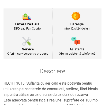
Cultivatoare
Articole Electrice
Prelungitoare
Sigurante electrice
Livrare 24H-48H
Garanție
Surse de iluminat
DPD sau Fan Courier
Între 12 și 24 de luni
Plafoniere
Scule Pentru Construcții
Betoniere
Service
Asistență
Ciocane rotopercutoare
Oferim service pentru produse
Oferim asistență telefonică
Plase Gard
Plasa sarma galvanizata zincata
Descriere
Plasa sarma rabit
Sarma moale neagra pentru fierari si
dulgheri; sarma zincata; sarma ghimpata
HECHT 3015 Suflanta cu aer cald este potrivita pentru
Plase din polietilena
utilizarea pe santierele de constructii, ateliere, fiind ideala
Plase umbrire
si pentru utilizarea ca o sursa de caldura de rezerva.
Plase anti insecte
Este adecvata pentru incalzirea unei suprafete de 100 mp.
Plase anti pasari