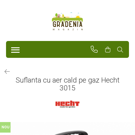
Produse
Unelte Pentru Grădină
Tractorașe de cosit iarba
Masini de tuns iarba
Roabe
Atomizoare
Pompe de apă
Suflanta cu aer cald pe gaz Hecht
Hidrofoare
3015
Trimmere
Drujbe
Freze de zapada
Foarfeci
Fierastrau gard viu
Fierastraie telescopice
NOU
Dispozitiv de ascutit lant