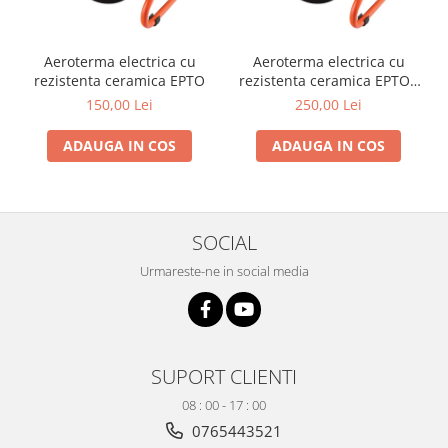
Produse decorative
Produse pentru constructii
Aeroterma electrica cu
Aeroterma electrica cu
Aparate pneumatice
rezistenta ceramica EPTO
rezistenta ceramica EPTO -
3000 W
150,00 Lei
250,00 Lei
Pistoale de vopsit
Set aer comprimat
ADAUGA IN COS
ADAUGA IN COS
Compresoare
Scule si accesorii pneumatice
Scule electrice
SOCIAL
Bormasini
Aparate de sudura
Urmareste-ne in social media
Aeroterme si tunuri de caldura
Aspiratoare profesionale
Capsatoare electrice
Ciocane demolatoare
SUPORT CLIENTI
Ciocane rotopercutoare
08 : 00 - 17 : 00
Ciocane electro-pneumatice
0765443521
Fierastrau circular