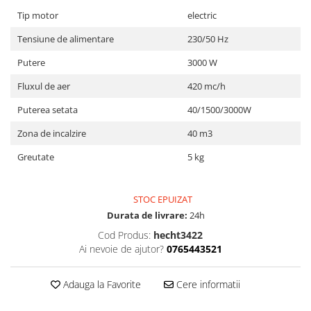
Utilaje agricole
Tip motor
electric
Motocultoare
Tensiune de alimentare
230/50 Hz
Motosape
Motocositori
Putere
3000 W
Motocoase
Fluxul de aer
420 mc/h
Motopompe
Puterea setata
40/1500/3000W
Batoze
Zona de incalzire
40 m3
Granulatoare furaje
Mori cereale
Greutate
5 kg
Semanatori manuale
Tocatori vegetatie
STOC EPUIZAT
Zdrobitori
Durata de livrare:
24h
Mașini hidraulice de despicat
Cod Produs:
hecht3422
lemne
Ai nevoie de ajutor?
0765443521
Pluguri
Plug de scos cartofi
Adauga la Favorite
Cere informatii
Rarițe
Freze de pamant