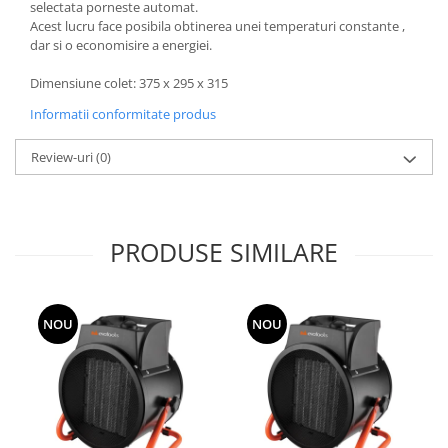
si dulgheri; sarma zincata; sarma
selectata porneste automat.
ghimpata
Acest lucru face posibila obtinerea unei temperaturi constante ,
Plase din polietilena
dar si o economisire a energiei.
Plase umbrire
Plase anti insecte
Dimensiune colet: 375 x 295 x 315
Plase anti pasari
Informatii conformitate produs
Plase anti buruieni
Review-uri
(0)
Plase pentru castraveti
Mobilier PVC
Mobilier din PVC pentru casă
Mobilier PVC pentru grădină
PRODUSE SIMILARE
Mobilier comercial din PVC
Butoaie pentru vin
NOU
NOU
Garduri și porți rezidențiale
Garduri
Porti
Articole de consum industrie
Lacuri si vopsele