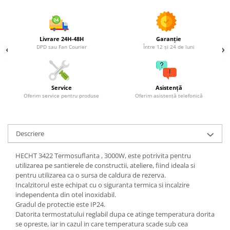
Grape
Cositori
Livrare 24H-48H
Garanție
Tocatoare agricole
DPD sau Fan Courier
Între 12 și 24 de luni
Cultivatoare
Articole electrice
Prelungitoare
Service
Asistență
Sigurante electrice
Oferim service pentru produse
Oferim asistență telefonică
Surse de iluminat
Plafoniere
Descriere
Scule pentru construcții
Betoniere
HECHT 3422 Termosuflanta , 3000W, este potrivita pentru
Ciocane rotopercutoare
utilizarea pe santierele de constructii, ateliere, fiind ideala si
pentru utilizarea ca o sursa de caldura de rezerva.
Plase gard
Incalzitorul este echipat cu o siguranta termica si incalzire
Plasa sarma galvanizata zincata
independenta din otel inoxidabil.
Gradul de protectie este IP24.
Plasa sarma rabit
Datorita termostatului reglabil dupa ce atinge temperatura dorita
Sarma moale neagra pentru fierari
se opreste, iar in cazul in care temperatura scade sub cea