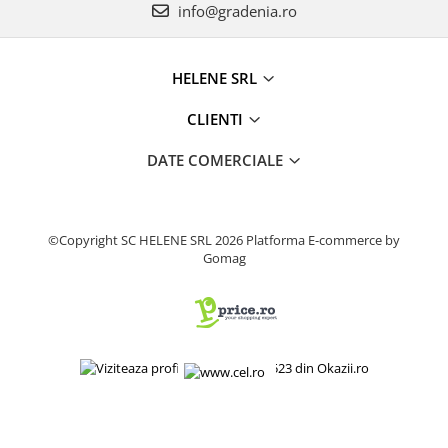
info@gradenia.ro
Fierastrau electric
Fierastrau pendular vertical
HELENE SRL
Ferastraie stationare
Polizor unghiular
CLIENTI
Telemetru
Nivela laser
DATE COMERCIALE
Generatoare curent electric
Freze electrice
Rindele electrice
©Copyright SC HELENE SRL 2026
Platforma E-commerce by
Gomag
Aparate de sudură tevi PVC
Pistoale cu aer cald
Mașini electrice de șlefuit / polișat
Mixer electric
Polizor de banc
Masini de gaurit
Masini de debitat metal
Cutit termic electric