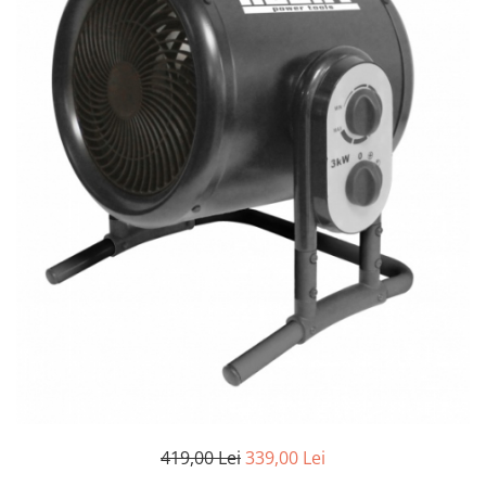
Dispozitiv de ascutit lant
Masini electrice de tuns oi
Motoburghiu
Fierăstrău de mână
Topoare
Suflante
Aspirator pentru frunze
Compostoare
Tocator resturi vegetale
Tavalugi manuali
Scarificatoare
Gama gazon
Tăvălugi pentru gazon
Role de irigat
Distribuitoare de nisip
Aeratoare pentru gazon
419,00 Lei
339,00 Lei
Șuruburi autoforante