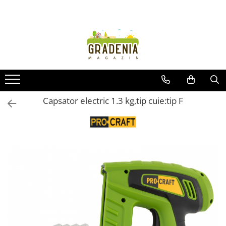
Produse
Unelte pentru grădină
Tractorașe de cosit iarba
Masini de tuns iarba
Roabe
Capsator electric 1.3 kg,tip cuie:tip F
Atomizoare
Pompe de apă
Hidrofoare
Trimmere
Drujbe
Freze de zapada
Foarfeci
Fierastrau gard viu
Fierastraie telescopice