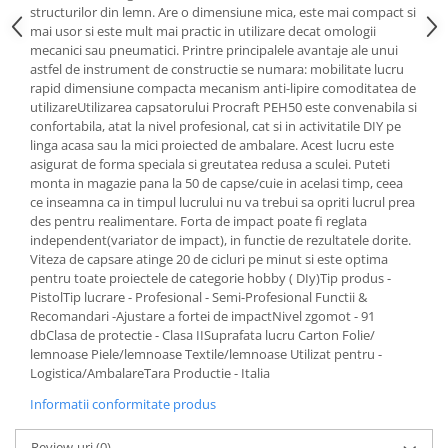
structurilor din lemn. Are o dimensiune mica, este mai compact si
Grape
mai usor si este mult mai practic in utilizare decat omologii
mecanici sau pneumatici. Printre principalele avantaje ale unui
Cositori
astfel de instrument de constructie se numara: mobilitate lucru
Tocatoare agricole
rapid dimensiune compacta mecanism anti-lipire comoditatea de
Cultivatoare
utilizareUtilizarea capsatorului Procraft PEH50 este convenabila si
confortabila, atat la nivel profesional, cat si in activitatile DIY pe
Articole electrice
linga acasa sau la mici proiected de ambalare. Acest lucru este
Prelungitoare
asigurat de forma speciala si greutatea redusa a sculei. Puteti
monta in magazie pana la 50 de capse/cuie in acelasi timp, ceea
Sigurante electrice
ce inseamna ca in timpul lucrului nu va trebui sa opriti lucrul prea
Surse de iluminat
des pentru realimentare. Forta de impact poate fi reglata
Plafoniere
independent(variator de impact), in functie de rezultatele dorite.
Viteza de capsare atinge 20 de cicluri pe minut si este optima
Scule pentru construcții
pentru toate proiectele de categorie hobby ( DIy)Tip produs -
Betoniere
PistolTip lucrare - Profesional - Semi-Profesional Functii &
Recomandari -Ajustare a fortei de impactNivel zgomot - 91
Ciocane rotopercutoare
dbClasa de protectie - Clasa IISuprafata lucru Carton Folie/
Plase gard
lemnoase Piele/lemnoase Textile/lemnoase Utilizat pentru -
Logistica/AmbalareTara Productie - Italia
Plasa sarma galvanizata zincata
Plasa sarma rabit
Informatii conformitate produs
Sarma moale neagra pentru fierari
Review-uri
(0)