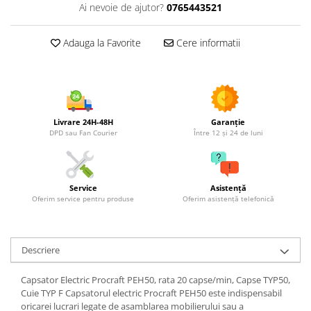
Utilaje agricole
Ai nevoie de ajutor?
0765443521
Motocultoare
Adauga la Favorite
Cere informatii
Motosape
Motocositori
Motocoase
Motopompe
Batoze
Livrare 24H-48H
Garanție
Granulatoare furaje
DPD sau Fan Courier
Între 12 și 24 de luni
Mori cereale
Semanatori manuale
Tocatori vegetatie
Service
Asistență
Oferim service pentru produse
Oferim asistență telefonică
Zdrobitori
Mașini hidraulice de despicat
lemne
Descriere
Pluguri
Plug de scos cartofi
Capsator Electric Procraft PEH50, rata 20 capse/min, Capse TYP50,
Rarițe
Cuie TYP F Capsatorul electric Procraft PEH50 este indispensabil
oricarei lucrari legate de asamblarea mobilierului sau a
Freze de pamant