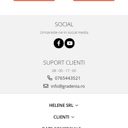
Produse decorative
Produse pentru constructii
Aparate pneumatice
SOCIAL
Pistoale de vopsit
Urmareste-ne in social media
Set aer comprimat
Compresoare
Scule si accesorii pneumatice
Scule electrice
SUPORT CLIENTI
Bormasini
08 : 00 - 17 : 00
Aparate de sudura
0765443521
Aeroterme si tunuri de caldura
info@gradenia.ro
Aspiratoare profesionale
Capsatoare electrice
HELENE SRL
Ciocane demolatoare
Ciocane rotopercutoare
CLIENTI
Ciocane electro-pneumatice
Fierastrau circular