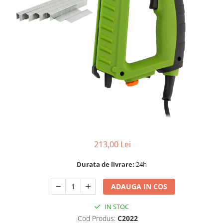
Dispozitiv de ascutit lant
Masini electrice de tuns oi
Motoburghiu
Fierăstrău de mână
Topoare
Suflante
Aspirator pentru frunze
Compostoare
Tocator resturi vegetale
Tavalugi manuali
Scarificatoare
Gama gazon
213,00 Lei
Tăvălugi pentru gazon
Durata de livrare:
24h
Role de irigat
Distribuitoare de nisip
ADAUGA IN COS
Aeratoare pentru gazon
IN STOC
Șuruburi autoforante
Cod Produs:
C2022