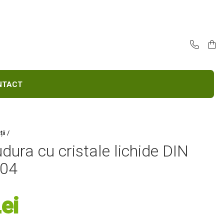
E
CONTACT
ii /
ura cu cristale lichide DIN
H04
ei