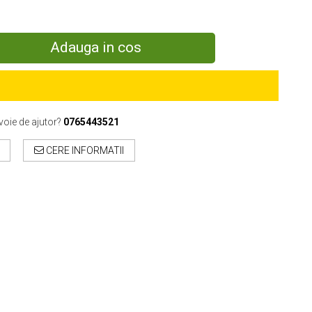
Adauga in cos
voie de ajutor?
0765443521
CERE INFORMATII