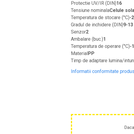
Cultivatoare
Protectie UV/IR (DIN)
16
Tensiune nominala
Celule sola
Articole Electrice
Temperatura de stocare (°C)
-2
Prelungitoare
Gradul de inchidere (DIN)
9-13
Sigurante electrice
Senzor
2
Surse de iluminat
Ambalare (buc.)
1
Plafoniere
Temperatura de operare (°C)
-1
Scule Pentru Construcții
Material
PP
Betoniere
Timp de adaptare lumina/intun
Ciocane rotopercutoare
Informatii conformitate produ
Plase Gard
Plasa sarma galvanizata zincata
Plasa sarma rabit
Sarma moale neagra pentru fierari si
dulgheri; sarma zincata; sarma ghimpata
Plase din polietilena
Plase umbrire
Plase anti insecte
Daca
Plase anti pasari