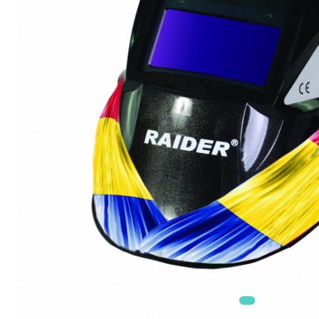
Masini electrice de tuns oi
Motoburghiu
Fierăstrău de mână
Topoare
Suflante
Aspirator pentru frunze
Compostoare
Tocator resturi vegetale
Tavalugi manuali
Scarificatoare
Gama Gazon
Tăvălugi pentru gazon
Role de irigat
Distribuitoare de nisip
Aeratoare pentru gazon
Șuruburi Autoforante
Utilaje Agricole
Motocultoare