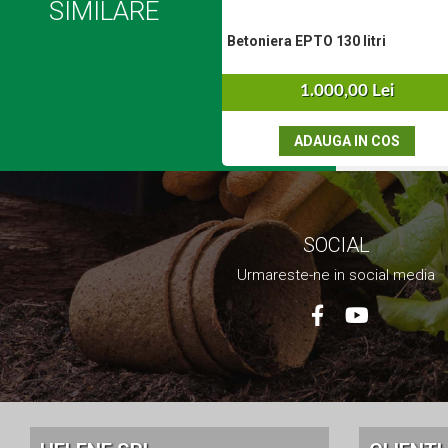
SIMILARE
Set aer comprimat
Betoniera EPTO 130 litri
Compresoare
Scule si accesorii pneumatice
1.000,00 Lei
Scule Electrice
Bormasini
ADAUGA IN COS
Aparate de sudura
Aeroterme si tunuri de caldura
Aspiratoare profesionale
Capsatoare electrice
SOCIAL
Ciocane demolatoare
Ciocane rotopercutoare
Urmareste-ne in social media
Ciocane electro-pneumatice
Fierastrau circular
Fierastrau electric
Fierastrau pendular vertical
Ferastraie stationare
Polizor unghiular
Telemetru