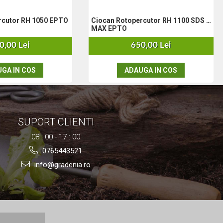
rcutor RH 1050 EPTO
Ciocan Rotopercutor RH 1100 SDS -
MAX EPTO
0,00 Lei
650,00 Lei
GA IN COS
ADAUGA IN COS
SUPORT CLIENTI
08 : 00 - 17 : 00
0765443521
info@gradenia.ro