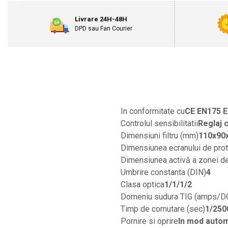
Motosape
Livrare 24H-48H
Motocositori
DPD sau Fan Courier
Motocoase
Motopompe
Batoze
Granulatoare furaje
Mori cereale
Semanatori manuale
Tocatori vegetatie
In conformitate cu
CE EN175 
Zdrobitori
Controlul sensibilitatii
Reglaj c
Mașini hidraulice de despicat lemne
Dimensiuni filtru (mm)
110x90
Pluguri
Dimensiunea ecranului de pro
Plug de scos cartofi
Dimensiunea activă a zonei de
Rarițe
Umbrire constanta (DIN)
4
Freze de pamant
Clasa optica
1/1/1/2
Grape
Domeniu sudura TIG (amps/D
Cositori
Timp de comutare (sec)
1/250
Tocatoare agricole
Pornire si oprire
In mod auto