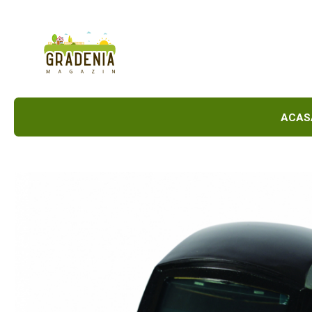
Produse
Unelte Pentru Grădină
Tractorașe de cosit iarba
Masini de tuns iarba
A
Roabe
Atomizoare
Pompe de apă
Hidrofoare
Trimmere
Drujbe
Freze de zapada
Foarfeci
Fierastrau gard viu
Fierastraie telescopice
Dispozitiv de ascutit lant