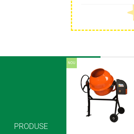
Plase anti buruieni
Plase pentru castraveti
Mobilier PVC
Mobilier din PVC pentru casă
Mobilier PVC pentru grădină
Mobilier comercial din PVC
Butoaie Pentru Vin
Garduri Și Porți Rezidențiale
NOU
Garduri
Porti
Articole De Consum Industrie
Lacuri Si Vopsele
Produse decorative
Produse pentru constructii
Aparate Pneumatice
PRODUSE
Pistoale de vopsit