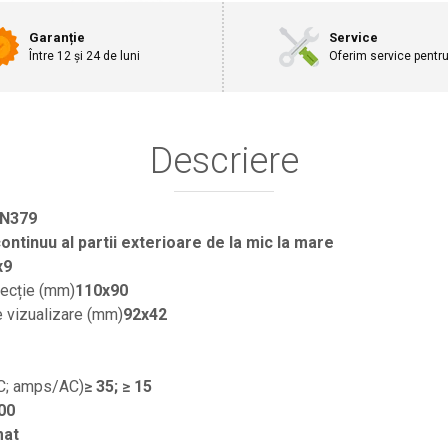
Garanție
Service
Între 12 și 24 de luni
Oferim service pentr
Descriere
EN379
ontinuu al partii exterioare de la mic la mare
x9
tecție (mm)
110x90
 vizualizare (mm)
92x42
C; amps/AC)
≥ 35; ≥ 15
00
mat