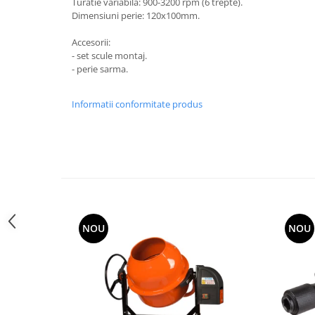
Turatie variabila: 900-3200 rpm (6 trepte).
Utilaje agricole
Dimensiuni perie: 120x100mm.
Motocultoare
Accesorii:
Motosape
- set scule montaj.
Motocositori
- perie sarma.
Motocoase
Motopompe
Informatii conformitate produs
Batoze
Granulatoare furaje
Mori cereale
Semanatori manuale
Tocatori vegetatie
Zdrobitori
Mașini hidraulice de despicat
NOU
NOU
lemne
Pluguri
Plug de scos cartofi
Rarițe
Freze de pamant