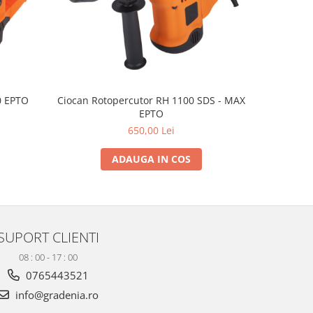
NOU
0 EPTO
Ciocan Rotopercutor RH 1100 SDS - MAX
Ciocan 
EPTO
650,00 Lei
ADAUGA IN COS
SUPORT CLIENTI
08 : 00 - 17 : 00
0765443521
info@gradenia.ro