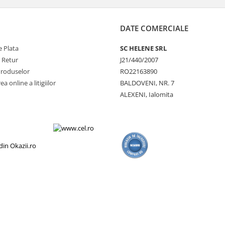
DATE COMERCIALE
 Plata
SC HELENE SRL
e Retur
J21/440/2007
Produselor
RO22163890
a online a litigiilor
BALDOVENI, NR. 7
ALEXENI, Ialomita