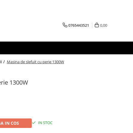
0765443521
0,00
i /
Masina de slefuit cu perie 1300W
erie 1300W
IN STOC
A IN COS