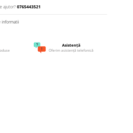
e ajutor?
0765443521
informatii
Asistență
roduse
Oferim asistență telefonică