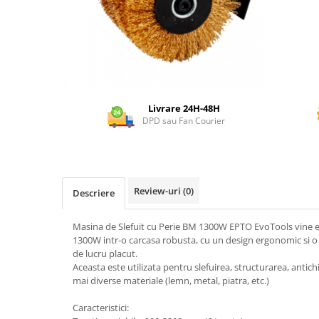
Dispozitiv de ascutit lant
Masini electrice de tuns oi
Motoburghiu
Fierăstrău de mână
Topoare
Suflante
Livrare 24H-48H
Aspirator pentru frunze
DPD sau Fan Courier
Compostoare
Tocator resturi vegetale
Tavalugi manuali
Scarificatoare
Review-uri
(0)
Descriere
Gama gazon
Masina de Slefuit cu Perie BM 1300W EPTO EvoTools vine 
Tăvălugi pentru gazon
1300W intr-o carcasa robusta, cu un design ergonomic si 
Role de irigat
de lucru placut.
Distribuitoare de nisip
Aceasta este utilizata pentru slefuirea, structurarea, antichi
mai diverse materiale (lemn, metal, piatra, etc.)
Aeratoare pentru gazon
Șuruburi autoforante
Caracteristici: