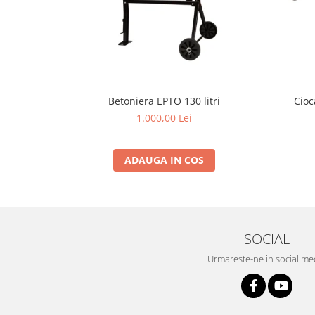
Grape
Cositori
Tocatoare agricole
Cultivatoare
Articole electrice
Betoniera EPTO 130 litri
Cioc
Prelungitoare
1.000,00 Lei
Sigurante electrice
Surse de iluminat
ADAUGA IN COS
Plafoniere
Scule pentru construcții
Betoniere
Ciocane rotopercutoare
SOCIAL
Plase gard
Urmareste-ne in social me
Plasa sarma galvanizata zincata
Plasa sarma rabit
Sarma moale neagra pentru fierari