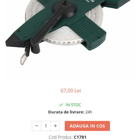
Dispozitiv de ascutit lant
Masini electrice de tuns oi
Motoburghiu
Fierăstrău de mână
Topoare
Suflante
Aspirator pentru frunze
Compostoare
Tocator resturi vegetale
Tavalugi manuali
Scarificatoare
Gama gazon
67,00 Lei
Tăvălugi pentru gazon
IN STOC
Role de irigat
Durata de livrare:
24h
Distribuitoare de nisip
Aeratoare pentru gazon
ADAUGA IN COS
Șuruburi autoforante
Cod Produs:
C1781