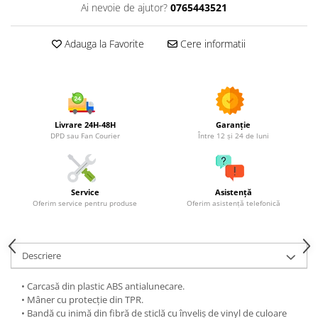
Utilaje agricole
Ai nevoie de ajutor?
0765443521
Motocultoare
Adauga la Favorite
Cere informatii
Motosape
Motocositori
Motocoase
Motopompe
Batoze
Livrare 24H-48H
Garanție
Granulatoare furaje
DPD sau Fan Courier
Între 12 și 24 de luni
Mori cereale
Semanatori manuale
Tocatori vegetatie
Service
Asistență
Oferim service pentru produse
Oferim asistență telefonică
Zdrobitori
Mașini hidraulice de despicat
lemne
Descriere
Pluguri
Plug de scos cartofi
• Carcasă din plastic ABS antialunecare.
Rarițe
• Mâner cu protecție din TPR.
• Bandă cu inimă din fibră de sticlă cu înveliș de vinyl de culoare
Freze de pamant