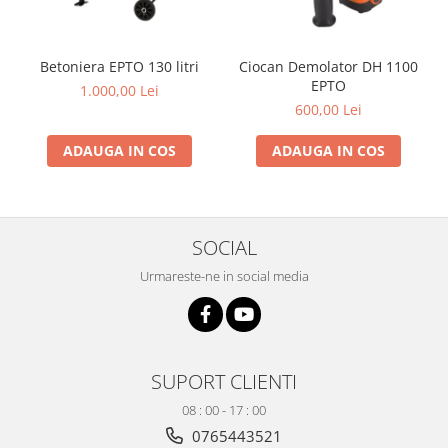
si dulgheri; sarma zincata; sarma
ghimpata
Plase din polietilena
Plase umbrire
Betoniera EPTO 130 litri
Ciocan Demolator DH 1100
Plase anti insecte
EPTO
1.000,00 Lei
Plase anti pasari
600,00 Lei
Plase anti buruieni
ADAUGA IN COS
ADAUGA IN COS
Plase pentru castraveti
Mobilier PVC
Mobilier din PVC pentru casă
Mobilier PVC pentru grădină
SOCIAL
Mobilier comercial din PVC
Urmareste-ne in social media
Butoaie pentru vin
Garduri și porți rezidențiale
Garduri
SUPORT CLIENTI
Porti
Articole de consum industrie
08 : 00 - 17 : 00
0765443521
Lacuri si vopsele