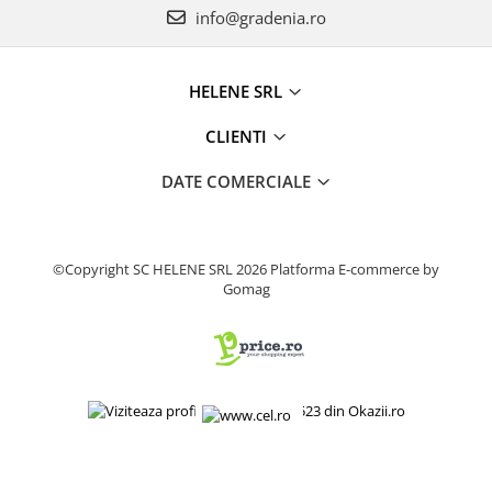
info@gradenia.ro
Produse decorative
Produse pentru constructii
Aparate pneumatice
HELENE SRL
Pistoale de vopsit
CLIENTI
Set aer comprimat
Compresoare
DATE COMERCIALE
Scule si accesorii pneumatice
Scule electrice
Bormasini
©Copyright SC HELENE SRL 2026
Platforma E-commerce by
Gomag
Aparate de sudura
Aeroterme si tunuri de caldura
Aspiratoare profesionale
Capsatoare electrice
Ciocane demolatoare
Ciocane rotopercutoare
Ciocane electro-pneumatice
Fierastrau circular