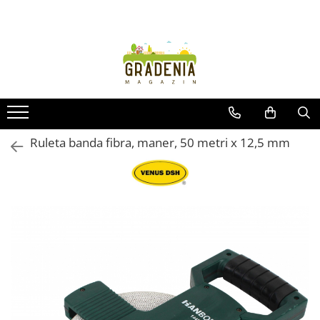
Produse
Unelte pentru grădină
Tractorașe de cosit iarba
Masini de tuns iarba
Roabe
Ruleta banda fibra, maner, 50 metri x 12,5 mm
Atomizoare
Pompe de apă
Hidrofoare
Trimmere
Drujbe
Freze de zapada
Foarfeci
Fierastrau gard viu
Fierastraie telescopice