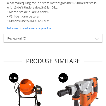
albă; marcaj lungime în sistem metric; grosime 0.5 mm; rezistă la
Grape
o forță de întindere de până la 10 kgf.
• Mecanism de rulare a benzii.
Cositori
• Vârf de fixare pe teren
Tocatoare agricole
• Dimensiune: 50 M X 12,5 MM
Cultivatoare
Informatii conformitate produs
Articole electrice
Prelungitoare
Review-uri
(0)
Sigurante electrice
Surse de iluminat
Plafoniere
PRODUSE SIMILARE
Scule pentru construcții
Betoniere
Ciocane rotopercutoare
NOU
NOU
Plase gard
Plasa sarma galvanizata zincata
Plasa sarma rabit
Sarma moale neagra pentru fierari