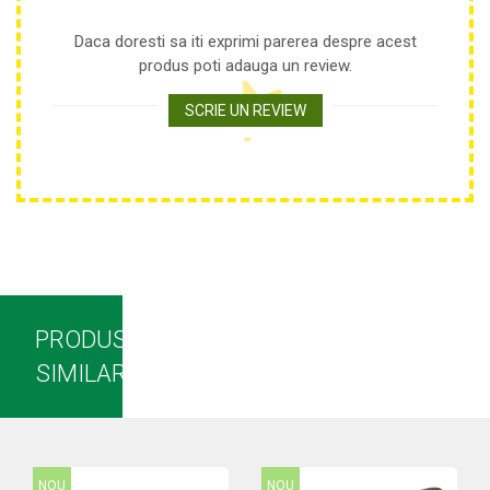
Plase anti buruieni
Daca doresti sa iti exprimi parerea despre acest
Plase pentru castraveti
produs poti adauga un review.
Mobilier PVC
SCRIE UN REVIEW
Mobilier din PVC pentru casă
Mobilier PVC pentru grădină
Mobilier comercial din PVC
Butoaie Pentru Vin
Garduri Și Porți Rezidențiale
Garduri
Porti
Articole De Consum Industrie
PRODUSE
Lacuri Si Vopsele
SIMILARE
Produse decorative
Produse pentru constructii
Aparate Pneumatice
NOU
NOU
Pistoale de vopsit