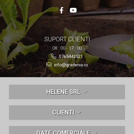
Nivela laser
Generatoare curent electric
Freze electrice
Rindele electrice
Aparate de sudură tevi PVC
SUPORT CLIENTI
Pistoale cu aer cald
08 : 00 - 17 : 00
Mașini electrice de șlefuit / polișat
Mixer electric
0765443521
Polizor de banc
info@gradenia.ro
Masini de gaurit
Masini de debitat metal
Cutit termic electric
HELENE SRL
Cosuri Si Pubele
CLIENTI
DATE COMERCIALE