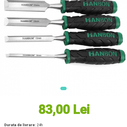
Masini electrice de tuns oi
Motoburghiu
Fierăstrău de mână
Topoare
Suflante
Aspirator pentru frunze
Compostoare
Tocator resturi vegetale
Tavalugi manuali
Scarificatoare
Gama Gazon
Tăvălugi pentru gazon
Role de irigat
Distribuitoare de nisip
Aeratoare pentru gazon
83,00 Lei
Șuruburi Autoforante
Utilaje Agricole
Durata de livrare:
24h
Motocultoare