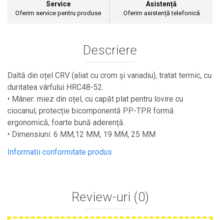
Service
Asistență
Cultivatoare
Oferim service pentru produse
Oferim asistență telefonică
Articole Electrice
Prelungitoare
Sigurante electrice
Descriere
Surse de iluminat
Plafoniere
Daltă din oțel CRV (aliat cu crom și vanadiu), tratat termic, cu
Scule Pentru Construcții
duritatea vârfului HRC48-52.
Betoniere
• Mâner: miez din oțel, cu capăt plat pentru lovire cu
Ciocane rotopercutoare
ciocanul; protecție bicomponentă PP-TPR formă
Plase Gard
ergonomică, foarte bună aderență.
• Dimensiuni: 6 MM,12 MM, 19 MM, 25 MM
Plasa sarma galvanizata zincata
Plasa sarma rabit
Informatii conformitate produs
Sarma moale neagra pentru fierari si
dulgheri; sarma zincata; sarma ghimpata
Plase din polietilena
Review-uri
(0)
Plase umbrire
Plase anti insecte
Plase anti pasari