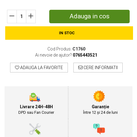
Motosape
Motocositori
Adauga in cos
Motocoase
Motopompe
IN STOC
Batoze
Granulatoare furaje
Cod Produs:
C1760
Mori cereale
Ai nevoie de ajutor?
0765443521
Semanatori manuale
Tocatori vegetatie
ADAUGA LA FAVORITE
CERE INFORMATII
Zdrobitori
Mașini hidraulice de despicat lemne
Pluguri
Plug de scos cartofi
Rarițe
Livrare 24H-48H
Garanție
Freze de pamant
DPD sau Fan Courier
Între 12 și 24 de luni
Grape
Cositori
Tocatoare agricole