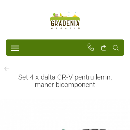
Produse
Unelte Pentru Grădină
Tractorașe de cosit iarba
Masini de tuns iarba
Roabe
Atomizoare
Pompe de apă
Set 4 x dalta CR-V pentru lemn,
Hidrofoare
maner bicomponent
Trimmere
Drujbe
Freze de zapada
Foarfeci
Fierastrau gard viu
Fierastraie telescopice
Dispozitiv de ascutit lant