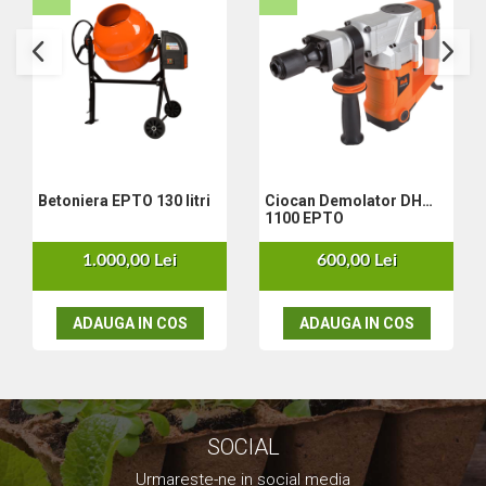
Set aer comprimat
Compresoare
Scule si accesorii pneumatice
Scule Electrice
Bormasini
Aparate de sudura
Aeroterme si tunuri de caldura
Betoniera EPTO 130 litri
Ciocan Demolator DH
Aspiratoare profesionale
1100 EPTO
Capsatoare electrice
1.000,00 Lei
600,00 Lei
Ciocane demolatoare
Ciocane rotopercutoare
Ciocane electro-pneumatice
ADAUGA IN COS
ADAUGA IN COS
Fierastrau circular
Fierastrau electric
Fierastrau pendular vertical
Ferastraie stationare
SOCIAL
Polizor unghiular
Telemetru
Urmareste-ne in social media