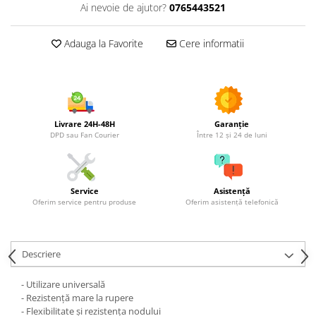
Utilaje agricole
Ai nevoie de ajutor?
0765443521
Motocultoare
Adauga la Favorite
Cere informatii
Motosape
Motocositori
Motocoase
Motopompe
Batoze
Livrare 24H-48H
Garanție
Granulatoare furaje
DPD sau Fan Courier
Între 12 și 24 de luni
Mori cereale
Semanatori manuale
Tocatori vegetatie
Service
Asistență
Oferim service pentru produse
Oferim asistență telefonică
Zdrobitori
Mașini hidraulice de despicat
lemne
Descriere
Pluguri
Plug de scos cartofi
- Utilizare universală
Rarițe
- Rezistență mare la rupere
- Flexibilitate și rezistența nodului
Freze de pamant