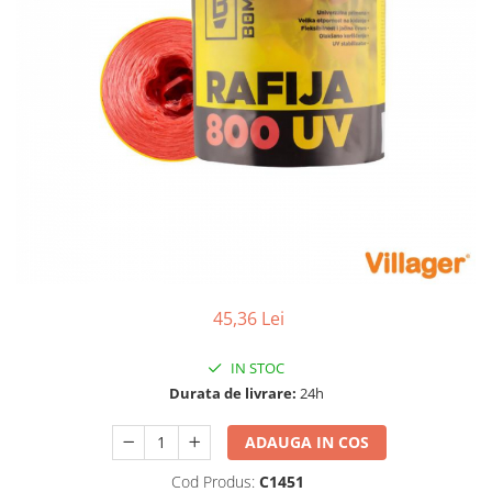
Dispozitiv de ascutit lant
Masini electrice de tuns oi
Motoburghiu
Fierăstrău de mână
Topoare
Suflante
Aspirator pentru frunze
Compostoare
Tocator resturi vegetale
Tavalugi manuali
Scarificatoare
Gama gazon
45,36 Lei
Tăvălugi pentru gazon
IN STOC
Role de irigat
Durata de livrare:
24h
Distribuitoare de nisip
Aeratoare pentru gazon
ADAUGA IN COS
Șuruburi autoforante
Cod Produs:
C1451