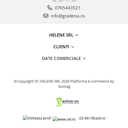
08 : 00 - 17 : 00
Produse decorative
0765443521
Produse pentru constructii
info@gradenia.ro
Aparate pneumatice
Pistoale de vopsit
HELENE SRL
Set aer comprimat
Compresoare
CLIENTI
Scule si accesorii pneumatice
DATE COMERCIALE
Scule electrice
Bormasini
Aparate de sudura
©Copyright SC HELENE SRL 2026
Platforma E-commerce by
Aeroterme si tunuri de caldura
Gomag
Aspiratoare profesionale
Capsatoare electrice
Ciocane demolatoare
Ciocane rotopercutoare
Ciocane electro-pneumatice
Fierastrau circular