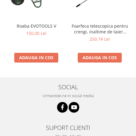
si dulgheri; sarma zincata; sarma
ghimpata
Plase din polietilena
Plase umbrire
Plase anti insecte
Foarfeca telescopica pentru
Roaba EVOTOOLS V
crengi, inaltime de taiere
Plase anti pasari
150,00 Lei
pana la 5 m
250,74 Lei
Plase anti buruieni
Plase pentru castraveti
Mobilier PVC
ADAUGA IN COS
ADAUGA IN COS
Mobilier din PVC pentru casă
Mobilier PVC pentru grădină
Mobilier comercial din PVC
SOCIAL
Butoaie pentru vin
Urmareste-ne in social media
Garduri și porți rezidențiale
Garduri
Porti
Articole de consum industrie
SUPORT CLIENTI
Lacuri si vopsele