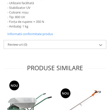
- Utilizare facilitată
Grape
- Stabilizator UV
- Culoare: roșu
Cositori
- Tip: 800 UV
Tocatoare agricole
- Forța de rupere: ≈ 350 N
Cultivatoare
- Ambalaj: 1 kg
Articole electrice
Informatii conformitate produs
Prelungitoare
Review-uri
(0)
Sigurante electrice
Surse de iluminat
Plafoniere
Scule pentru construcții
PRODUSE SIMILARE
Betoniere
Ciocane rotopercutoare
Plase gard
NOU
Plasa sarma galvanizata zincata
NOU
Plasa sarma rabit
Sarma moale neagra pentru fierari