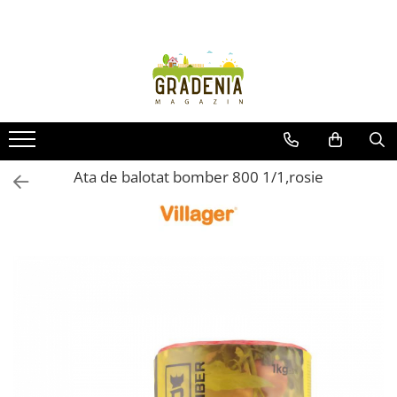
Produse
Unelte pentru grădină
Tractorașe de cosit iarba
Masini de tuns iarba
Roabe
Ata de balotat bomber 800 1/1,rosie
Atomizoare
Pompe de apă
Hidrofoare
Trimmere
Drujbe
Freze de zapada
Foarfeci
Fierastrau gard viu
Fierastraie telescopice