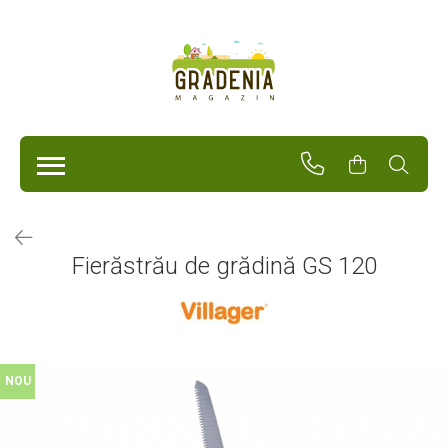
Produse
Unelte Pentru Grădină
Tractorașe de cosit iarba
Masini de tuns iarba
Roabe
Atomizoare
Pompe de apă
Fierăstrău de grădină GS 120
Hidrofoare
Trimmere
Drujbe
Freze de zapada
Foarfeci
NOU
Fierastrau gard viu
Fierastraie telescopice
Dispozitiv de ascutit lant