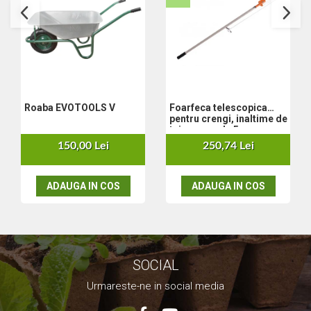
Set aer comprimat
Compresoare
Scule si accesorii pneumatice
Scule Electrice
Bormasini
Aparate de sudura
Foarfeca telescopica
Roaba EVOTOOLS V
pentru crengi, inaltime de
Aeroterme si tunuri de caldura
taiere pana la 5 m
Aspiratoare profesionale
250,74 Lei
150,00 Lei
Capsatoare electrice
Ciocane demolatoare
ADAUGA IN COS
ADAUGA IN COS
Ciocane rotopercutoare
Ciocane electro-pneumatice
Fierastrau circular
Fierastrau electric
Fierastrau pendular vertical
SOCIAL
Ferastraie stationare
Urmareste-ne in social media
Polizor unghiular
Telemetru