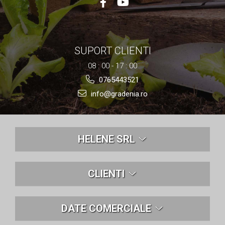
Nivela laser
Generatoare curent electric
Freze electrice
Rindele electrice
SUPORT CLIENTI
Aparate de sudură tevi PVC
08 : 00 - 17 : 00
Pistoale cu aer cald
0765443521
Mașini electrice de șlefuit / polișat
Mixer electric
info@gradenia.ro
Polizor de banc
Masini de gaurit
Masini de debitat metal
HELENE SRL
Cutit termic electric
Cosuri Si Pubele
CLIENTI
DATE COMERCIALE