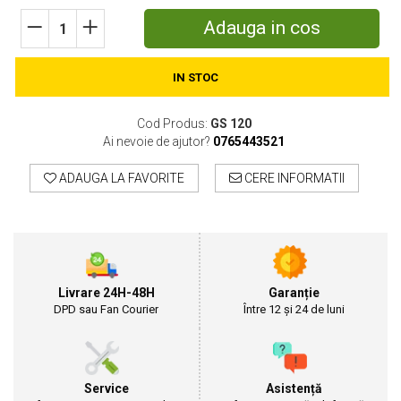
Motosape
Adauga in cos
Motocositori
Motocoase
IN STOC
Motopompe
Batoze
Cod Produs:
GS 120
Granulatoare furaje
Ai nevoie de ajutor?
0765443521
Mori cereale
Semanatori manuale
ADAUGA LA FAVORITE
CERE INFORMATII
Tocatori vegetatie
Zdrobitori
Mașini hidraulice de despicat lemne
Pluguri
Plug de scos cartofi
Livrare 24H-48H
Garanție
Rarițe
DPD sau Fan Courier
Între 12 și 24 de luni
Freze de pamant
Grape
Cositori
Tocatoare agricole
Service
Asistență