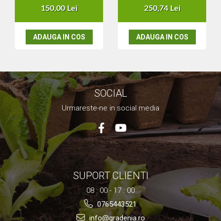
Nivela laser
250,74 Lei
150,00 Lei
Generatoare curent electric
Freze electrice
ADAUGA IN COS
ADAUGA IN COS
Rindele electrice
Aparate de sudură tevi PVC
Pistoale cu aer cald
Mașini electrice de șlefuit / polișat
Mixer electric
SOCIAL
Polizor de banc
Urmareste-ne in social media
Masini de gaurit
Masini de debitat metal
Cutit termic electric
Cosuri Si Pubele
SUPORT CLIENTI
08 : 00 - 17 : 00
0765443521
info@gradenia.ro