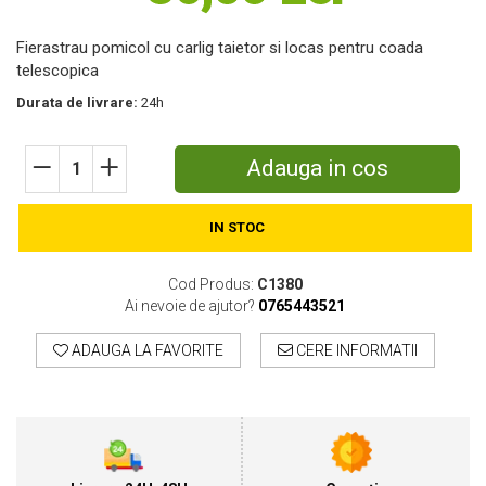
Motosape
Fierastrau pomicol cu carlig taietor si locas pentru coada
Motocositori
telescopica
Motocoase
Durata de livrare:
24h
Motopompe
Batoze
Granulatoare furaje
Adauga in cos
Mori cereale
Semanatori manuale
IN STOC
Tocatori vegetatie
Zdrobitori
Cod Produs:
C1380
Mașini hidraulice de despicat lemne
Ai nevoie de ajutor?
0765443521
Pluguri
Plug de scos cartofi
ADAUGA LA FAVORITE
CERE INFORMATII
Rarițe
Freze de pamant
Grape
Cositori
Tocatoare agricole