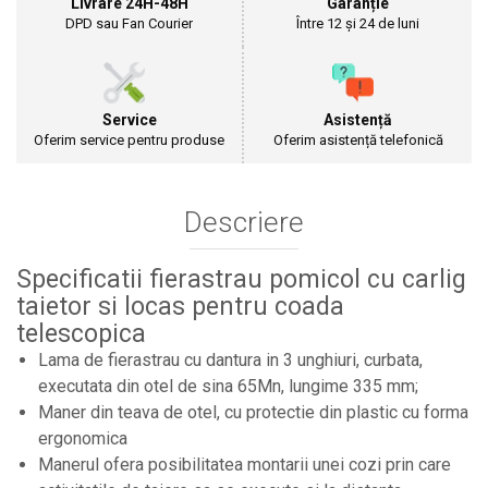
Livrare 24H-48H
Garanție
Cultivatoare
DPD sau Fan Courier
Între 12 și 24 de luni
Articole Electrice
Prelungitoare
Sigurante electrice
Service
Asistență
Surse de iluminat
Oferim service pentru produse
Oferim asistență telefonică
Plafoniere
Scule Pentru Construcții
Descriere
Betoniere
Ciocane rotopercutoare
Plase Gard
Specificatii fierastrau pomicol cu carlig
taietor si locas pentru coada
Plasa sarma galvanizata zincata
telescopica
Plasa sarma rabit
Lama de fierastrau cu dantura in 3 unghiuri, curbata,
Sarma moale neagra pentru fierari si
dulgheri; sarma zincata; sarma ghimpata
executata din otel de sina 65Mn, lungime 335 mm;
Plase din polietilena
Maner din teava de otel, cu protectie din plastic cu forma
Plase umbrire
ergonomica
Plase anti insecte
Manerul ofera posibilitatea montarii unei cozi prin care
Plase anti pasari