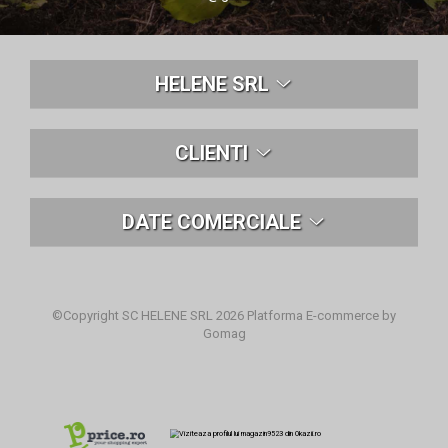
HELENE SRL
CLIENTI
DATE COMERCIALE
©Copyright SC HELENE SRL 2026
Platforma E-commerce by
Gomag