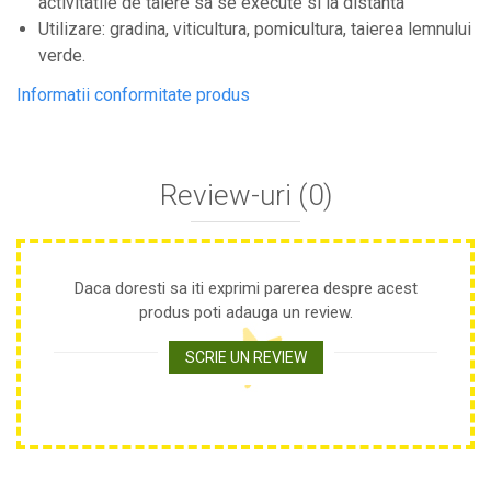
activitatile de taiere sa se execute si la distanta
Plase anti buruieni
Utilizare: gradina, viticultura, pomicultura, taierea lemnului
Plase pentru castraveti
verde.
Mobilier PVC
Informatii conformitate produs
Mobilier din PVC pentru casă
Mobilier PVC pentru grădină
Mobilier comercial din PVC
Review-uri
(0)
Butoaie Pentru Vin
Garduri Și Porți Rezidențiale
Garduri
Daca doresti sa iti exprimi parerea despre acest
Porti
produs poti adauga un review.
Articole De Consum Industrie
SCRIE UN REVIEW
Lacuri Si Vopsele
Produse decorative
Produse pentru constructii
Aparate Pneumatice
Pistoale de vopsit