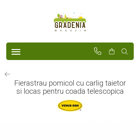
Produse
Unelte Pentru Grădină
Tractorașe de cosit iarba
Masini de tuns iarba
Roabe
Atomizoare
Pompe de apă
Fierastrau pomicol cu carlig taietor
Hidrofoare
si locas pentru coada telescopica
Trimmere
Drujbe
Freze de zapada
Foarfeci
Fierastrau gard viu
Fierastraie telescopice
Dispozitiv de ascutit lant