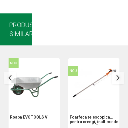
Set aer comprimat
Compresoare
Scule si accesorii pneumatice
PRODUSE
Scule Electrice
SIMILARE
Bormasini
Aparate de sudura
Aeroterme si tunuri de caldura
Aspiratoare profesionale
NOU
Capsatoare electrice
Ciocane demolatoare
NOU
Ciocane rotopercutoare
Ciocane electro-pneumatice
Fierastrau circular
Fierastrau electric
Fierastrau pendular vertical
Ferastraie stationare
Foarfeca telescopica
Roaba EVOTOOLS V
Polizor unghiular
pentru crengi, inaltime de
Telemetru
taiere pana la 5 m