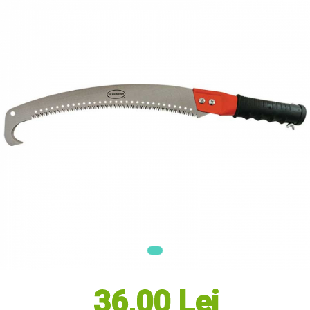
Masini electrice de tuns oi
Motoburghiu
Fierăstrău de mână
Topoare
Suflante
Aspirator pentru frunze
Compostoare
Tocator resturi vegetale
Tavalugi manuali
Scarificatoare
Gama Gazon
Tăvălugi pentru gazon
Role de irigat
Distribuitoare de nisip
Aeratoare pentru gazon
Șuruburi Autoforante
Utilaje Agricole
36,00 Lei
Motocultoare