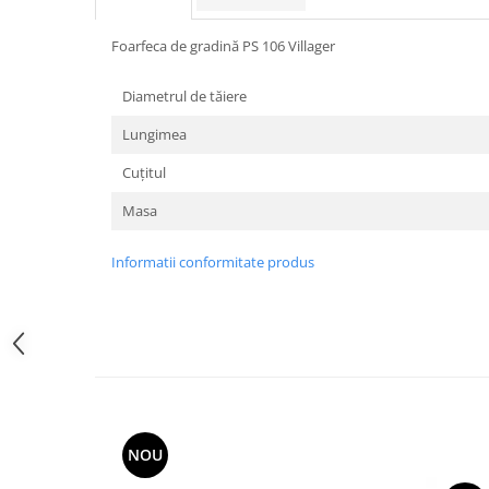
Utilaje agricole
Motocultoare
Foarfeca de gradină PS 106 Villager
Motosape
Diametrul de tăiere
Motocositori
Motocoase
Lungimea
Motopompe
Cuțitul
Batoze
Granulatoare furaje
Masa
Mori cereale
Informatii conformitate produs
Semanatori manuale
Tocatori vegetatie
Zdrobitori
Mașini hidraulice de despicat
lemne
Pluguri
Plug de scos cartofi
NOU
Rarițe
Freze de pamant