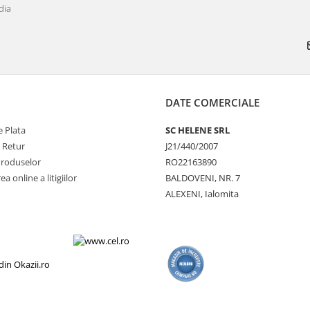
dia
DATE COMERCIALE
 Plata
SC HELENE SRL
e Retur
J21/440/2007
Produselor
RO22163890
a online a litigiilor
BALDOVENI, NR. 7
ALEXENI, Ialomita