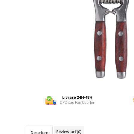
Dispozitiv de ascutit lant
Masini electrice de tuns oi
Motoburghiu
Fierăstrău de mână
Topoare
Suflante
Aspirator pentru frunze
Compostoare
Tocator resturi vegetale
Tavalugi manuali
Scarificatoare
Gama gazon
Tăvălugi pentru gazon
Livrare 24H-48H
DPD sau Fan Courier
Role de irigat
Distribuitoare de nisip
Aeratoare pentru gazon
Șuruburi autoforante
Review-uri
(0)
Descriere