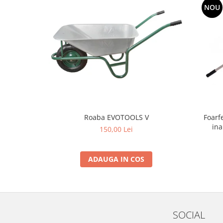
NOU
Grape
Cositori
Tocatoare agricole
Cultivatoare
Articole electrice
Prelungitoare
Sigurante electrice
Surse de iluminat
Foarf
Roaba EVOTOOLS V
Plafoniere
ina
150,00 Lei
Scule pentru construcții
Betoniere
ADAUGA IN COS
Ciocane rotopercutoare
Plase gard
Plasa sarma galvanizata zincata
Plasa sarma rabit
SOCIAL
Sarma moale neagra pentru fierari