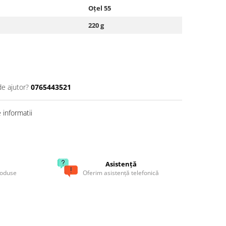
Oțel 55
220 g
de ajutor?
0765443521
informatii
Asistență
roduse
Oferim asistență telefonică