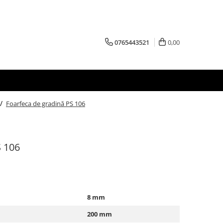
0765443521
0,00
 /
Foarfeca de gradină PS 106
S 106
8 mm
200 mm