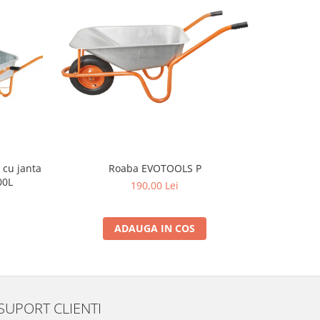
NOU
Roaba EVOTOOLS P
Roaba 
00L
c
190,00 Lei
ADAUGA IN COS
SUPORT CLIENTI