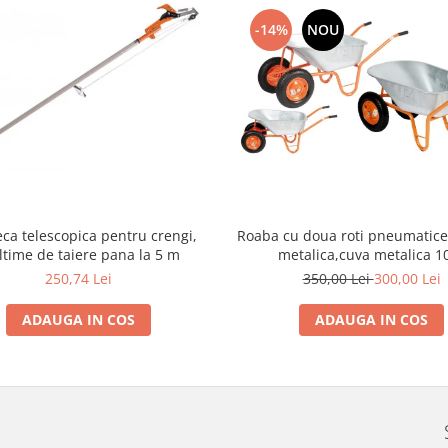
-14%
NOU
eca telescopica pentru crengi,
Roaba cu doua roti pneumatice cu janta
ltime de taiere pana la 5 m
metalica,cuva metalica 1
250,74 Lei
350,00 Lei
300,00 Lei
ADAUGA IN COS
ADAUGA IN COS